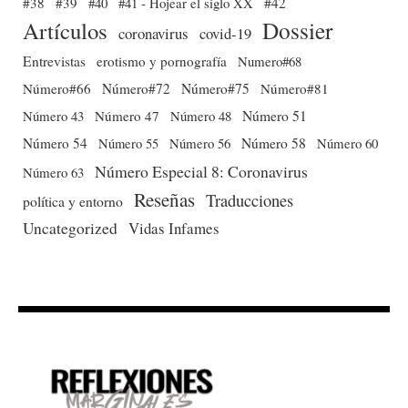
#38
#39
#40
#41 - Hojear el siglo XX
#42
Dossier
Artículos
coronavirus
covid-19
Entrevistas
erotismo y pornografía
Numero#68
Número#66
Número#72
Número#75
Número#81
Número 51
Número 43
Número 47
Número 48
Número 54
Número 56
Número 58
Número 60
Número 55
Número Especial 8: Coronavirus
Número 63
Reseñas
Traducciones
política y entorno
Uncategorized
Vidas Infames