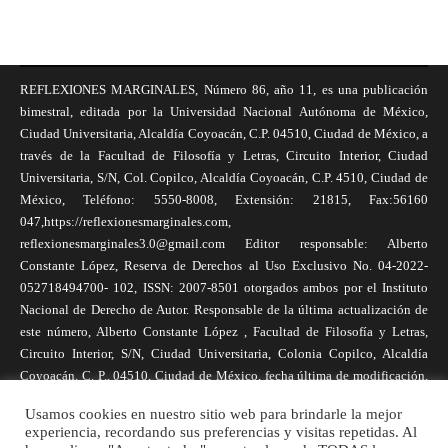
REFLEXIONES MARGINALES, Número 86, año 11, es una publicación
bimestral, editada por la Universidad Nacional Autónoma de México,
Ciudad Universitaria, Alcaldía Coyoacán, C.P. 04510, Ciudad de México, a
través de la Facultad de Filosofía y Letras, Circuito Interior, Ciudad
Universitaria, S/N, Col. Copilco, Alcaldía Coyoacán, C.P. 4510, Ciudad de
México, Teléfono: 5550-8008, Extensión: 21815, Fax:56160
047,https://reflexionesmarginales.com,
reflexionesmarginales3.0@gmail.com Editor responsable: Alberto
Constante López, Reserva de Derechos al Uso Exclusivo No. 04-2022-
052718494700- 102, ISSN: 2007-8501 otorgados ambos por el Instituto
Nacional de Derecho de Autor. Responsable de la última actualización de
este número, Alberto Constante López , Facultad de Filosofía y Letras,
Circuito Interior, S/N, Ciudad Universitaria, Colonia Copilco, Alcaldía
Coyoacán, C. P., 04510, Ciudad de México, fecha última de modificación,
1 de abril de 2025. Las opiniones expresadas por los autores no
Usamos cookies en nuestro sitio web para brindarle la mejor
necesariamente reflejan la postura de la revista, ni de Universidad Nacional
experiencia, recordando sus preferencias y visitas repetidas. Al
Autónoma de México. Los autores son responsables de los contenidos de