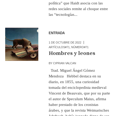
política” que Haidt asocia con las
redes sociales remite al choque entre
las “tecnologías...
ENTRADA
1 DE OCTUBRE DE 2022
ARTÍCULOS#71
,
NÚMERO#71
Hombres y leones
BY
CIPRIAN VALCAN
Trad. Miguel Ángel Gómez
Mendoza Hebbel destaca en su
diario, en 1855, una curiosidad
tomada del enciclopedista medieval
Vincent de Beauvais, que por su parte
el autor de Speculum Maius, afirma
haber prestado de los cronistas
árabes, y que la revista Weimarisches
Jahrbuch, había juzgado digna de ser