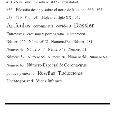
#31 - Vitalismo Filosófico
#32 - Sexualidad
#35 - Filosofía desde y sobre el norte de México
#36
#37
#38
#39
#40
#41 - Hojear el siglo XX
#42
Dossier
Artículos
coronavirus
covid-19
Entrevistas
erotismo y pornografía
Numero#68
Número#66
Número#72
Número#75
Número#81
Número 51
Número 43
Número 47
Número 48
Número 54
Número 56
Número 58
Número 60
Número 55
Número Especial 8: Coronavirus
Número 63
Reseñas
Traducciones
política y entorno
Uncategorized
Vidas Infames