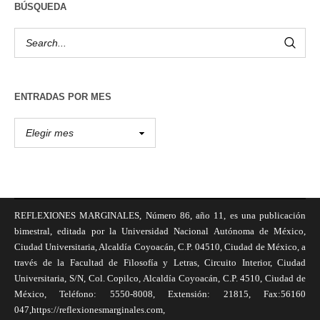
BÚSQUEDA
ENTRADAS POR MES
REFLEXIONES MARGINALES, Número 86, año 11, es una publicación
bimestral, editada por la Universidad Nacional Autónoma de México,
Ciudad Universitaria, Alcaldía Coyoacán, C.P. 04510, Ciudad de México, a
través de la Facultad de Filosofía y Letras, Circuito Interior, Ciudad
Universitaria, S/N, Col. Copilco, Alcaldía Coyoacán, C.P. 4510, Ciudad de
México, Teléfono: 5550-8008, Extensión: 21815, Fax:56160
047,https://reflexionesmarginales.com,