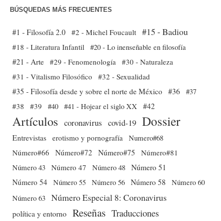
BÚSQUEDAS MÁS FRECUENTES
#15 - Badiou
#1 - Filosofía 2.0
#2 - Michel Foucault
#18 - Literatura Infantil
#20 - Lo inenseñable en filosofía
#21 - Arte
#29 - Fenomenología
#30 - Naturaleza
#31 - Vitalismo Filosófico
#32 - Sexualidad
#35 - Filosofía desde y sobre el norte de México
#36
#37
#38
#39
#40
#41 - Hojear el siglo XX
#42
Dossier
Artículos
coronavirus
covid-19
Entrevistas
erotismo y pornografía
Numero#68
Número#66
Número#72
Número#75
Número#81
Número 51
Número 43
Número 47
Número 48
Número 54
Número 56
Número 58
Número 60
Número 55
Número Especial 8: Coronavirus
Número 63
Reseñas
Traducciones
política y entorno