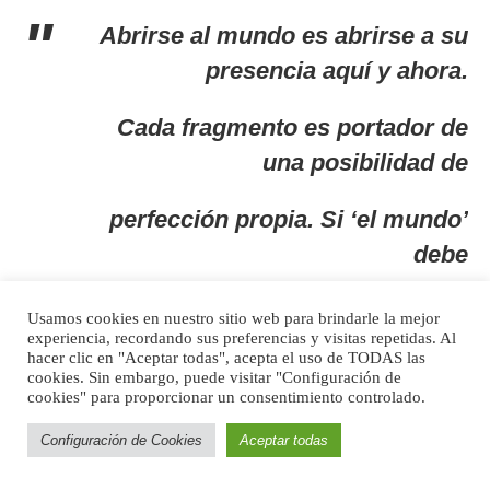
Abrirse al mundo es abrirse a su
presencia aquí y ahora.
Cada fragmento es portador de
una posibilidad de
perfección propia. Si ‘el mundo’
debe
ser salvado, será en cada uno de
Usamos cookies en nuestro sitio web para brindarle la mejor
experiencia, recordando sus preferencias y visitas repetidas. Al
sus
hacer clic en "Aceptar todas", acepta el uso de TODAS las
cookies. Sin embargo, puede visitar "Configuración de
cookies" para proporcionar un consentimiento controlado.
fragmentos. La totalidad sólo
puede gestionarse.
Configuración de Cookies
Aceptar todas