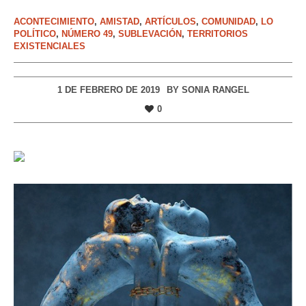
ACONTECIMIENTO
,
AMISTAD
,
ARTÍCULOS
,
COMUNIDAD
,
LO
POLÍTICO
,
NÚMERO 49
,
SUBLEVACIÓN
,
TERRITORIOS
EXISTENCIALES
1 DE FEBRERO DE 2019
BY
SONIA RANGEL
0