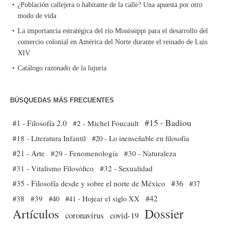
¿Población callejera o habitante de la calle? Una apuesta por otro
modo de vida
La importancia estratégica del río Mississippi para el desarrollo del
comercio colonial en América del Norte durante el reinado de Luis
XIV
Catálogo razonado de la lujuria
BÚSQUEDAS MÁS FRECUENTES
#15 - Badiou
#1 - Filosofía 2.0
#2 - Michel Foucault
#18 - Literatura Infantil
#20 - Lo inenseñable en filosofía
#21 - Arte
#29 - Fenomenología
#30 - Naturaleza
#31 - Vitalismo Filosófico
#32 - Sexualidad
#35 - Filosofía desde y sobre el norte de México
#36
#37
#38
#39
#40
#41 - Hojear el siglo XX
#42
Dossier
Artículos
coronavirus
covid-19