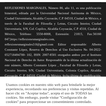
REFLEXIONES MARGINALES, Número 86, año 11, es una publicación
bimestral, editada por la Universidad Nacional Autónoma de México,
Ciudad Universitaria, Alcaldía Coyoacán, C.P. 04510, Ciudad de México, a
través de la Facultad de Filosofía y Letras, Circuito Interior, Ciudad
Universitaria, S/N, Col. Copilco, Alcaldía Coyoacán, C.P. 4510, Ciudad de
México, Teléfono: 5550-8008, Extensión: 21815, Fax:56160
047,https://reflexionesmarginales.com,
reflexionesmarginales3.0@gmail.com Editor responsable: Alberto
Constante López, Reserva de Derechos al Uso Exclusivo No. 04-2022-
052718494700- 102, ISSN: 2007-8501 otorgados ambos por el Instituto
Nacional de Derecho de Autor. Responsable de la última actualización de
este número, Alberto Constante López , Facultad de Filosofía y Letras,
Circuito Interior, S/N, Ciudad Universitaria, Colonia Copilco, Alcaldía
Coyoacán, C. P., 04510, Ciudad de México, fecha última de modificación,
1 de abril de 2025. Las opiniones expresadas por los autores no
Usamos cookies en nuestro sitio web para brindarle la mejor
necesariamente reflejan la postura de la revista, ni de Universidad Nacional
experiencia, recordando sus preferencias y visitas repetidas. Al
Autónoma de México. Los autores son responsables de los contenidos de
hacer clic en "Aceptar todas", acepta el uso de TODAS las
sus artículos. Se autoriza la reproducción total o parcial de los textos aquí
cookies. Sin embargo, puede visitar "Configuración de
cookies" para proporcionar un consentimiento controlado.
publicados siempre y cuando se cite la fuente completa y la dirección