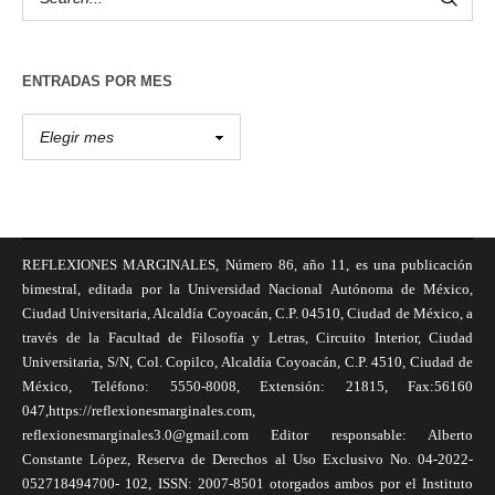
ENTRADAS POR MES
REFLEXIONES MARGINALES, Número 86, año 11, es una publicación
bimestral, editada por la Universidad Nacional Autónoma de México,
Ciudad Universitaria, Alcaldía Coyoacán, C.P. 04510, Ciudad de México, a
través de la Facultad de Filosofía y Letras, Circuito Interior, Ciudad
Universitaria, S/N, Col. Copilco, Alcaldía Coyoacán, C.P. 4510, Ciudad de
México, Teléfono: 5550-8008, Extensión: 21815, Fax:56160
047,https://reflexionesmarginales.com,
reflexionesmarginales3.0@gmail.com Editor responsable: Alberto
Constante López, Reserva de Derechos al Uso Exclusivo No. 04-2022-
052718494700- 102, ISSN: 2007-8501 otorgados ambos por el Instituto