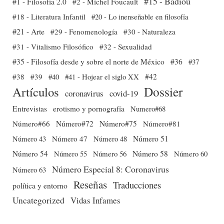
#15 - Badiou
#1 - Filosofía 2.0
#2 - Michel Foucault
#18 - Literatura Infantil
#20 - Lo inenseñable en filosofía
#21 - Arte
#29 - Fenomenología
#30 - Naturaleza
#31 - Vitalismo Filosófico
#32 - Sexualidad
#35 - Filosofía desde y sobre el norte de México
#36
#37
#38
#39
#40
#41 - Hojear el siglo XX
#42
Dossier
Artículos
coronavirus
covid-19
Entrevistas
erotismo y pornografía
Numero#68
Número#66
Número#72
Número#75
Número#81
Número 51
Número 43
Número 47
Número 48
Número 54
Número 56
Número 58
Número 60
Número 55
Número Especial 8: Coronavirus
Número 63
Reseñas
Traducciones
política y entorno
Uncategorized
Vidas Infames