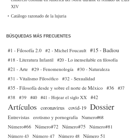
XIV
Catálogo razonado de la lujuria
BÚSQUEDAS MÁS FRECUENTES
#15 - Badiou
#1 - Filosofía 2.0
#2 - Michel Foucault
#18 - Literatura Infantil
#20 - Lo inenseñable en filosofía
#21 - Arte
#29 - Fenomenología
#30 - Naturaleza
#31 - Vitalismo Filosófico
#32 - Sexualidad
#35 - Filosofía desde y sobre el norte de México
#36
#37
#38
#39
#40
#41 - Hojear el siglo XX
#42
Dossier
Artículos
coronavirus
covid-19
Entrevistas
erotismo y pornografía
Numero#68
Número#66
Número#72
Número#75
Número#81
Número 51
Número 43
Número 47
Número 48