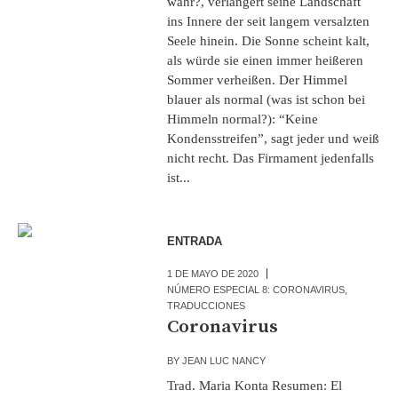
wahr?, verlängert seine Landschaft
ins Innere der seit langem versalzten
Seele hinein. Die Sonne scheint kalt,
als würde sie einen immer heißeren
Sommer verheißen. Der Himmel
blauer als normal (was ist schon bei
Himmeln normal?): “Keine
Kondensstreifen”, sagt jeder und weiß
nicht recht. Das Firmament jedenfalls
ist...
ENTRADA
1 DE MAYO DE 2020
NÚMERO ESPECIAL 8: CORONAVIRUS
,
TRADUCCIONES
Coronavirus
BY
JEAN LUC NANCY
Trad. Maria Konta Resumen: El