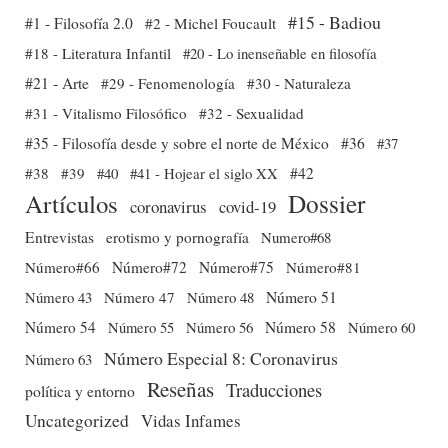
#15 - Badiou
#1 - Filosofía 2.0
#2 - Michel Foucault
#18 - Literatura Infantil
#20 - Lo inenseñable en filosofía
#21 - Arte
#29 - Fenomenología
#30 - Naturaleza
#31 - Vitalismo Filosófico
#32 - Sexualidad
#35 - Filosofía desde y sobre el norte de México
#36
#37
#38
#39
#40
#41 - Hojear el siglo XX
#42
Dossier
Artículos
coronavirus
covid-19
Entrevistas
erotismo y pornografía
Numero#68
Número#66
Número#72
Número#75
Número#81
Número 51
Número 43
Número 47
Número 48
Número 54
Número 56
Número 58
Número 60
Número 55
Número Especial 8: Coronavirus
Número 63
Reseñas
Traducciones
política y entorno
Uncategorized
Vidas Infames