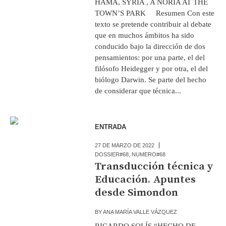
HAMA, SYRIA , A NORIA AT THE
TOWN’S PARK Resumen Con este
texto se pretende contribuir al debate
que en muchos ámbitos ha sido
conducido bajo la dirección de dos
pensamientos: por una parte, el del
filósofo Heidegger y por otra, el del
biólogo Darwin. Se parte del hecho
de considerar que técnica...
ENTRADA
27 DE MARZO DE 2022
DOSSIER#68
,
NUMERO#68
Transducción técnica y
Educación. Apuntes
desde Simondon
BY
ANA MARÍA VALLE VÁZQUEZ
RICARDO SOLÍS “HECHO DE