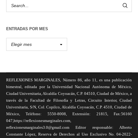
ENTRADAS POR MES
REFLEXIONES MARGINALES, Número 86, año 11, es una publicación
bimestral, editada por la Universidad Nacional Autónoma de México,
Ciudad Universitaria, Alcaldía Coyoacán, C.P. 04510, Ciudad de México, a
través de la Facultad de Filosofía y Letras, Circuito Interior, Ciudad
Universitaria, S/N, Col. Copilco, Alcaldía Coyoacán, C.P. 4510, Ciudad de
México, Teléfono: 5550-8008, Extensión: 21815, Fax:56160
047,https://reflexionesmarginales.com,
reflexionesmarginales3.0@gmail.com Editor responsable: Alberto
Constante López, Reserva de Derechos al Uso Exclusivo No. 04-2022-