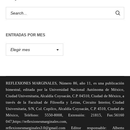
ENTRADAS POR MES
REFLEXIONES MARGINALES, Número 86, año 11, es una publicación
bimestral, editada por la Universidad Nacional Autónoma de México,
Ciudad Universitaria, Alcaldía Coyoacán, C.P. 04510, Ciudad de México, a
través de la Facultad de Filosofía y Letras, Circuito Interior, Ciudad
Universitaria, S/N, Col. Copilco, Alcaldía Coyoacán, C.P. 4510, Ciudad de
México, Teléfono: 5550-8008, Extensión: 21815, Fax:56160
047,https://reflexionesmarginales.com,
reflexionesmarginales3.0@gmail.com Editor responsable: Alberto