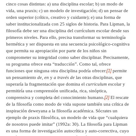
cinco cosas distintas: a) una disciplina escolar; b) un modo de
vida, una praxis; c) un modelo de investigación; d) un pensar de
orden superior (crítico, creativo y cuidante); e) una forma de
saber institucionalizada con 25 siglos de historia. Para Lipman, la
filosofía debe ser una disciplina del currículum escolar desde sus
primeros niveles. Para ello, precisa transformar su terminología
hermética y ser dispuesta en una secuencia psicológico-cognitiva
que permita su apropiación por parte de los niños sin
comprometer su integridad como saber disciplinar. Precisamente,
su programa ofrece esta “traducción”. Como tal, ofrece
[1]
funciones que ninguna otra disciplina podría ofrecer:
permite
un pensamiento
de, en
y
a través de
las otras disciplinas, que
superaría la fragmentación que domina el
curriculum
escolar y
permitiría una comprensión unificada, rica, sinóptica,
[2]
comprensiva y completa del conocimiento humano.
El rescate
de la filosofía como modo de vida supone también una crítica de
inspiración deweyana a la filosofía académica. Sócrates un
ejemplo de praxis filosófica, un modelo de vida que “cualquiera
de nosotros puede imitar” (1992a: 30). La filosofía para Lipman
es una forma de investigación autocrítica y auto-correctiva, cuyo