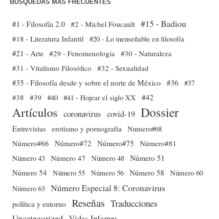
BÚSQUEDAS MÁS FRECUENTES
#15 - Badiou
#1 - Filosofía 2.0
#2 - Michel Foucault
#18 - Literatura Infantil
#20 - Lo inenseñable en filosofía
#21 - Arte
#29 - Fenomenología
#30 - Naturaleza
#31 - Vitalismo Filosófico
#32 - Sexualidad
#35 - Filosofía desde y sobre el norte de México
#36
#37
#38
#39
#40
#41 - Hojear el siglo XX
#42
Dossier
Artículos
coronavirus
covid-19
Entrevistas
erotismo y pornografía
Numero#68
Número#66
Número#72
Número#75
Número#81
Número 51
Número 43
Número 47
Número 48
Número 54
Número 56
Número 58
Número 60
Número 55
Número Especial 8: Coronavirus
Número 63
Reseñas
Traducciones
política y entorno
Uncategorized
Vidas Infames