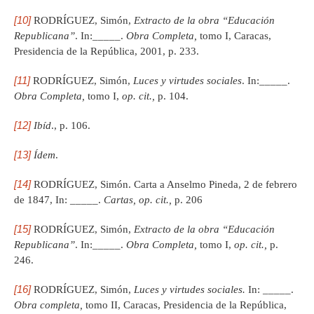
[10]
RODRÍGUEZ, Simón,
Extracto de la obra “Educación
Republicana”
. In:_____.
Obra Completa,
tomo I, Caracas,
Presidencia de la República, 2001, p. 233.
[11]
RODRÍGUEZ, Simón,
Luces y virtudes sociales
. In:_____.
Obra Completa,
tomo I,
op. cit.,
p. 104.
[12]
Ibíd
., p. 106.
[13]
Ídem
.
[14]
RODRÍGUEZ, Simón. Carta a Anselmo Pineda, 2 de febrero
de 1847, In: _____.
Cartas, op. cit.,
p. 206
[15]
RODRÍGUEZ, Simón,
Extracto de la obra “Educación
Republicana”
. In:_____.
Obra Completa,
tomo I,
op. cit.,
p.
246.
[16]
RODRÍGUEZ, Simón,
Luces y virtudes sociales.
In: _____.
Obra completa,
tomo II, Caracas, Presidencia de la República,