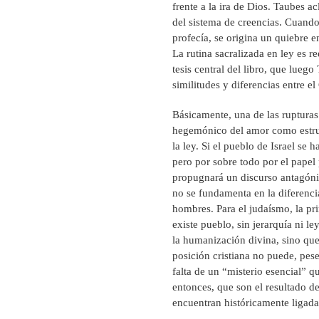
frente a la ira de Dios. Taubes ac
del sistema de creencias. Cuando
profecía, se origina un quiebre e
La rutina sacralizada en ley es r
tesis central del libro, que lueg
similitudes y diferencias entre el
Básicamente, una de las rupturas 
hegemónico del amor como estruc
la ley. Si el pueblo de Israel se 
pero por sobre todo por el papel 
propugnará un discurso antagónic
no se fundamenta en la diferenci
hombres. Para el judaísmo, la pr
existe pueblo, sin jerarquía ni l
la humanización divina, sino que
posición cristiana no puede, pese 
falta de un “misterio esencial” q
entonces, que son el resultado d
encuentran históricamente ligada