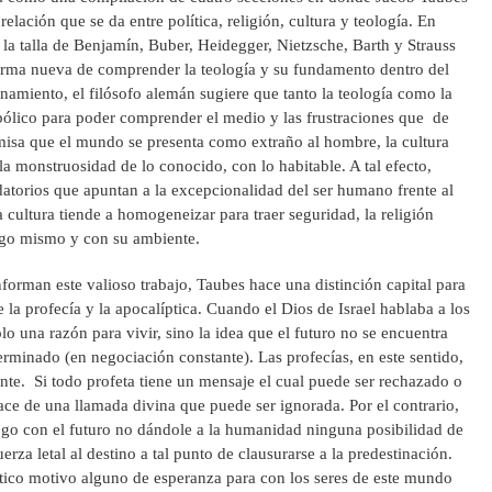
elación que se da entre política, religión, cultura y teología. En
 la talla de Benjamín, Buber, Heidegger, Nietzsche, Barth y Strauss
forma nueva de comprender la teología y su fundamento dentro del
namiento, el filósofo alemán sugiere que tanto la teología como la
bólico para poder comprender el medio y las frustraciones que de
emisa que el mundo se presenta como extraño al hombre, la cultura
la monstruosidad de lo conocido, con lo habitable. A tal efecto,
rdatorios que apuntan a la excepcionalidad del ser humano frente al
la cultura tiende a homogeneizar para traer seguridad, la religión
sigo mismo y con su ambiente.
nforman este valioso trabajo, Taubes hace una distinción capital para
 la profecía y la apocalíptica. Cuando el Dios de Israel hablaba a los
olo una razón para vivir, sino la idea que el futuro no se encuentra
minado (en negociación constante). Las profecías, en este sentido,
te. Si todo profeta tiene un mensaje el cual puede ser rechazado o
ace de una llamada divina que puede ser ignorada. Por el contrario,
ogo con el futuro no dándole a la humanidad ninguna posibilidad de
erza letal al destino a tal punto de clausurarse a la predestinación.
tico motivo alguno de esperanza para con los seres de este mundo