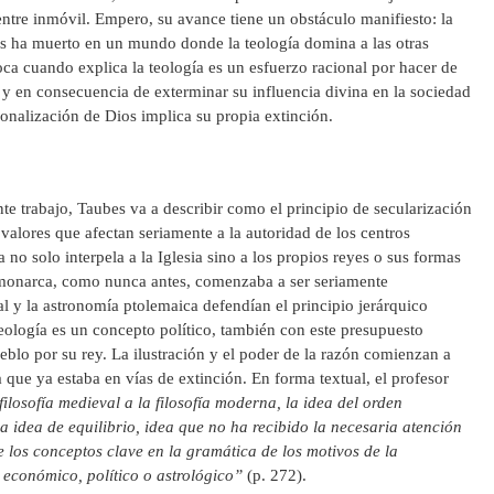
ntre inmóvil. Empero, su avance tiene un obstáculo manifiesto: la
s ha muerto en un mundo donde la teología domina a las otras
oca cuando explica la teología es un esfuerzo racional por hacer de
o y en consecuencia de exterminar su influencia divina en la sociedad
ionalización de Dios implica su propia extinción.
ente trabajo, Taubes va a describir como el principio de secularización
 valores que afectan seriamente a la autoridad de los centros
 no solo interpela a la Iglesia sino a los propios reyes o sus formas
 monarca, como nunca antes, comenzaba a ser seriamente
al y la astronomía ptolemaica defendían el principio jerárquico
eología es un concepto político, también con este presupuesto
eblo por su rey. La ilustración y el poder de la razón comienzan a
 que ya estaba en vías de extinción. En forma textual, el profesor
 filosofía medieval a la filosofía moderna, la idea del orden
a idea de equilibrio, idea que no ha recibido la necesaria atención
 los conceptos clave en la gramática de los motivos de la
 económico, político o astrológico”
(p. 272).