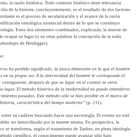
to, la razón histórica. Todo contexto histórico tiene relevancia
ión de la historia, concluyentemente, es el resultado de dos factores
ortante es el proceso de secularización y el avance de la razón
dificación ontológica sustancial dentro de lo que se constituye
teología. Estos dos elementos combinados, explicarán, la muerte de
e ocupar su lugar (o en otras palabras la concepción de la nada
 abordajes de Heidegger).
be:
erso ha perdido significado, la única dimensión en la que el hombre
s en su propio ser. A la interioridad del hombre le corresponde el
 consiguiente, después de que su lugar en el cosmos se viera
 su lugar. El método histórico de la modernidad no puede entenderse
imientos pasados. Este método sólo se hizo posible en el marco de
historia, característica del tiempo moderno”
(p. 211).
ja sobre su cadáver buscando hacer una necrología. El evento no está
debe ser inmovilizado por la muerte misma. En perspectiva, la
ico se transforma, según el tratamiento de Taubes, en plena ideología
étodo científico, el conocimiento puede avanzar sólo bajo