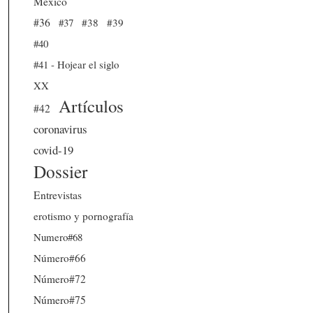
México
#36
#37
#38
#39
#40
#41 - Hojear el siglo
XX
Artículos
#42
coronavirus
covid-19
Dossier
Entrevistas
erotismo y pornografía
Numero#68
Número#66
Número#72
Número#75