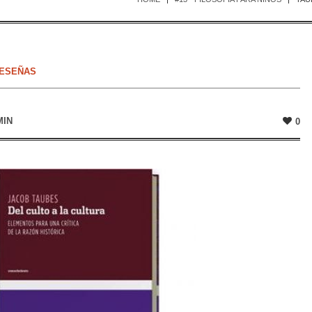
ESEÑAS
MIN
0