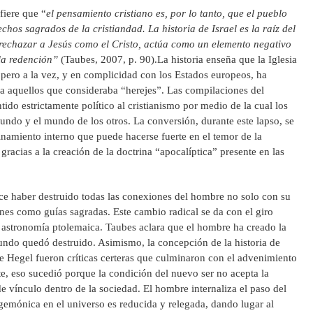
fiere que “
el pensamiento cristiano es, por lo tanto, que el pueblo
echos sagrados de la cristiandad. La historia de Israel es la raíz del
l rechazar a Jesús como el Cristo, actúa como un elemento negativo
la redención”
(Taubes, 2007, p. 90).La historia enseña que la Iglesia
pero a la vez, y en complicidad con los Estados europeos, ha
 a aquellos que consideraba “herejes”. Las compilaciones del
do estrictamente político al cristianismo por medio de la cual los
ndo y el mundo de los otros. La conversión, durante este lapso, se
namiento interno que puede hacerse fuerte en el temor de la
 gracias a la creación de la doctrina “apocalíptica” presente en las
ce haber destruido todas las conexiones del hombre no solo con su
ones como guías sagradas. Este cambio radical se da con el giro
 astronomía ptolemaica. Taubes aclara que el hombre ha creado la
undo quedó destruido. Asimismo, la concepción de la historia de
 de Hegel fueron críticas certeras que culminaron con el advenimiento
e, eso sucedió porque la condición del nuevo ser no acepta la
e vínculo dentro de la sociedad. El hombre internaliza el paso del
emónica en el universo es reducida y relegada, dando lugar al