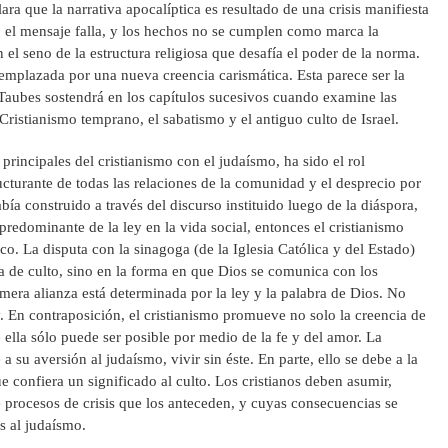
lara que la narrativa apocalíptica es resultado de una crisis manifiesta
 el mensaje falla, y los hechos no se cumplen como marca la
n el seno de la estructura religiosa que desafía el poder de la norma.
eemplazada por una nueva creencia carismática. Esta parece ser la
o Taubes sostendrá en los capítulos sucesivos cuando examine las
 Cristianismo temprano, el sabatismo y el antiguo culto de Israel.
principales del cristianismo con el judaísmo, ha sido el rol
turante de todas las relaciones de la comunidad y el desprecio por
había construido a través del discurso instituido luego de la diáspora,
predominante de la ley en la vida social, entonces el cristianismo
o. La disputa con la sinagoga (de la Iglesia Católica y del Estado)
a de culto, sino en la forma en que Dios se comunica con los
imera alianza está determinada por la ley y la palabra de Dios. No
ey. En contraposición, el cristianismo promueve no solo la creencia de
 ella sólo puede ser posible por medio de la fe y del amor. La
a su aversión al judaísmo, vivir sin éste. En parte, ello se debe a la
ue confiera un significado al culto. Los cristianos deben asumir,
e procesos de crisis que los anteceden, y cuyas consecuencias se
s al judaísmo.