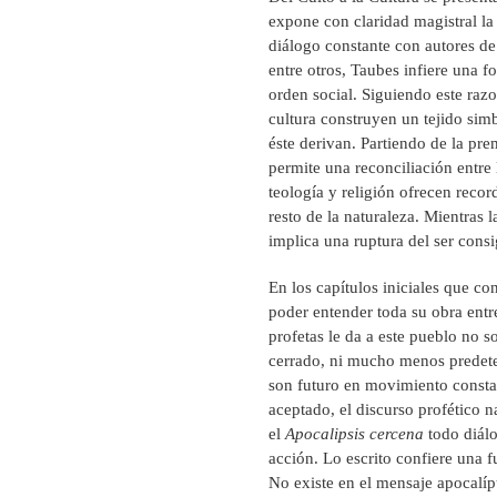
expone con claridad magistral la r
diálogo constante con autores de
entre otros, Taubes infiere una 
orden social. Siguiendo este razo
cultura construyen un tejido sim
éste derivan. Partiendo de la pr
permite una reconciliación entre 
teología y religión ofrecen reco
resto de la naturaleza. Mientras 
implica una ruptura del ser con
En los capítulos iniciales que co
poder entender toda su obra entre
profetas le da a este pueblo no s
cerrado, ni mucho menos predeter
son futuro en movimiento constan
aceptado, el discurso profético n
el
Apocalipsis cercena
todo diál
acción. Lo escrito confiere una fu
No existe en el mensaje apocalíp