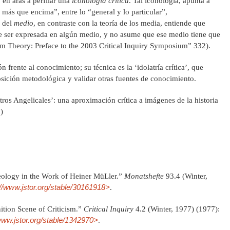
 en aras a perfilar una
iconología crítica
. Tal iconología, apunta a
 más que encima”, entre lo “general y lo particular”,
a del
medio
, en contraste con la teoría de los media, entiende que
ue ser expresada en algún medio, y no asume que ese medio tiene que
um Theory: Preface to the 2003 Critical Inquiry Symposium” 332).
 frente al conocimiento; su técnica es la ‘idolatría crítica’, que
sición metodológica y validar otras fuentes de conocimiento.
os Angelicales’: una aproximación crítica a imágenes de la historia
)
eology in the Work of Heiner MüLler.”
Monatshefte
93.4 (Winter,
://www.jstor.org/stable/30161918>
.
tion Scene of Criticism.”
Critical Inquiry
4.2 (Winter, 1977) (1977):
/www.jstor.org/stable/1342970>
.