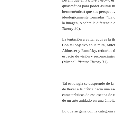
De ahí que en
Picture Theory
, e
quiasmática para poder asumir u
hermenéutica) que sus perspecti
ideológicamente formadas. “La cr
la imagen, o sobre la diferencia
Theory
30).
La tentación a evitar aquí es la
Con tal objetivo en la mira, Mitc
Althusser y Panofsky, retirarlos
espacio de visión y reconocimien
(Mitchell
Picture Theory
31).
Tal estrategia se desprende de l
de llevar a la crítica hacia una 
características de esa escena de 
de un arte anidado en una ámbit
Lo que se gana con la categoría