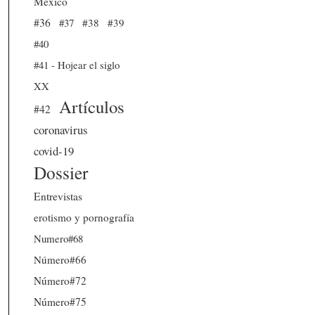
México
#36
#37
#38
#39
#40
#41 - Hojear el siglo
XX
Artículos
#42
coronavirus
covid-19
Dossier
Entrevistas
erotismo y pornografía
Numero#68
Número#66
Número#72
Número#75