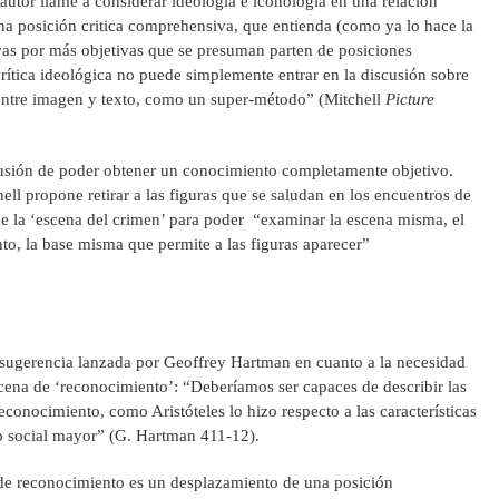
l autor llame a considerar ideología e iconología en una relación
na posición critica comprehensiva, que entienda (como ya lo hace la
vas por más objetivas que se presuman parten de posiciones
ítica ideológica no puede simplemente entrar en la discusión sobre
 entre imagen y texto, como un super-método” (Mitchell
Picture
 ilusión de poder obtener un conocimiento completamente objetivo.
hell propone retirar a las figuras que se saludan en los encuentros de
 de la ‘escena del crimen’ para poder “examinar la escena misma, el
to, la base misma que permite a las figuras aparecer”
a sugerencia lanzada por Geoffrey Hartman en cuanto a la necesidad
escena de ‘reconocimiento’: “Deberíamos ser capaces de describir las
reconocimiento, como Aristóteles lo hizo respecto a las características
o social mayor” (G. Hartman 411-12).
 de reconocimiento es un desplazamiento de una posición