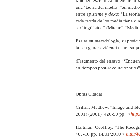
Mitchell escenifica un encuentro,
una ‘teoría del medio’ “en medio
entre
episteme
y
doxa
: “La teorí
toda teoría de los media tiene q
ser lingüístico” (Mitchell “Medi
Esa es su metodología, su posición
busca ganar evidencia para su po
(Fragmento del ensayo “‘Encuentr
en tiempos post-revolucionarios”
Obras Citadas
Griffin, Matthew. “Image and Id
http
2001) (2001): 426-50 pp. <
Hartman, Geoffrey. “The Recogni
http:/
407-16 pp. 14/01/2010 <