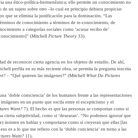
ia una ético-política-hermenéutica; ello permite un conocimiento no
o de un sujeto sobre otro –lo cual en principio debiera propiciar
 que se elimina la justificación para la dominación. “Las
 términos de conocimiento a términos de re-conocimiento, de
nocimiento a categorías sociales como ‘acusar recibo de’
econocimiento]” (Mitchell
Picture Theory
33).
idad de reconocer cierta agencia en los objetos de estudio. De ahí,
tchell perfila en su más reciente obra, se permita la pregunta inscrita
nt?
– “Qué quieren las imágenes?” (Mitchell
What Do Pictures
 una ‘doble consciencia’ de los humanos frente a las representaciones
s imágenes en un punto que oscila entre el escepticismo y el
tures Want?
7). El hecho es que las personas se comportan como si
na cierta subjetividad, como si ‘desearan’. “No podemos ignorar que
 insisten en hablar y comportarse como si creyeran que ellas [las
 eso es a lo que me refiero con la ‘doble conciencia’ en torno a las
ctures Want?
11).