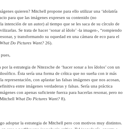
ágenes quieren? Mitchell propone para ello utilizar una ‘idolatría
spacio para que las imágenes expresen su contenido (no
la intención de un autor) al tiempo que se les saca de su círculo de
lizarlas. Se trata de hacer ‘sonar al ídolo’ -la imagen-, “rompiendo
 resonar, y transformando su oquedad en una cámara de eco para el
What Do Pictures Want?
26).
, pues,
a por la estrategia de Nitezsche de ‘hacer sonar a los ídolos’ con un
filosófico. Ésta sería una forma de crítica que no sueña con ir más
 la representación, con aplastar las falsas imágenes que nos acosan,
finitiva entre imágenes verdaderas y falsas. Sería una práctica
 imágenes con apenas suficiente fuerza para hacerlas resonar, pero no
(Mitchell
What Do Pictures Want?
8).
o adoptar la estrategia de Mitchell pero con motivos muy distintos.