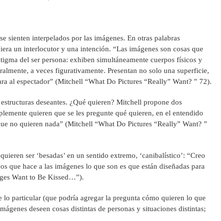
se sienten interpelados por las imágenes. En otras palabras
era un interlocutor y una intención. “Las imágenes son cosas que
tigma del ser persona: exhiben simultáneamente cuerpos físicos y
teralmente, a veces figurativamente. Presentan no solo una superficie,
ara al espectador” (Mitchell “What Do Pictures “Really” Want? ” 72).
 estructuras deseantes. ¿Qué quieren? Mitchell propone dos
plemente quieren que se les pregunte qué quieren, en el entendido
 que no quieren nada” (Mitchell “What Do Pictures “Really” Want? ”
quieren ser ‘besadas’ en un sentido extremo, ‘canibalístico’: “Creo
vos que hace a las imágenes lo que son es que están diseñadas para
ages Want to Be Kissed…”).
e lo particular (que podría agregar la pregunta cómo quieren lo que
imágenes deseen cosas distintas de personas y situaciones distintas;