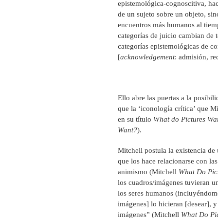
epistemológica-cognoscitiva, hac
de un sujeto sobre un objeto, sin
encuentros más humanos al tiempo
categorías de juicio cambian de
categorías epistemológicas de co
[
acknowledgement
: admisión, r
Ello abre las puertas a la posibil
que la ‘iconología crítica’ que Mi
en su título
What do Pictures Wa
Want?
).
Mitchell postula la existencia de
que los hace relacionarse con la
animismo (Mitchell
What Do Pic
los cuadros/imágenes tuvieran u
los seres humanos (incluyéndome)
imágenes] lo hicieran [desear], y
imágenes” (Mitchell
What Do Pi