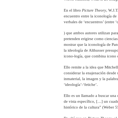
En el libro
Picture Theory
, W.J.T
encuentro entre la iconología de
verbales de ‘encuentros’ (entre 
) que ambos autores utilizan para
pretenden erigirse como ciencia
mostrar que la iconología de Pan
la ideología de Althusser presup
icono-logía, que combina icono
Ello remite a la idea que Mitchel
considerar la enajenación desde u
inmaterial, la imagen y la palabra
‘ideología’-‘fetiche’.
Ello es un llamado a buscar una o
de vista específico, […] un cuad
histórico de la cultura” (Weber 5