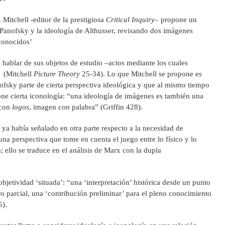
. Mitchell -editor de la prestigiosa
Critical Inquiry
– propone un
 Panofsky y la ideología de Althusser, revisando dos imágenes
‘conocidos’
 hablar de sus objetos de estudio –actos mediante los cuales
s (Mitchell
Picture Theory
25-34). Lo que Mitchell se propone es
ofsky parte de cierta perspectiva ideológica y que al mismo tiempo
one cierta iconología: “una ideología de imágenes es también una
 con
logos
, imagen con palabra” (Griffin 428).
l ya había señalado en otra parte respecto a la necesidad de
na perspectiva que tome en cuenta el juego entre lo físico y lo
; ello se traduce en el análisis de Marx con la dupla
bjetividad ‘situada’: “una ‘interpretación’ histórica desde un punto
ro parcial, una ‘contribución preliminar’ para el pleno conocimiento
5).