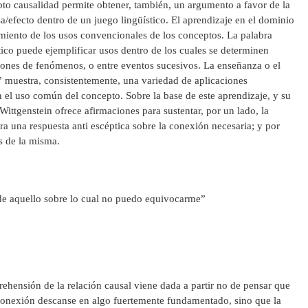
pto causalidad permite obtener, también, un argumento a favor de la
a/efecto dentro de un juego lingüístico. El aprendizaje en el dominio
imiento de los usos convencionales de los conceptos. La palabra
tico puede ejemplificar usos dentro de los cuales se determinen
iones de fenómenos, o entre eventos sucesivos. La enseñanza o el
” muestra, consistentemente, una variedad de aplicaciones
n el uso común del concepto. Sobre la base de este aprendizaje, y su
Wittgenstein ofrece afirmaciones para sustentar, por un lado, la
ra una respuesta anti escéptica sobre la conexión necesaria; y por
s de la misma.
e aquello sobre lo cual no puedo equivocarme”
prehensión de la relación causal viene dada a partir no de pensar que
 conexión descanse en algo fuertemente fundamentado, sino que la