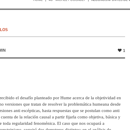
ULOS
MIN
1
 recibido el desafío planteado por Hume acerca de la objetividad en
omo versiones que tratan de resolver la problemática humeana desde
siones anti escépticas, hasta respuestas que se postulan como anti
cuenta de la relación causal a partir fijarla como objetiva, básica y
e toda regularidad fenoménica. El caso que nos ocupará a
ensteiniano, seguirá dos derroteros distintos: en el análisis de