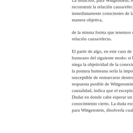
La intuición, para Wittgenstein, 
reconstruir la relación causa/efe
inmediatamente conscientes de la
manera objetiva,
de la misma forma que tenemos u
relación causa/efecto.
El partir de algo, en este caso d
humeano del siguiente modo: si b
niega la objetividad de la conex
la postura humeana sería la impos
susceptible de enmarcarse dentro 
respuesta posible de Wittgenstein,
causalidad, indica que el escept
Dudar en donde cabe esperar un f
conocimiento cierto. La duda esc
para Wittgenstein, disolvería cua