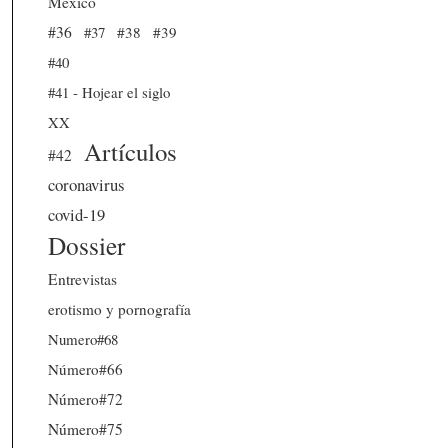
México
#36
#37
#38
#39
#40
#41 - Hojear el siglo
XX
Artículos
#42
coronavirus
covid-19
Dossier
Entrevistas
erotismo y pornografía
Numero#68
Número#66
Número#72
Número#75