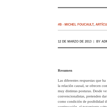
#B - MICHEL FOUCAULT
,
ARTÍC
12 DE MARZO DE 2013
BY
AD
Resumen
Las diferentes respuestas que ha
la relación causal, se ofrecen c
muy distintas posturas. Desde ver
convencionalistas, pretenden dar 
como condición de posibilidad d
continuación, el tratamiento wittg