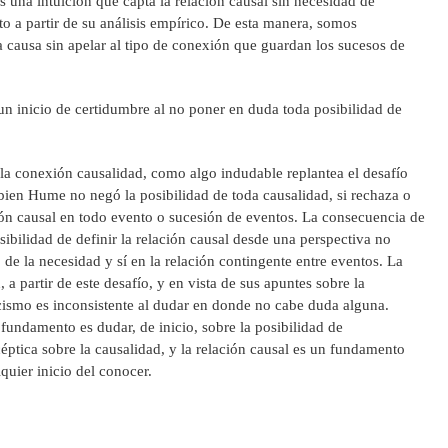
es una intuición que capta la relación causal sin necesidad de
cto a partir de su análisis empírico. De esta manera, somos
 causa sin apelar al tipo de conexión que guardan los sucesos de
n inicio de certidumbre al no poner en duda toda posibilidad de
e la conexión causalidad, como algo indudable replantea el desafío
ien Hume no negó la posibilidad de toda causalidad, si rechaza o
ión causal en todo evento o sucesión de eventos. La consecuencia de
ibilidad de definir la relación causal desde una perspectiva no
de la necesidad y sí en la relación contingente entre eventos. La
 a partir de este desafío, y en vista de sus apuntes sobre la
icismo es inconsistente al dudar en donde no cabe duda alguna.
undamento es dudar, de inicio, sobre la posibilidad de
éptica sobre la causalidad, y la relación causal es un fundamento
lquier inicio del conocer.