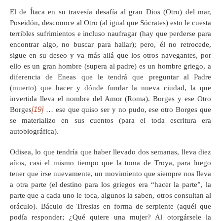
El de Ítaca en su travesía desafía al gran Dios (Otro) del mar,
Poseidón, desconoce al Otro (al igual que Sócrates) esto le cuesta
terribles sufrimientos e incluso naufragar (hay que perderse para
encontrar algo, no buscar para hallar); pero, él no retrocede,
sigue en su deseo y va más allá que los otros navegantes, por
ello es un gran hombre (supera al padre) es un hombre griego, a
diferencia de Eneas que le tendrá que preguntar al Padre
(muerto) que hacer y dónde fundar la nueva ciudad, la que
invertida lleva el nombre del Amor (Roma). Borges y ese Otro
[19]
Borges
… ese que quiso ser y no pudo, ese otro Borges que
se materializo en sus cuentos (para el toda escritura era
autobiográfica).
Odisea, lo que tendría que haber llevado dos semanas, lleva diez
años, casi el mismo tiempo que la toma de Troya, para luego
tener que irse nuevamente, un movimiento que siempre nos lleva
a otra parte (el destino para los griegos era “hacer la parte”, la
parte que a cada uno le toca, algunos la saben, otros consultan al
oráculo). Báculo de Tiresias en forma de serpiente (aquél que
podía responder; ¿Qué quiere una mujer? Al otorgársele la