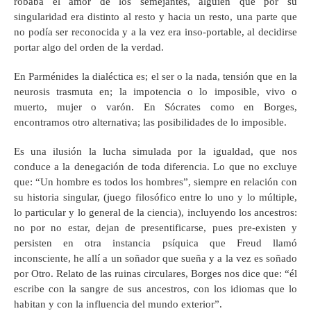
robaba el amor de los semejantes, alguien que por su
singularidad era distinto al resto y hacia un resto, una parte que
no podía ser reconocida y a la vez era inso-portable, al decidirse
portar algo del orden de la verdad.
En Parménides la dialéctica es; el ser o la nada, tensión que en la
neurosis trasmuta en; la impotencia o lo imposible, vivo o
muerto, mujer o varón. En Sócrates como en Borges,
encontramos otro alternativa; las posibilidades de lo imposible.
Es una ilusión la lucha simulada por la igualdad, que nos
conduce a la denegación de toda diferencia. Lo que no excluye
que: “Un hombre es todos los hombres”, siempre en relación con
su historia singular, (juego filosófico entre lo uno y lo múltiple,
lo particular y lo general de la ciencia), incluyendo los ancestros:
no por no estar, dejan de presentificarse, pues pre-existen y
persisten en otra instancia psíquica que Freud llamó
inconsciente, he allí a un soñador que sueña y a la vez es soñado
por Otro. Relato de las ruinas circulares, Borges nos dice que: “él
escribe con la sangre de sus ancestros, con los idiomas que lo
habitan y con la influencia del mundo exterior”.