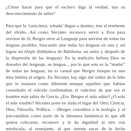
¿Cómo hacer para que el esclavo diga la verdad, tras su
desconocimiento de saber?
Para que la ‘carta-letra, robada’ llegue a destino, tras el remitente
del olvido. Así como Sócrates reconoce servir a Eros para
servirse de él, Borges sirve al Lenguaje para servirse de todas las
lenguas posibles, buscando unir todas las lenguas en una y así
lograr un Aleph (biblioteca de Babilonia, un antes y después de
la dispersión de las lenguas). En la tradición hebrea Dios es
donador del lenguaje, su lengua, , por lo que esta es la “madre”
de todas las lenguas, no es casual que Borges busque en una
letra hebrea el origen. En Sócrates hay algo del orden de la falta
que lo instaura como diferente aunque aquellos que habían
consultado el oráculo confirmaban el vaticinio de que era el
hombre más sabio de Grecia. ¿Era Borges el más sabio? ¿O solo
el más erudito? Sócrates pone en duda el lugar del Otro; Ciencia,
Dios, Filosofía, Política, – (Borges considera a la teología y al
psicoanálisis como parte de la literatura fantástica) lo que allí
quiera colocarse, reconoce y le da dignidad al otro con
minúscula, al semejante, al que intenta sacar de la lucha