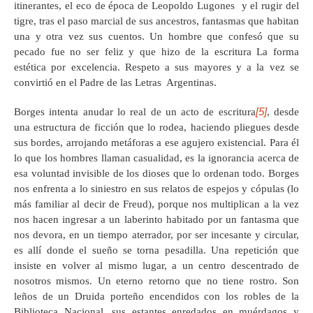
itinerantes, el eco de época de Leopoldo Lugones y el rugir del
tigre, tras el paso marcial de sus ancestros, fantasmas que habitan
una y otra vez sus cuentos. Un hombre que confesó que su
pecado fue no ser feliz y que hizo de la escritura La forma
estética por excelencia. Respeto a sus mayores y a la vez se
convirtió en el Padre de las Letras Argentinas.
[5]
Borges intenta anudar lo real de un acto de escritura
, desde
una estructura de ficción que lo rodea, haciendo pliegues desde
sus bordes, arrojando metáforas a ese agujero existencial. Para él
lo que los hombres llaman casualidad, es la ignorancia acerca de
esa voluntad invisible de los dioses que lo ordenan todo. Borges
nos enfrenta a lo siniestro en sus relatos de espejos y cópulas (lo
más familiar al decir de Freud), porque nos multiplican a la vez
nos hacen ingresar a un laberinto habitado por un fantasma que
nos devora, en un tiempo aterrador, por ser incesante y circular,
es allí donde el sueño se torna pesadilla. Una repetición que
insiste en volver al mismo lugar, a un centro descentrado de
nosotros mismos. Un eterno retorno que no tiene rostro. Son
leños de un Druida porteño encendidos con los robles de la
Biblioteca Nacional, sus estantes enredados en muérdagos y