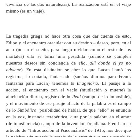
vivencia de las dos naturalezas). La realización está en el viaje
mismo (es un viaje).
La tragedia griega no hace otra cosa que dar cuenta de esto,
Edipo y el encuentro oracular con su destino – deseo, pero, en el
acto (no en el sueño, para luego olvidar como el resto de los
mortales) ello se torna una pesadilla (cuando se cumplen
nuestros deseos sin conciencia de
ello, allí donde el yo no
adviene
). En esta distinción se abre lo que Lacan llamó los
registros; lo soñado, fantaseado (sueños diurnos para Freud,
fantasma para Lacan) tenemos lo
Imaginario.
El pasaje a la
acción, el encuentro con el vacío (mutilación o muerte) la
alucinación diurna, registro de lo
Real
(campo de lo imposible),
y el movimiento de ese pasaje al acto de la palabra es el campo
de lo
Simbólico
, posibilidad de hablar, de que “ello” se enuncie
en la voz, instancia terapéutica, cura por la palabra en el amor
(de transferencia) campo de la invención freudiana. Freud en su
artículo de “Introducción al Psicoanálisis” de 1915, nos dice que