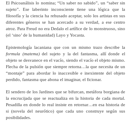
El Psicoanálisis lo nomina; “Un saber no sabido”, un “saber sin
sujeto”. Ese laberinto inconsciente tiene una lógica que la
filosofía y la ciencia ha rehusado aceptar, solo los artistas en sus
diferentes géneros se han acercado a su verdad, a ese centro
atroz. Para Freud no era Dedalo el artífice de lo monstruoso, sino
(el ‘sino’ de la humanidad) Layo y Yocasta.
Epistemología lacaniana que con un mismo trazo describe la
formula (matema)
del sujeto y la del fantasma, allí donde el
objeto se desvanece en el vacío, siendo el vacío el objeto mismo.
Flecha de la pulsión que siempre retorna…la que necesita de un
“montaje” para abordar lo inaccesible e inexistente del objeto
perdido, fantasma que abona el imaginar, el ficionar.
El sendero de los Jardines que se bifurcan, metáfora borgiana de
la encrucijada que se reactualiza en la historia de cada mortal.
Pesadilla en donde lo real insiste en retornar…en esa historia de
si (novela del neurótico) que cada uno construye según sus
posibilidades.