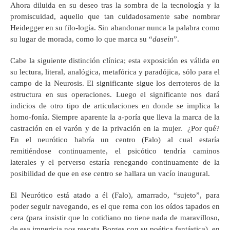
Ahora diluida en su deseo tras la sombra de la tecnología y la
promiscuidad, aquello que tan cuidadosamente sabe nombrar
Heidegger en su filo-logía. Sin abandonar nunca la palabra como
su lugar de morada, como lo que marca su “
dasein
”.
Cabe la siguiente distinción clínica; esta exposición es válida en
su lectura, literal, analógica, metafórica y paradójica, sólo para el
campo de la Neurosis. El significante sigue los derroteros de la
estructura en sus operaciones. Luego el significante nos dará
indicios de otro tipo de articulaciones en donde se implica la
homo-fonía. Siempre aparente la a-poría que lleva la marca de la
castración en el varón y de la privación en la mujer. ¿Por qué?
En el neurótico habría un centro (Falo) al cual estaría
remitiéndose continuamente, el psicótico tendría caminos
laterales y el perverso estaría renegando continuamente de la
posibilidad de que en ese centro se hallara un vacío inaugural.
El Neurótico está atado a él (Falo), amarrado, “sujeto”, para
poder seguir navegando, es el que rema con los oídos tapados en
cera (para insistir que lo cotidiano no tiene nada de maravilloso,
de esa impericia nos rescata Borges con su poética fantástica), en