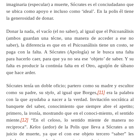
imaginaria (especular) a muerte, Sócrates es el conciudadano que
se ubica como apoyo e incluso como ‘ideal’. En la polis él tiene
la generosidad de donar.
Donar la nada, el vacío (el no saber), al igual que el Psicoanálisis
(ambos guardan una técne, una manera de acceder a ese no
saber), la diferencia es que en el Psicoanálisis tiene un costo, se
paga con la falta. A Sócrates (Apología) se le busca una falta
para hacerlo caer, para que ya no sea ese ‘objeto’ de saber. Y su
falta es producir la continúa falta en el Otro, aguijón de tábano
que hace arder.
Sócrates tenía un doble oficio; partero como su madre y escultor
[11]
como su padre, su
stylo,
al igual que Borges,
era la palabra
con la que ayudaba a nacer a la verdad. Invitación socrática al
banquete del saber, conocimiento que siempre abre el apetito;
primero, la ironía, mostrando que en el conoci-miento, el sentido
[12]
miente.
“En el celoso, lo sentido miente de manera no
reciproca”.
Kelos
(ardor)
de la Polis que lleva a Sócrates a un
juicio de muerte, ya que el con ese objeto tercero “saber” les