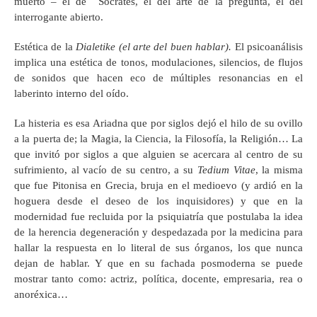
muerto – el de Sócrates, el del arte de la pregunta, el del
interrogante abierto.
Estética de la
Dialetike (el arte del buen hablar).
El psicoanálisis
implica una estética de tonos, modulaciones, silencios, de flujos
de sonidos que hacen eco de múltiples resonancias en el
laberinto interno del oído.
La histeria es esa Ariadna que por siglos dejó el hilo de su ovillo
a la puerta de; la Magia, la Ciencia, la Filosofía, la Religión… La
que invitó por siglos a que alguien se acercara al centro de su
sufrimiento, al vacío de su centro, a su
Tedium Vitae
, la misma
que fue Pitonisa en Grecia, bruja en el medioevo (y ardió en la
hoguera desde el deseo de los inquisidores) y que en la
modernidad fue recluida por la psiquiatría que postulaba la idea
de la herencia degeneración y despedazada por la medicina para
hallar la respuesta en lo literal de sus órganos, los que nunca
dejan de hablar. Y que en su fachada posmoderna se puede
mostrar tanto como: actriz, política, docente, empresaria, rea o
anoréxica…