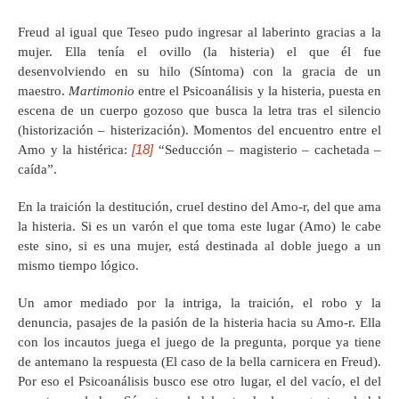
Freud al igual que Teseo pudo ingresar al laberinto gracias a la
mujer. Ella tenía el ovillo (la histeria) el que él fue
desenvolviendo en su hilo (Síntoma) con la gracia de un
maestro.
Martimonio
entre el Psicoanálisis y la histeria, puesta en
escena de un cuerpo gozoso que busca la letra tras el silencio
(historización – histerización). Momentos del encuentro entre el
[18]
Amo y la histérica:
“Seducción – magisterio – cachetada –
caída”.
En la traición la destitución, cruel destino del Amo-r, del que ama
la histeria. Si es un varón el que toma este lugar (Amo) le cabe
este sino, si es una mujer, está destinada al doble juego a un
mismo tiempo lógico.
Un amor mediado por la intriga, la traición, el robo y la
denuncia, pasajes de la pasión de la histeria hacia su Amo-r. Ella
con los incautos juega el juego de la pregunta, porque ya tiene
de antemano la respuesta (El caso de la bella carnicera en Freud).
Por eso el Psicoanálisis busco ese otro lugar, el del vacío, el del