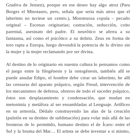
Gradiva de Jensen), porque en ese deseo hay algo atroz (Para
Borges el Minotauro, pero, señala que seria más atroz que el
laberinto no tuviese un centro.), Monstruosa copula – pecado
original – Escenas originarias; castración, seducción, coito
parental, asesinato del padre. El neurótico se aferra a su
fantasma, así como el psicótico a su delirio. Zeus en forma de
toro rapta a Europa, luego devendrá la potencia de lo divino sin
la mujer y la mujer reclamando por ser divina.
Al destino de lo originario en nuestra cultura lo pensamos como
el juego entre la filogénesis y la ontogénesis, también allí se
puede anudar Edipo, el hombre debe crear un laberinto, he allí
las censuras del aparato psíquico, según Freud, intervención de
los mecanismos de defensa, obreros de todo el suceder psíquico,
éstos son desplazamiento y condensación, que mudan en
metonimia y metáfora al ser ensambladas al Lenguaje. Artífices
en su armonía, Dédalo construyendo las alas de la creación
(pulsión en su destino de sublimación) para volar más allá de las
fronteras de lo permitido, humano destino el de Ícaro: entre el
Sol y la bruma del Mar… El artista se debe inventar a si mismo,