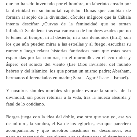
que no ha sido inventado por el hombre, un laberinto creado por
la divinidad en su inmortal capricho. Dunas que cambian de
forman al soplo de la divinidad, círculos mágicos que la Cábala
intenta descifrar ¿Curvas de la femineidad que se tornan
infinitas? Se detiene tras esa caravana de hombres azules que no
le temen al tiempo, ni al desierto, ni a sus demonios (Efrit), son
los que aún pueden mirar a las estrellas y al fuego, escuchar su
rumor y luego relatar historias fantásticas para que estas sean
esparcidas por las sombras, en el murmullo, en el eco dulce y
áspero del sonido del viento (Ese Dios invisible, del mundo
hebreo y del islámico, los que portan un mismo padre; Abraham,
hermanos diferenciados en madre; Sara – Agar / Isaac – Ismael).
Y nosotros simples mortales sin poder evocar la sonrisa de la
divinidad, sin poder retornar a la vida, tras la mueca absurda y
fatal de lo cotidiano.
Borges juega con la idea del doble, ese otro que soy yo, ese yo
de mi otro, la sombra, el Ka de los egipcios, eso que pareciera
acompañarnos y que nosotros insistimos en desconocer, esa