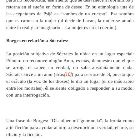
parte no reconocida, ese aliento que se desvanece al dormirnos y
retorna en el sueño en forma de deseo. En su etimología una de
las acepciones de Psijé es “sombra de un cuerpo”. Esa sombra
que es carne en la mujer (al decir de Lacan, la mujer se anuda
entre lo real y lo imaginario – La mujer es en el cuerpo.).
Borges en relación a Sócrates:
La posición subjetiva de Sócrates lo ubica en un lugar especial:
Primero no reconoce ningún Amo, es más, demuestra que el que
se arroga el saber, en verdad, no sabe absolutamente nada.
[10]
Sócrates sirve a un amo (Eros
) para servirse de él, puesto que
el oráculo (la voz de los dioses) le dio un lugar (el de más sabio
entre los mortales), él se siente obligado a responder, a su modo,
con una interrogación.
Una frase de Borges: “Disculpen mi ignorancia”, la ironía como
arte-ficción para ayudar al otro a descubrir una verdad, el arte, su
oficio y la ficción.