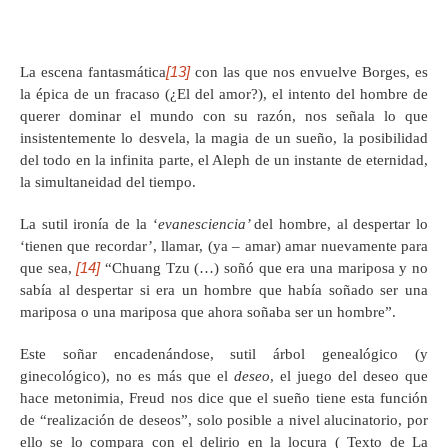
[13]
La escena fantasmática
con las que nos envuelve Borges, es
la épica de un fracaso (¿El del amor?), el intento del hombre de
querer dominar el mundo con su razón, nos señala lo que
insistentemente lo desvela, la magia de un sueño, la posibilidad
del todo en la infinita parte, el Aleph de un instante de eternidad,
la simultaneidad del tiempo.
La sutil ironía de la ‘
evanesciencia’
del hombre, al despertar lo
‘tienen que recordar’, llamar, (ya – amar) amar nuevamente para
[14]
que sea,
“Chuang Tzu (…) soñó que era una mariposa y no
sabía al despertar si era un hombre que había soñado ser una
mariposa o una mariposa que ahora soñaba ser un hombre”.
Este soñar encadenándose, sutil árbol genealógico (y
ginecológico), no es más que el
deseo
, el juego del deseo que
hace metonimia, Freud nos dice que el sueño tiene esta función
de “realización de deseos”, solo posible a nivel alucinatorio, por
ello se lo compara con el delirio en la locura ( Texto de La