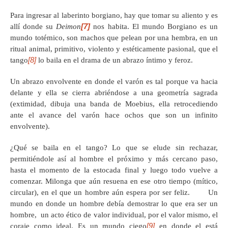
Para ingresar al laberinto borgiano, hay que tomar su aliento y es
[7]
allí donde su
Deimon
nos habita. El mundo Borgiano es un
mundo totémico, son machos que pelean por una hembra, en un
ritual animal, primitivo, violento y estéticamente pasional, que el
[8]
tango
lo baila en el drama de un abrazo íntimo y feroz.
Un abrazo envolvente en donde el varón es tal porque va hacia
delante y ella se cierra abriéndose a una geometría sagrada
(extimidad, dibuja una banda de Moebius, ella retrocediendo
ante el avance del varón hace ochos que son un infinito
envolvente).
¿Qué se baila en el tango? Lo que se elude sin rechazar,
permitiéndole así al hombre el próximo y más cercano paso,
hasta el momento de la estocada final y luego todo vuelve a
comenzar. Milonga que aún resuena en ese otro tiempo (mítico,
circular), en el que un hombre aún espera por ser feliz. Un
mundo en donde un hombre debía demostrar lo que era ser un
hombre, un acto ético de valor individual, por el valor mismo, el
[9]
coraje como ideal. Es un mundo ciego
en donde el está