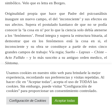
simbólico. Velo que es letra en Borges.
Originalidad propia que hace que Padre del psicoanálisis
inaugure un nuevo campo, el del ‘inconsciente’ y sus efectos en
sus afectos. Supera el postulado kantiano de que no se podía
conocer la ‘la cosa en si’ por lo que la ciencia solo debía atenerse
a los ‘fenómenos’. Freud integra y supera la estructura binaria, al
demostrar que en los fenómenos está la cosa en si, el
inconsciente y su obra se constituye a partir de estos cinco
grandes campos de trabajo: Vía regia;
Sueño
–
Lapsus
–
Chiste
–
Acto Fallido
– y lo más suscrito a su antiguo orden medico, el
Síntoma
.
Usamos cookies en nuestro sitio web para brindarle la mejor
Manifestaciones del inconsciente; Sueño, Lapsus, Acto Fallido,
experiencia, recordando sus preferencias y visitas repetidas. Al
Chiste, Síntoma, excluyendo así el acto, el realizarlo sin saberlo
hacer clic en "Aceptar todas", acepta el uso de TODAS las
(oráculo – destino) aquel designio inexorable (red de la historia
cookies. Sin embargo, puede visitar "Configuración de
familiar en la que se está sujeto, significante que a-prisona), el
cookies" para proporcionar un consentimiento controlado.
registro de lo simbólico (estructura de trazos significantes) puede
Configuración de Cookies
Aceptar todas
ser dicha en parte por la palabra, desde allí se opera sin cortar la
carne (Aquella que reclamaba el mercader de Venecia),
sino