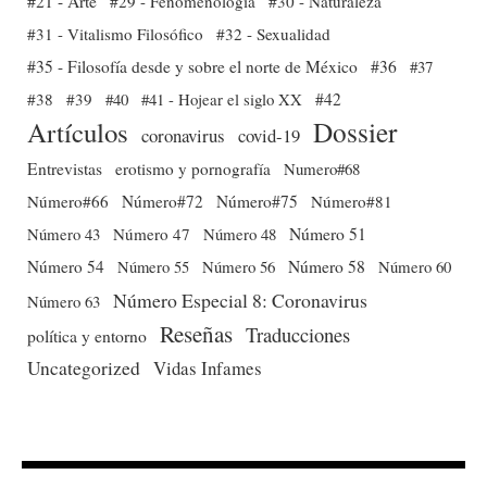
#21 - Arte
#29 - Fenomenología
#30 - Naturaleza
#31 - Vitalismo Filosófico
#32 - Sexualidad
#35 - Filosofía desde y sobre el norte de México
#36
#37
#38
#39
#40
#41 - Hojear el siglo XX
#42
Dossier
Artículos
coronavirus
covid-19
Entrevistas
erotismo y pornografía
Numero#68
Número#66
Número#72
Número#75
Número#81
Número 51
Número 43
Número 47
Número 48
Número 54
Número 56
Número 58
Número 60
Número 55
Número Especial 8: Coronavirus
Número 63
Reseñas
Traducciones
política y entorno
Uncategorized
Vidas Infames