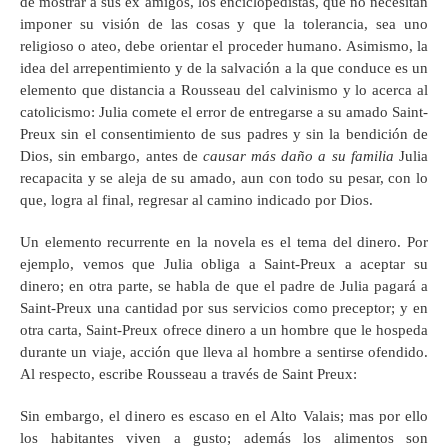
de mostrar a sus ex amigos, los enciclopedistas, que no necesitan
imponer su visión de las cosas y que la tolerancia, sea uno
religioso o ateo, debe orientar el proceder humano. Asimismo, la
idea del arrepentimiento y de la salvación a la que conduce es un
elemento que distancia a Rousseau del calvinismo y lo acerca al
catolicismo: Julia comete el error de entregarse a su amado Saint-
Preux sin el consentimiento de sus padres y sin la bendición de
Dios, sin embargo, antes de
causar más daño a su familia
Julia
recapacita y se aleja de su amado, aun con todo su pesar, con lo
que, logra al final, regresar al camino indicado por Dios.
Un elemento recurrente en la novela es el tema del dinero. Por
ejemplo, vemos que Julia obliga a Saint-Preux a aceptar su
dinero; en otra parte, se habla de que el padre de Julia pagará a
Saint-Preux una cantidad por sus servicios como preceptor; y en
otra carta, Saint-Preux ofrece dinero a un hombre que le hospeda
durante un viaje, acción que lleva al hombre a sentirse ofendido.
Al respecto, escribe Rousseau a través de Saint Preux:
Sin embargo, el dinero es escaso en el Alto Valais; mas por ello
los habitantes viven a gusto; además los alimentos son