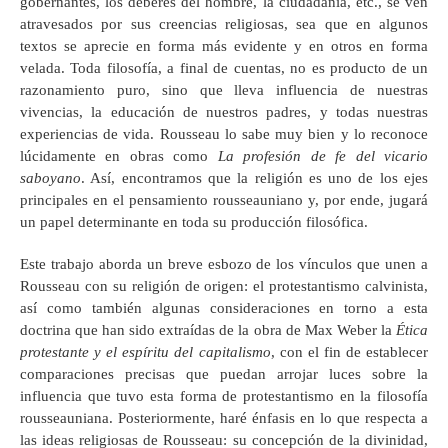
gobernantes, los deberes del hombre, la ciudadanía, etc., se ven
atravesados por sus creencias religiosas, sea que en algunos
textos se aprecie en forma más evidente y en otros en forma
velada. Toda filosofía, a final de cuentas, no es producto de un
razonamiento puro, sino que lleva influencia de nuestras
vivencias, la educación de nuestros padres, y todas nuestras
experiencias de vida. Rousseau lo sabe muy bien y lo reconoce
lúcidamente en obras como
La profesión de fe del vicario
saboyano
. Así, encontramos que la religión es uno de los ejes
principales en el pensamiento rousseauniano y, por ende, jugará
un papel determinante en toda su producción filosófica.
Este trabajo aborda un breve esbozo de los vínculos que unen a
Rousseau con su religión de origen: el protestantismo calvinista,
así como también algunas consideraciones en torno a esta
doctrina que han sido extraídas de la obra de Max Weber la
Ética
protestante y el espíritu del capitalismo
, con el fin de establecer
comparaciones precisas que puedan arrojar luces sobre la
influencia que tuvo esta forma de protestantismo en la filosofía
rousseauniana. Posteriormente, haré énfasis en lo que respecta a
las ideas religiosas de Rousseau: su concepción de la divinidad,