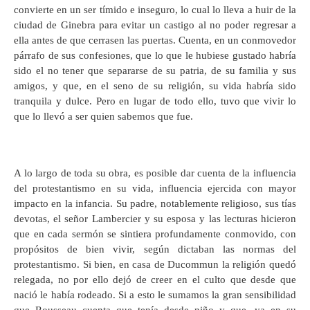
convierte en un ser tímido e inseguro, lo cual lo lleva a huir de la
ciudad de Ginebra para evitar un castigo al no poder regresar a
ella antes de que cerrasen las puertas. Cuenta, en un conmovedor
párrafo de sus confesiones, que lo que le hubiese gustado habría
sido el no tener que separarse de su patria, de su familia y sus
amigos, y que, en el seno de su religión, su vida habría sido
tranquila y dulce. Pero en lugar de todo ello, tuvo que vivir lo
que lo llevó a ser quien sabemos que fue.
A lo largo de toda su obra, es posible dar cuenta de la influencia
del protestantismo en su vida, influencia ejercida con mayor
impacto en la infancia. Su padre, notablemente religioso, sus tías
devotas, el señor Lambercier y su esposa y las lecturas hicieron
que en cada sermón se sintiera profundamente conmovido, con
propósitos de bien vivir, según dictaban las normas del
protestantismo. Si bien, en casa de Ducommun la religión quedó
relegada, no por ello dejó de creer en el culto que desde que
nació le había rodeado. Si a esto le sumamos la gran sensibilidad
que Rousseau cuenta que tenía desde niño y que, ya en su