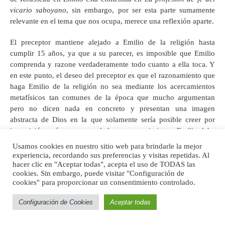
vicario saboyano
, sin embargo, por ser esta parte sumamente
relevante en el tema que nos ocupa, merece una reflexión aparte.
El preceptor mantiene alejado a Emilio de la religión hasta
cumplir 15 años, ya que a su parecer, es imposible que Emilio
comprenda y razone verdaderamente todo cuanto a ella toca. Y
en este punto, el deseo del preceptor es que el razonamiento que
haga Emilio de la religión no sea mediante los acercamientos
metafísicos tan comunes de la época que mucho argumentan
pero no dicen nada en concreto y presentan una imagen
abstracta de Dios en la que solamente sería posible creer por
imposición, más no por verdadero convencimiento. Emilio debe
ser educado por y para la libertad y lo mejor es mantenerlo
Usamos cookies en nuestro sitio web para brindarle la mejor
alejado de las variadas opiniones que se dan en materia religiosa,
experiencia, recordando sus preferencias y visitas repetidas. Al
con el fin de evitar cualquier imposición que impida el desarrollo
hacer clic en "Aceptar todas", acepta el uso de TODAS las
cookies. Sin embargo, puede visitar "Configuración de
de la autonomía de su pensamiento.
cookies" para proporcionar un consentimiento controlado.
Configuración de Cookies
Aceptar todas
Rousseau quiere para Emilio una
religión natural
que,