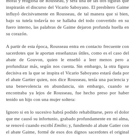
moral y religiosa de Rousseau, y será una de las dos figuras que
inspirarán el discurso del Vicario Saboyano. El presbítero Gaime
influyó decisivamente en Rousseau, de tal manera que si bien,
bajo su tutela todavía no se hallaba del todo convertido en su
fuero interno, las palabras de Gaime dejaron profunda huella en
su corazón.
A partir de esta época, Rousseau entra en contacto frecuente con
sacerdotes que le aportan enseñanzas útiles, como es el caso del
abate de Gouvon, quien le enseñó a leer menos pero a
profundizar más, según nos cuenta. Sin embargo, la otra figura
decisiva en la que se inspira el Vicario Saboyano estará dada por
el abate Gartier quien, nos dice Rousseau, tenía una paciencia y
una benevolencia en abundancia, sin embargo, cuando se
encontraba ya lejos de Rousseau, fue hecho preso por haber
tenido un hijo con una mujer soltera:
Ignoro si en lo sucesivo habrá podido rehabilitarse, pero el dolor
que me causó su infortunio, grabado profundamente en mi alma,
se renovó cuando escribí
Emilio
; y, fundiendo al abate Gatier con
el abate Gaime, formé de esos dos dignos sacerdotes el original