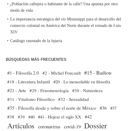
¿Población callejera o habitante de la calle? Una apuesta por otro
modo de vida
La importancia estratégica del río Mississippi para el desarrollo del
comercio colonial en América del Norte durante el reinado de Luis
XIV
Catálogo razonado de la lujuria
BÚSQUEDAS MÁS FRECUENTES
#15 - Badiou
#1 - Filosofía 2.0
#2 - Michel Foucault
#18 - Literatura Infantil
#20 - Lo inenseñable en filosofía
#21 - Arte
#29 - Fenomenología
#30 - Naturaleza
#31 - Vitalismo Filosófico
#32 - Sexualidad
#35 - Filosofía desde y sobre el norte de México
#36
#37
#38
#39
#40
#41 - Hojear el siglo XX
#42
Dossier
Artículos
coronavirus
covid-19