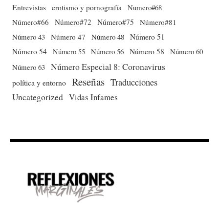
Entrevistas
erotismo y pornografía
Numero#68
Número#66
Número#72
Número#75
Número#81
Número 51
Número 43
Número 47
Número 48
Número 54
Número 56
Número 58
Número 60
Número 55
Número Especial 8: Coronavirus
Número 63
Reseñas
Traducciones
política y entorno
Uncategorized
Vidas Infames