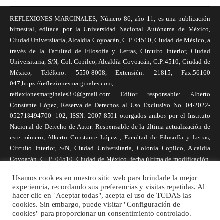
REFLEXIONES MARGINALES, Número 86, año 11, es una publicación
bimestral, editada por la Universidad Nacional Autónoma de México,
Ciudad Universitaria, Alcaldía Coyoacán, C.P. 04510, Ciudad de México, a
través de la Facultad de Filosofía y Letras, Circuito Interior, Ciudad
Universitaria, S/N, Col. Copilco, Alcaldía Coyoacán, C.P. 4510, Ciudad de
México, Teléfono: 5550-8008, Extensión: 21815, Fax:56160
047,https://reflexionesmarginales.com,
reflexionesmarginales3.0@gmail.com Editor responsable: Alberto
Constante López, Reserva de Derechos al Uso Exclusivo No. 04-2022-
052718494700- 102, ISSN: 2007-8501 otorgados ambos por el Instituto
Nacional de Derecho de Autor. Responsable de la última actualización de
este número, Alberto Constante López , Facultad de Filosofía y Letras,
Circuito Interior, S/N, Ciudad Universitaria, Colonia Copilco, Alcaldía
Coyoacán, C. P., 04510, Ciudad de México, fecha última de modificación,
1 de abril de 2025. Las opiniones expresadas por los autores no
Usamos cookies en nuestro sitio web para brindarle la mejor
necesariamente reflejan la postura de la revista, ni de Universidad Nacional
experiencia, recordando sus preferencias y visitas repetidas. Al
Autónoma de México. Los autores son responsables de los contenidos de
hacer clic en "Aceptar todas", acepta el uso de TODAS las
sus artículos. Se autoriza la reproducción total o parcial de los textos aquí
cookies. Sin embargo, puede visitar "Configuración de
cookies" para proporcionar un consentimiento controlado.
publicados siempre y cuando se cite la fuente completa y la dirección