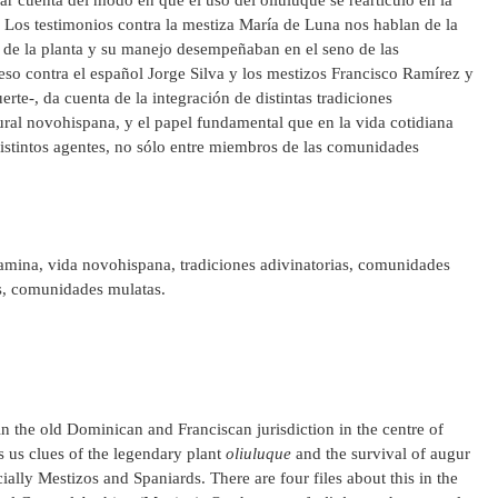
r cuenta del modo en que el uso del oliuluque se rearticuló en la
Los testimonios contra la mestiza María de Luna nos hablan de la
 de la planta y su manejo desempeñaban en el seno de las
so contra el español Jorge Silva y los mestizos Francisco Ramírez y
te-, da cuenta de la integración de distintas tradiciones
tural novohispana, y el papel fundamental que en la vida cotidiana
 distintos agentes, no sólo entre miembros de las comunidades
tamina, vida novohispana, tradiciones adivinatorias, comunidades
s, comunidades mulatas.
n the old Dominican and Franciscan jurisdiction in the centre of
es us clues of the legendary plant
oliuluque
and the survival of augur
ally Mestizos and Spaniards. There are four files about this in the