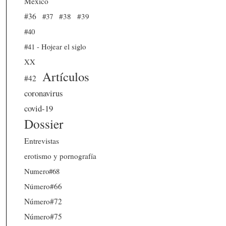
México
#36
#37
#38
#39
#40
#41 - Hojear el siglo
XX
Artículos
#42
coronavirus
covid-19
Dossier
Entrevistas
erotismo y pornografía
Numero#68
Número#66
Número#72
Número#75