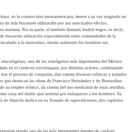
uhqui
, en la cosmovisón mesoamericana, tienen a su vez asignado un
sa
de más frecuente utilización por sus suavizados efectos,
ura mariana. Por su parte, el también llamado
badoh
negro, es decir,
 de frecuente utilización especialmente entre comunidades de la
 vinculado a lo masculino, siendo asimismo los hombres sus
as alucinógenas, uno de los enteógenos más importantes del México
ulado en el contexto novohispano por distintos actores, continuando
 tras el proceso de conquista, dan cuenta diversas crónicas y tratados
los que destacan las obras de Francisco Hernández y de Bernardino
e su empleo místico, da cuenta del uso medicinal de estas semillas,
como cosa del diablo que termina por enloquecer a los hombres. Ya
íz de Alarcón dedica en su
Tratado de supersticiones
, dos capítulos
ersonaje resulta una de las más importantes fuentes de carácter