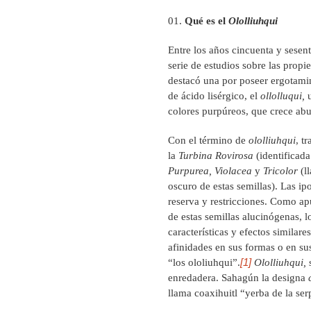
Qué es el
Ololliuhqui
Entre los años cincuenta y sesen
serie de estudios sobre las propi
destacó una por poseer ergotamina
de ácido lisérgico, el
ollolluqui,
u
colores purpúreos, que crece ab
Con el término de
ololliuhqui
, t
la
Turbina Rovirosa
(identificada
Purpurea, Violacea
y
Tricolor
(l
oscuro de estas semillas). Las i
reserva y restricciones. Como a
de estas semillas alucinógenas, 
características y efectos similar
afinidades en sus formas o en sus
[1]
“los ololiuhqui”.
Ololliuhqui,
s
enredadera. Sahagún la designa
llama coaxihuitl “yerba de la ser