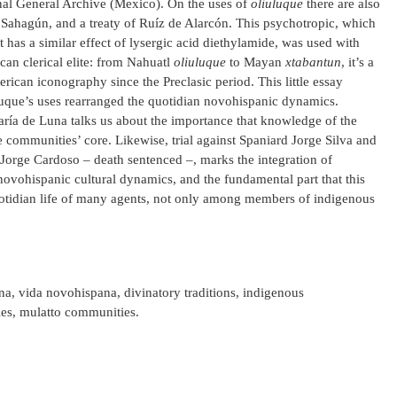
ional General Archive (Mexico). On the uses of
oliuluque
there are also
ahagún, and a treaty of Ruíz de Alarcón. This psychotropic, which
at has a similar effect of lysergic acid diethylamide, was used with
an clerical elite: from Nahuatl
oliuluque
to Mayan
xtabantun
, it’s a
rican iconography since the Preclasic period. This little essay
luque’s uses rearranged the quotidian novohispanic dynamics.
ría de Luna talks us about the importance that knowledge of the
e communities’ core. Likewise, trial against Spaniard Jorge Silva and
Jorge Cardoso – death sentenced –, marks the integration of
n novohispanic cultural dynamics, and the fundamental part that this
otidian life of many agents, not only among members of indigenous
na, vida novohispana, divinatory traditions, indigenous
es, mulatto communities.