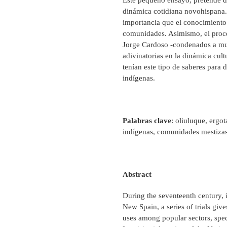
Este pequeño ensayo, pretende da
dinámica cotidiana novohispana. 
importancia que el conocimiento
comunidades. Asimismo, el proce
Jorge Cardoso -condenados a muer
adivinatorias en la dinámica cul
tenían este tipo de saberes para
indígenas.
Palabras clave
: oliuluque, ergo
indígenas, comunidades mestiza
Abstract
During the seventeenth century, i
New Spain, a series of trials giv
uses among popular sectors, speci