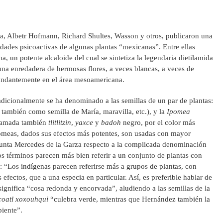
ta, Albetr Hofmann, Richard Shultes, Wasson y otros, publicaron una
edades psicoactivas de algunas plantas “mexicanas”. Entre ellas
, un potente alcaloide del cual se sintetiza la legendaria dietilamida
na enredadera de hermosas flores, a veces blancas, a veces de
undantemente en el área mesoamericana.
radicionalmente se ha denominado a las semillas de un par de plantas:
 también como semilla de María, maravilla, etc.), y la
Ipomea
lamada también
tlitlitzin
,
yaxce
y
badoh
negro, por el color más
pomeas, dados sus efectos más potentes, son usadas con mayor
punta Mercedes de la Garza respecto a la complicada denominación
los términos parecen más bien referir a un conjunto de plantas con
es: “Los indígenas parecen referirse más a grupos de plantas, con
 efectos, que a una especia en particular. Así, es preferible hablar de
ignifica “cosa redonda y encorvada”, aludiendo a las semillas de la
coatl xoxouhqui
“culebra verde, mientras que Hernández también la
piente”.