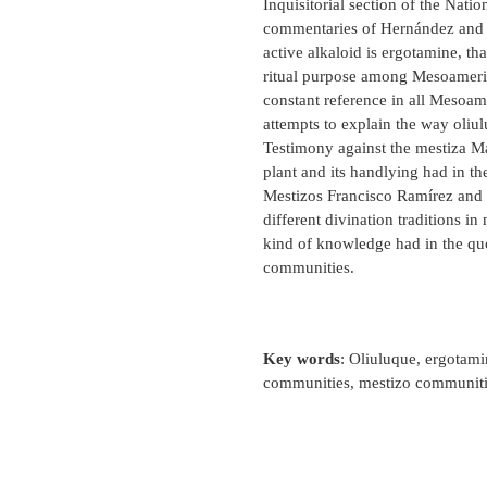
Inquisitorial section of the Nat
commentaries of Hernández and S
active alkaloid is ergotamine, th
ritual purpose among Mesoameric
constant reference in all Mesoame
attempts to explain the way oliu
Testimony against the mestiza Ma
plant and its handlying had in th
Mestizos Francisco Ramírez and 
different divination traditions i
kind of knowledge had in the qu
communities.
Key words
: Oliuluque, ergotami
communities, mestizo communiti