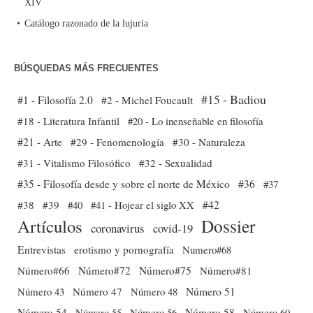
XIV
Catálogo razonado de la lujuria
BÚSQUEDAS MÁS FRECUENTES
#15 - Badiou
#1 - Filosofía 2.0
#2 - Michel Foucault
#18 - Literatura Infantil
#20 - Lo inenseñable en filosofía
#21 - Arte
#29 - Fenomenología
#30 - Naturaleza
#31 - Vitalismo Filosófico
#32 - Sexualidad
#35 - Filosofía desde y sobre el norte de México
#36
#37
#38
#39
#40
#41 - Hojear el siglo XX
#42
Dossier
Artículos
coronavirus
covid-19
Entrevistas
erotismo y pornografía
Numero#68
Número#66
Número#72
Número#75
Número#81
Número 51
Número 43
Número 47
Número 48
Número 54
Número 56
Número 58
Número 60
Número 55