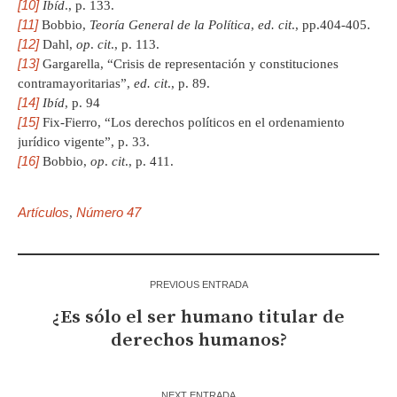
[10]
Ibíd
., p. 133.
[11]
Bobbio,
Teoría General de la Política
,
ed. cit
., pp.404-405.
[12]
Dahl,
op
.
cit
., p. 113.
[13]
Gargarella, “Crisis de representación y constituciones
contramayoritarias”,
ed. cit
., p. 89.
[14]
Ibíd
, p. 94
[15]
Fix-Fierro, “Los derechos políticos en el ordenamiento
jurídico vigente”, p. 33.
[16]
Bobbio,
op
.
cit
., p. 411.
Artículos
Número 47
,
PREVIOUS ENTRADA
¿Es sólo el ser humano titular de
derechos humanos?
NEXT ENTRADA