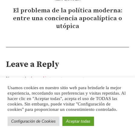
El problema de la política moderna:
entre una conciencia apocalíptica o
utópica
Leave a Reply
logged in
You must be
to post a comment.
Usamos cookies en nuestro sitio web para brindarle la mejor
experiencia, recordando sus preferencias y visitas repetidas. Al
hacer clic en "Aceptar todas", acepta el uso de TODAS las
cookies. Sin embargo, puede visitar "Configuración de
FOUCAULT LATINOAMERICA
cookies" para proporcionar un consentimiento controlado.
Configuración de Cookies
Aceptar todas