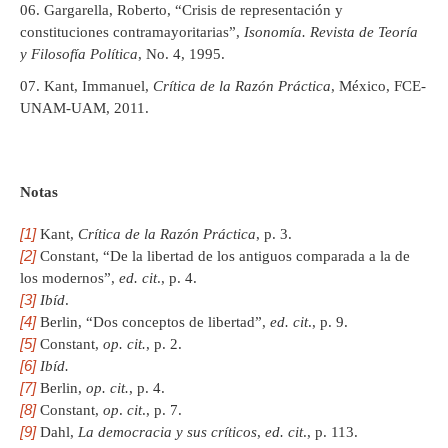
Gargarella, Roberto, “Crisis de representación y
constituciones contramayoritarias”,
Isonomía. Revista de Teoría
y Filosofía Política
, No. 4, 1995.
Kant, Immanuel,
Crítica de la Razón Práctica
, México, FCE-
UNAM-UAM, 2011.
Notas
[1]
Kant,
Crítica de la Razón Práctica
, p. 3.
[2]
Constant, “De la libertad de los antiguos comparada a la de
los modernos”,
ed. cit
., p. 4.
[3]
Ibíd
.
[4]
Berlin, “Dos conceptos de libertad”,
ed. cit
., p. 9.
[5]
Constant,
op. cit.
, p. 2.
[6]
Ibíd.
[7]
Berlin,
op. cit.
, p. 4.
[8]
Constant,
op
.
cit
., p. 7.
[9]
Dahl,
La democracia y sus críticos
,
ed. cit
., p. 113.