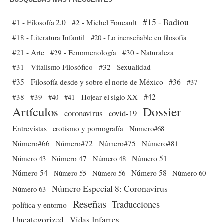
#15 - Badiou
#1 - Filosofía 2.0
#2 - Michel Foucault
#18 - Literatura Infantil
#20 - Lo inenseñable en filosofía
#21 - Arte
#29 - Fenomenología
#30 - Naturaleza
#31 - Vitalismo Filosófico
#32 - Sexualidad
#35 - Filosofía desde y sobre el norte de México
#36
#37
#38
#39
#40
#41 - Hojear el siglo XX
#42
Dossier
Artículos
coronavirus
covid-19
Entrevistas
erotismo y pornografía
Numero#68
Número#66
Número#72
Número#75
Número#81
Número 51
Número 43
Número 47
Número 48
Número 54
Número 56
Número 58
Número 60
Número 55
Número Especial 8: Coronavirus
Número 63
Reseñas
Traducciones
política y entorno
Uncategorized
Vidas Infames