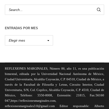
ENTRADAS POR MES
REFLEXIONES MARGINALES, Número 86, año 11, es una publicación
bimestral, editada por la Universidad Nacional Autónoma de México,
Ciudad Universitaria, Alcaldía Coyoacán, C.P. 04510, Ciudad de México, a
través de la Facultad de Filosofía y Letras, Circuito Interior, Ciudad
Universitaria, S/N, Col. Copilco, Alcaldía Coyoacán, C.P. 4510, Ciudad de
México, Teléfono: 5550-8008, Extensión: 21815, Fax:56160
047,https://reflexionesmarginales.com,
reflexionesmarginales3.0@gmail.com Editor responsable: Alberto