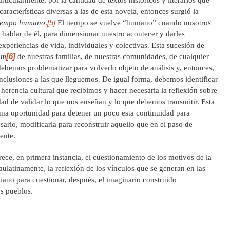
articularmente, por la cantidad de textos históricos y literarios que
racterísticas diversas a las de esta novela, entonces surgió la
[5]
iempo humano
.
El tiempo se vuelve “humano” cuando nosotros
 hablar de él, para dimensionar nuestro acontecer y darles
experiencias de vida, individuales y colectivas. Esta sucesión de
[6]
um
de nuestras familias, de nuestras comunidades, de cualquier
ebemos problematizar para volverlo objeto de análisis y, entonces,
nclusiones a las que lleguemos. De igual forma, debemos identificar
 herencia cultural que recibimos y hacer necesaria la reflexión sobre
dad de validar lo que nos enseñan y lo que debemos transmitir. Esta
una oportunidad para detener un poco esta continuidad para
ecesario, modificarla para reconstruir aquello que en el paso de
ente.
ece, en primera instancia, el cuestionamiento de los motivos de la
paulatinamente, la reflexión de los vínculos que se generan en las
iano para cuestionar, después, el imaginario construido
s pueblos.