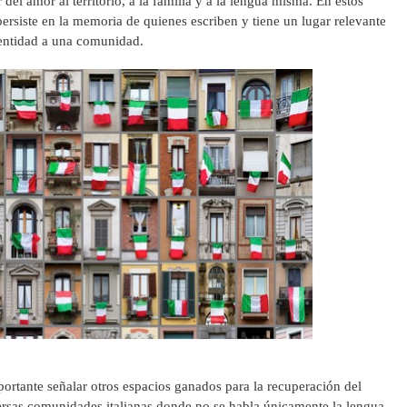
r del amor al territorio, a la familia y a la lengua misma. En estos
persiste en la memoria de quienes escriben y tiene un lugar relevante
dentidad a una comunidad.
portante señalar otros espacios ganados para la recuperación del
versas comunidades italianas donde no se habla únicamente la lengua