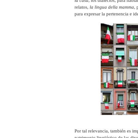
la casa
, los dialectos, para habla
relatos,
la lingua
della mamma
, 
para expresar la pertenencia e i
Por tal relevancia, también es im
patrimonio lingüístico de las di