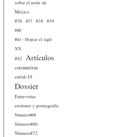
sobre el norte de
México
#36
#37
#38
#39
#40
#41 - Hojear el siglo
XX
Artículos
#42
coronavirus
covid-19
Dossier
Entrevistas
erotismo y pornografía
Numero#68
Número#66
Número#72