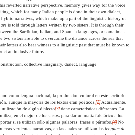
is reverted narrative perspective, memory gives way for the voice
riting, which for many Italian people is done in their own dialect,
y hybrid narratives, which make up a part of the linguistic history of
mare
is told through letters written by two sisters. It is through their
between the Sardinian, Italian, and Spanish languages, or sometimes
se two sisters are able to overcome the distance across the sea that
eir letters also bear witness to a linguistic past that must be known to
uct an inclusive future.
onstruction, collective imaginary, dialect, language.
liano como lengua nacional, la producción cultural en este territorio
[2]
ión, aunque la mayoría de los textos eran poéticos.
Actualmente,
[3]
a utilización de algún dialecto
tiene características diferentes. La
utiliza, en el mejor de los casos, para dar un matiz folclórico a los
[4]
mportar si se utilizan sólo algunas palabras, frases o párrafos.
No
uevas vertientes narrativas, en las cuales se utilizan las
lenguas de