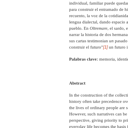
individual, familiar puede queda
para construir el entramado de 
recuento, la voz de la cotidianid
lengua dialectal, dando espacio a 
pueblo. En
Oltremare
, el sardo, 
narrar la historia de dos hermanas
sus cartas testimonian
un
pasado 
[1]
construir el futuro”
un futuro i
Palabras clave:
memoria, identid
Abstract
In the construction of the collec
history often take precedence over
the lives of ordinary people are 
However, such narratives can be 
perspective, giving priority to p
everyday life becomes the basis f