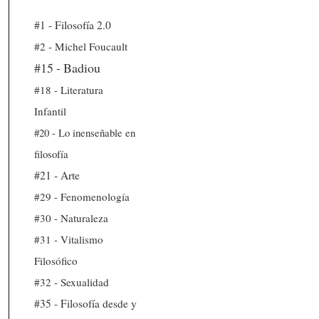
#1 - Filosofía 2.0
#2 - Michel Foucault
#15 - Badiou
#18 - Literatura
Infantil
#20 - Lo inenseñable en
filosofía
#21 - Arte
#29 - Fenomenología
#30 - Naturaleza
#31 - Vitalismo
Filosófico
#32 - Sexualidad
#35 - Filosofía desde y