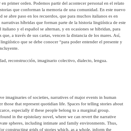
r en primer orden. Podemos partir del acontecer personal en el relato
historias que conforman la memoria de una comunidad. En este nuevo
ad se abre paso en los recuerdos, que para muchos italianos es en
narrativas híbridas que forman parte de la historia lingüística de este
el italiano y el español se alternan, y en ocasiones se hibridan, para
 que, a través de sus cartas, vencen la distancia de los mares. Así,
lingüístico que se debe conocer “para poder entender el presente y
ncluyente.
ad, reconstrucción, imaginario colectivo, dialecto, lengua.
tive imaginaries of societies, narratives of major events in human
 those that represent quotidian life. Spaces for telling stories about
scarce, especially if these people belong to a marginal group.
found in the epistolary novel, where we can revert the narrative
rivate spheres, including intimate and family environments. Thus,
or constructing grids of stories which, as a whole, inform the