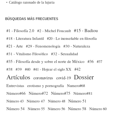
Catálogo razonado de la lujuria
BÚSQUEDAS MÁS FRECUENTES
#15 - Badiou
#1 - Filosofía 2.0
#2 - Michel Foucault
#18 - Literatura Infantil
#20 - Lo inenseñable en filosofía
#21 - Arte
#29 - Fenomenología
#30 - Naturaleza
#31 - Vitalismo Filosófico
#32 - Sexualidad
#35 - Filosofía desde y sobre el norte de México
#36
#37
#38
#39
#40
#41 - Hojear el siglo XX
#42
Dossier
Artículos
coronavirus
covid-19
Entrevistas
erotismo y pornografía
Numero#68
Número#66
Número#72
Número#75
Número#81
Número 51
Número 43
Número 47
Número 48
Número 54
Número 56
Número 58
Número 60
Número 55