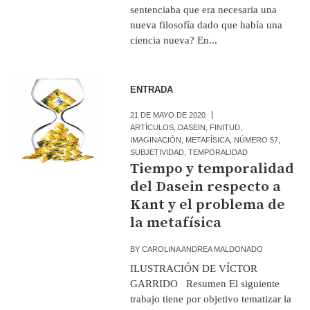
sentenciaba que era necesaria una
nueva filosofía dado que había una
ciencia nueva? En...
ENTRADA
21 DE MAYO DE 2020
ARTÍCULOS
,
DASEIN
,
FINITUD
,
IMAGINACIÓN
,
METAFÍSICA
,
NÚMERO 57
,
SUBJETIVIDAD
,
TEMPORALIDAD
Tiempo y temporalidad
del Dasein respecto a
Kant y el problema de
la metafísica
BY
CAROLINA ANDREA MALDONADO
ILUSTRACIÓN DE VÍCTOR
GARRIDO Resumen El siguiente
trabajo tiene por objetivo tematizar la