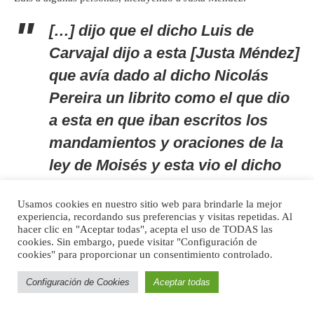
[…] dijo que el dicho Luis de
Carvajal dijo a esta [Justa Méndez]
que avía dado al dicho Nicolás
Pereira un librito como el que dio
a esta en que iban escritos los
mandamientos y oraciones de la
ley de Moisés y esta vio el dicho
libro al dicho Nicolás Pereira
Usamos cookies en nuestro sitio web para brindarle la mejor
porque el dicho Nicolás Pereira se
experiencia, recordando sus preferencias y visitas repetidas. Al
lo enseño a esta diciéndole como
hacer clic en "Aceptar todas", acepta el uso de TODAS las
cookies. Sin embargo, puede visitar "Configuración de
se lo avía dado el dicho Luis de
cookies" para proporcionar un consentimiento controlado.
Carvajal y esta le respondió que
Configuración de Cookies
Aceptar todas
tenía otro como el que también le