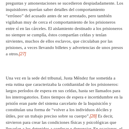
preguntas y amonestaciones se sucedieron despiadadamente. Los
inquisidores querían saber detalles del comportamiento
“erróneo” del acusado antes de ser arrestado, pero también
vigilaban muy de cerca el comportamiento de los prisioneros
entre sí en las cárceles. El aislamiento destinado a los prisioneros
no siempre se cumplía, éstos compartían celdas y tenían
sirvientes, muchos de ellos esclavos, que circulaban por las
prisiones, a veces llevando billetes y advertencias de unos presos
[27]
a otros.
Una vez en la sede del tribunal, Justa Méndez fue sometida a
esta rutina que caracterizaba la cotidianidad de los prisioneros:
largos períodos de espera en sus celdas, hasta ser llamados para
los interrogatorios. Estos tiempos de espera e incertidumbre en la
prisión eran parte del sistema carcelario de la Inquisición y
constituían una forma de “volver a los individuos dóciles y
[28]
útiles, por un trabajo preciso sobre su cuerpo”.
Es decir,
sirvieron para crear las condiciones físicas y psicológicas que
llevarían a los detenidos a confesar o denunciar. En ocasiones, el