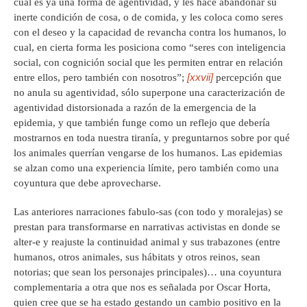
cual es ya una forma de agentividad, y les hace abandonar su
inerte condición de cosa, o de comida, y les coloca como seres
con el deseo y la capacidad de revancha contra los humanos, lo
cual, en cierta forma les posiciona como “seres con inteligencia
social, con cognición social que les permiten entrar en relación
[xxvii]
entre ellos, pero también con nosotros”;
percepción que
no anula su agentividad, sólo superpone una caracterización de
agentividad distorsionada a razón de la emergencia de la
epidemia, y que también funge como un reflejo que debería
mostrarnos en toda nuestra tiranía, y preguntarnos sobre por qué
los animales querrían vengarse de los humanos. Las epidemias
se alzan como una experiencia límite, pero también como una
coyuntura que debe aprovecharse.
Las anteriores narraciones fabulo-sas (con todo y moralejas) se
prestan para transformarse en narrativas activistas en donde se
alter-e y reajuste la continuidad animal y sus trabazones (entre
humanos, otros animales, sus hábitats y otros reinos, sean
notorias; que sean los personajes principales)… una coyuntura
complementaria a otra que nos es señalada por Oscar Horta,
quien cree que se ha estado gestando un cambio positivo en la