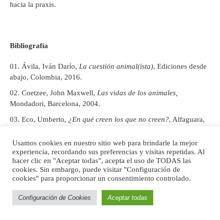
hacia la praxis.
Bibliografía
Ávila, Iván Darío,
La cuestión animal(ista)
, Ediciones desde
abajo, Colombia, 2016.
Coetzee, John Maxwell,
Las vidas de los animales,
Mondadori, Barcelona, 2004.
Eco, Umberto,
¿En qué creen los que no creen?
, Alfaguara,
México, 1997.
Usamos cookies en nuestro sitio web para brindarle la mejor
Ética Animal, “¿Por qué la visión idílica de los animales en la
experiencia, recordando sus preferencias y visitas repetidas. Al
naturaleza está equivocada?”, en Blog,
Ética Animal
, junio,
hacer clic en "Aceptar todas", acepta el uso de TODAS las
https://www.animal-ethics.org/vision-idilica-animales-
2017.
cookies. Sin embargo, puede visitar "Configuración de
naturaleza-equivocada/
cookies" para proporcionar un consentimiento controlado.
Consultado el 20 junio del 2020.
Haraway, Donna, “Antropoceno, capitaloceno,
Configuración de Cookies
Aceptar todas
plantacionoceno, chthuluceno: generando relaciones de
parentesco”, trad. de Alexandra Navarro y María Marta