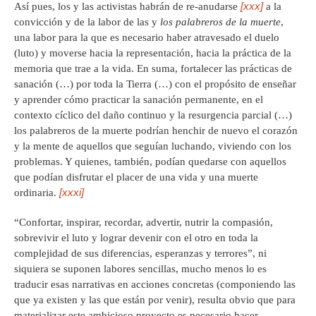
[xxx]
Así pues, los y las activistas habrán de re-anudarse
a la
convicción y de la labor de las y
los palabreros de la muerte
,
una labor para la que es necesario haber atravesado el duelo
(luto) y moverse hacia la representación, hacia la práctica de la
memoria que trae a la vida. En suma, fortalecer las prácticas de
sanación (…) por toda la Tierra (…) con el propósito de enseñar
y aprender cómo practicar la sanación permanente, en el
contexto cíclico del daño continuo y la resurgencia parcial (…)
los palabreros de la muerte podrían henchir de nuevo el corazón
y la mente de aquellos que seguían luchando, viviendo con los
problemas. Y quienes, también, podían quedarse con aquellos
que podían disfrutar el placer de una vida y una muerte
[xxxi]
ordinaria.
“Confortar, inspirar, recordar, advertir, nutrir la compasión,
sobrevivir el luto y lograr devenir con el otro en toda la
complejidad de sus diferencias, esperanzas y terrores”, ni
siquiera se suponen labores sencillas, mucho menos lo es
traducir esas narrativas en acciones concretas (componiendo las
que ya existen y las que están por venir), resulta obvio que para
materializar este ambicioso proyecto es necesario hacer