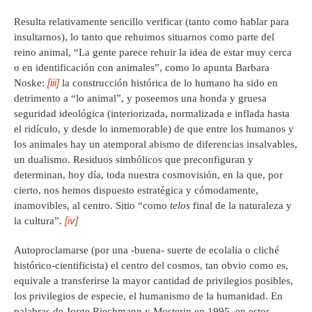
Resulta relativamente sencillo verificar (tanto como hablar para
insultarnos), lo tanto que rehuimos situarnos como parte del
reino animal, “La gente parece rehuir la idea de estar muy cerca
o en identificación con animales”, como lo apunta Barbara
[iii]
Noske:
la construcción histórica de lo humano ha sido en
detrimento a “lo animal”, y poseemos una honda y gruesa
seguridad ideológica (interiorizada, normalizada e inflada hasta
el ridículo, y desde lo inmemorable) de que entre los humanos y
los animales hay un atemporal abismo de diferencias insalvables,
un dualismo. Residuos simbólicos que preconfiguran y
determinan, hoy día, toda nuestra cosmovisión, en la que, por
cierto, nos hemos dispuesto estratégica y cómodamente,
inamovibles, al centro. Sitio “como
telos
final de la naturaleza y
[iv]
la cultura”.
Autoproclamarse (por una -buena- suerte de ecolalia o cliché
histórico-cientificista) el centro del cosmos, tan obvio como es,
equivale a transferirse la mayor cantidad de privilegios posibles,
los privilegios de especie, el humanismo de la humanidad. En
palabras de Jorge Riechmann y Mosterin en 1995, en estos