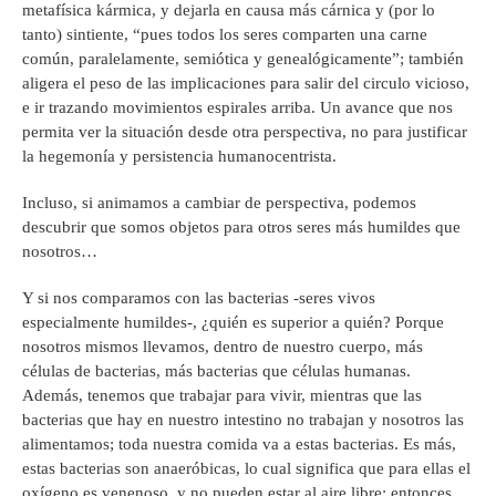
metafísica kármica, y dejarla en causa más cárnica y (por lo
tanto) sintiente, “pues todos los seres comparten una carne
común, paralelamente, semiótica y genealógicamente”; también
aligera el peso de las implicaciones para salir del circulo vicioso,
e ir trazando movimientos espirales arriba. Un avance que nos
permita ver la situación desde otra perspectiva, no para justificar
la hegemonía y persistencia humanocentrista.
Incluso, si animamos a cambiar de perspectiva, podemos
descubrir que somos objetos para otros seres más humildes que
nosotros…
Y si nos comparamos con las bacterias -seres vivos
especialmente humildes-, ¿quién es superior a quién? Porque
nosotros mismos llevamos, dentro de nuestro cuerpo, más
células de bacterias, más bacterias que células humanas.
Además, tenemos que trabajar para vivir, mientras que las
bacterias que hay en nuestro intestino no trabajan y nosotros las
alimentamos; toda nuestra comida va a estas bacterias. Es más,
estas bacterias son anaeróbicas, lo cual significa que para ellas el
oxígeno es venenoso, y no pueden estar al aire libre; entonces