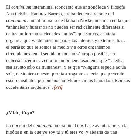
El
continuum
interanimal (concepto que antropóloga y filósofa
Ana Cristina Ramírez Barreto, probablemente retome del
continnum
animal-humano de Barbara Noske, una idea en la que
“animales y humanos no pueden ser radicalmente diferentes si
de hecho forman sociedades juntos”) que somos, asíntota
orgánica que va de nuestros parásitos internos y externos, hasta
el parásito que le somos al medio y a otros organismos
circundantes -en el sentido menos misántropo posible, no
debería hacernos aventurar tan pretenciosamente que “la ética
sea asunto sólo de humanos”. Y es que “Ninguna especie actúa
sola, ni siquiera nuestra propia arrogante especie que pretende
estar constituida por buenos individuos en los llamados discursos
[xvi]
occidentales modernos”.
¿Mi-tu, tú-yo?
La noción del
continuum
interanimal nos hace aventurarnos a la
hipótesis en la que yo soy tú y tú eres yo, y alejarla de una