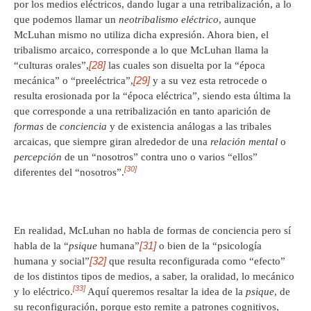
por los medios eléctricos, dando lugar a una retribalización, a lo
que podemos llamar un
neotribalismo eléctrico
, aunque
McLuhan mismo no utiliza dicha expresión. Ahora bien, el
tribalismo arcaico, corresponde a lo que McLuhan llama la
[28]
“culturas orales”,
las cuales son disuelta por la “época
[29]
mecánica” o “preeléctrica”,
y a su vez esta retrocede o
resulta erosionada por la “época eléctrica”, siendo esta última la
que corresponde a una retribalización en tanto aparición de
formas
de
conciencia
y de existencia análogas a las tribales
arcaicas, que siempre giran alrededor de una
relación mental
o
percepción
de un “nosotros” contra uno o varios “ellos”
[30]
diferentes del “nosotros”.
En realidad, McLuhan no habla de formas de conciencia pero sí
[31]
habla de la “
psique
humana”
o bien de la “psicología
[32]
humana y social”
que resulta reconfigurada como “efecto”
de los distintos tipos de medios, a saber, la oralidad, lo mecánico
[33]
y lo eléctrico.
Aquí queremos resaltar la idea de la
psique
, de
su reconfiguración, porque esto remite a patrones cognitivos,