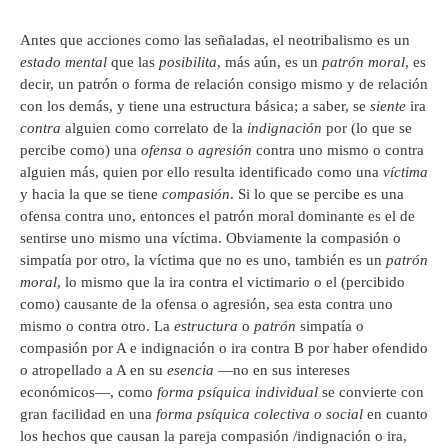
Antes que acciones como las señaladas, el neotribalismo es un
estado mental
que las
posibilita
, más aún, es un
patrón moral
, es
decir, un patrón o forma de relación consigo mismo y de relación
con los demás, y tiene una estructura básica; a saber, se
siente
ira
contra
alguien como correlato de la
indignación
por (lo que se
percibe como) una
ofensa
o
agresión
contra uno mismo o contra
alguien más, quien por ello resulta identificado como una
víctima
y hacia la que se tiene
compasión
. Si lo que se percibe es una
ofensa contra uno, entonces el patrón moral dominante es el de
sentirse uno mismo una víctima. Obviamente la compasión o
simpatía por otro, la víctima que no es uno, también es un
patrón
moral
, lo mismo que la ira contra el victimario o el (percibido
como) causante de la ofensa o agresión, sea esta contra uno
mismo o contra otro. La
estructura
o
patrón
simpatía o
compasión por A e indignación o ira contra B por haber ofendido
o atropellado a A en su
esencia
―no en sus intereses
económicos―, como
forma psíquica individual
se convierte con
gran facilidad en una
forma psíquica colectiva o social
en cuanto
los hechos que causan la pareja compasión /indignación o ira,