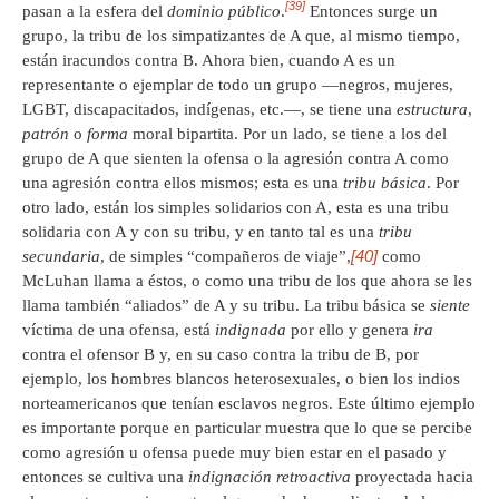
[39]
pasan a la esfera del
dominio público
.
Entonces surge un
grupo, la tribu de los simpatizantes de A que, al mismo tiempo,
están iracundos contra B. Ahora bien, cuando A es un
representante o ejemplar de todo un grupo ―negros, mujeres,
LGBT, discapacitados, indígenas, etc.―, se tiene una
estructura
,
patrón
o
forma
moral bipartita. Por un lado, se tiene a los del
grupo de A que sienten la ofensa o la agresión contra A como
una agresión contra ellos mismos; esta es una
tribu básica
. Por
otro lado, están los simples solidarios con A, esta es una tribu
solidaria con A y con su tribu, y en tanto tal es una
tribu
[40]
secundaria
, de simples “compañeros de viaje”,
como
McLuhan llama a éstos, o como una tribu de los que ahora se les
llama también “aliados” de A y su tribu. La tribu básica se
siente
víctima de una ofensa, está
indignada
por ello y genera
ira
contra el ofensor B y, en su caso contra la tribu de B, por
ejemplo, los hombres blancos heterosexuales, o bien los indios
norteamericanos que tenían esclavos negros. Este último ejemplo
es importante porque en particular muestra que lo que se percibe
como agresión u ofensa puede muy bien estar en el pasado y
entonces se cultiva una
indignación retroactiva
proyectada hacia