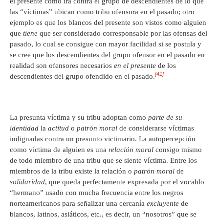
el presente como ira contra el grupo de descendientes de lo que
las “víctimas” ubican como tribu ofensora en el pasado; otro
ejemplo es que los blancos del presente son vistos como alguien
que
tiene
que ser considerado corresponsable por las ofensas del
pasado, lo cual se consigue con mayor facilidad si se postula y
se cree que los descendientes del grupo ofensor en el pasado en
realidad son ofensores necesarios
en el presente
de los
[41]
descendientes del grupo ofendido en el pasado.
La presunta víctima y su tribu adoptan como
parte de su
identidad
la
actitud
o
patrón moral
de considerarse víctimas
indignadas contra un presunto victimario. La autopercepción
como víctima de alguien es una
relación moral
consigo mismo
de todo miembro de una tribu que se siente víctima. Entre los
miembros de la tribu existe la relación o
patrón moral
de
solidaridad
, que queda perfectamente expresada por el vocablo
“hermano” usado con mucha frecuencia entre los negros
norteamericanos para señalizar una cercanía
excluyente
de
blancos, latinos, asiáticos, etc., es decir, un “nosotros” que se