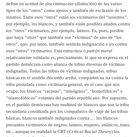
define en
actitud
de
discriminación
(distinción) de los varios
tipos de los “otros” como ajenos y también de
exclusión
de los
mismos. Entre esos “otros” están los victimarios del “nosotros”,
por ejemplo, los blancos, y también están posibles aliados contra
los “otros” victimarios, por ejemplo, latinos. Es, pues, posible
que haya “otros” que también son “víctimas” de uno de “los
otros”, que, por tanto, también sentirán indignación e ira contra
esos “otros” victimarios. Esta estructura o
patrón moral
relativamente solidario es, precisamente, lo que se expresa en el
partido demócrata como alianza de tribus diversas de víctimas
indignadas. Todas las tribus de víctimas indignadas, tribus
básicas en el sentido discutido arriba, comparten su ira contra la
tribu postulada como victimaria general, en el caso que nos
ocupa, los blancos “racistas”, “misóginos”, “homofóbicos” e
“islamofóbicos” votantes del partido republicano. Por supuesto,
en el partido demócrata hay multitud de blancos que son la tribu
secundaria constituida por los compañeros de viaje de las tribus
básicas, blancos también
indignados
contra … los blancos
presuntos victimarios de negros, latinos, mujeres, asiáticos, trans,
etc., aunque en realidad la CRT (
Critical Racial Theory
) los