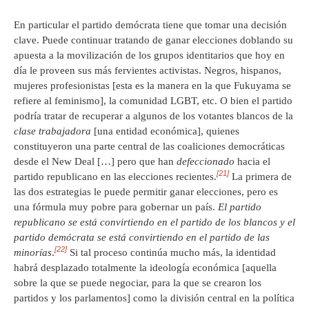
En particular el partido demócrata tiene que tomar una decisión
clave. Puede continuar tratando de ganar elecciones doblando su
apuesta a la movilización de los grupos identitarios que hoy en
día le proveen sus más fervientes activistas. Negros, hispanos,
mujeres profesionistas [esta es la manera en la que Fukuyama se
refiere al feminismo], la comunidad LGBT, etc. O bien el partido
podría tratar de recuperar a algunos de los votantes blancos de la
clase trabajadora
[una entidad económica], quienes
constituyeron una parte central de las coaliciones democráticas
desde el New Deal […] pero que han
defeccionado
hacia el
[21]
partido republicano en las elecciones recientes.
La primera de
las dos estrategias le puede permitir ganar elecciones, pero es
una fórmula muy pobre para gobernar un país.
El partido
republicano se está convirtiendo en el partido de los blancos y el
partido demócrata se está convirtiendo en el partido de las
[22]
minorías
.
Si tal proceso continúa mucho más, la identidad
habrá desplazado totalmente la ideología económica [aquella
sobre la que se puede negociar, para la que se crearon los
partidos y los parlamentos] como la división central en la política