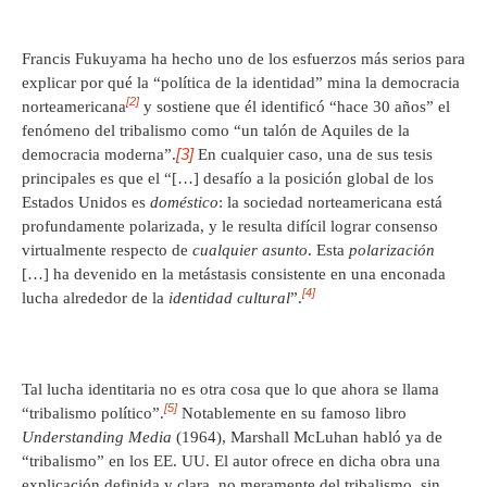
Francis Fukuyama ha hecho uno de los esfuerzos más serios para
explicar por qué la “política de la identidad” mina la democracia
[2]
norteamericana
y sostiene que él identificó “hace 30 años” el
fenómeno del tribalismo como “un talón de Aquiles de la
[3]
democracia moderna”.
En cualquier caso, una de sus tesis
principales es que el “[…] desafío a la posición global de los
Estados Unidos es
doméstico
: la sociedad norteamericana está
profundamente polarizada, y le resulta difícil lograr consenso
virtualmente respecto de
cualquier asunto
. Esta
polarización
[…] ha devenido en la metástasis consistente en una enconada
[4]
lucha alrededor de la
identidad cultural
”.
Tal lucha identitaria no es otra cosa que lo que ahora se llama
[5]
“tribalismo político”.
Notablemente en su famoso libro
Understanding Media
(1964), Marshall McLuhan habló ya de
“tribalismo” en los EE. UU. El autor ofrece en dicha obra una
explicación definida y clara, no meramente del tribalismo, sin