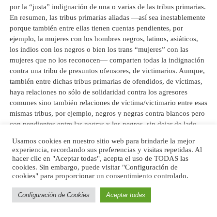
por la “justa” indignación de una o varias de las tribus primarias.
En resumen, las tribus primarias aliadas ―así sea inestablemente
porque también entre ellas tienen cuentas pendientes, por
ejemplo, la mujeres con los hombres negros, latinos, asiáticos,
los indios con los negros o bien los trans “mujeres” con las
mujeres que no los reconocen― comparten todas la indignación
contra una tribu de presuntos ofensores, de victimarios. Aunque,
también entre dichas tribus primarias de ofendidos, de víctimas,
haya relaciones no sólo de solidaridad contra los agresores
comunes sino también relaciones de víctima/victimario entre esas
mismas tribus, por ejemplo, negros y negras contra blancos pero
con pendientes entre las negras y los negros, sin dejar de lado
que en tanto mujeres, las negras y las blancas tienen pendientes
Usamos cookies en nuestro sitio web para brindarle la mejor
tanto con los negros como con los blancos. Tal, y aún mucho
experiencia, recordando sus preferencias y visitas repetidas. Al
más complejo y dividido, por las religiones, las lenguas, las
hacer clic en "Aceptar todas", acepta el uso de TODAS las
culturas y la inmigración, es el mundo de las identidades, de las
cookies. Sin embargo, puede visitar "Configuración de
cookies" para proporcionar un consentimiento controlado.
[43]
psiques
identitarias o neotribales.
Configuración de Cookies
Aceptar todas