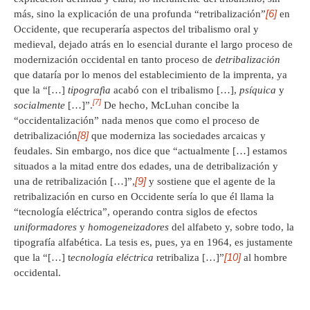
[6]
más, sino la explicación de una profunda “retribalización”
en
Occidente, que recuperaría aspectos del tribalismo oral y
medieval, dejado atrás en lo esencial durante el largo proceso de
modernización occidental en tanto proceso de
detribalización
que dataría por lo menos del establecimiento de la imprenta, ya
que la “[…]
tipografìa
acabó con el tribalismo […],
psíquica
y
[7]
socialmente
[…]”.
De hecho, McLuhan concibe la
“occidentalización” nada menos que como el proceso de
[8]
detribalización
que moderniza las sociedades arcaicas y
feudales. Sin embargo, nos dice que “actualmente […] estamos
situados a la mitad entre dos edades, una de detribalización y
[9]
una de retribalización […]”,
y sostiene que el agente de la
retribalización en curso en Occidente sería lo que él llama la
“tecnología eléctrica”, operando contra siglos de efectos
uniformadores
y
homogeneizadores
del alfabeto y, sobre todo, la
tipografía alfabética. La tesis es, pues, ya en 1964, es justamente
[10]
que la “[…] t
ecnología eléctrica
retribaliza […]”
al hombre
occidental.