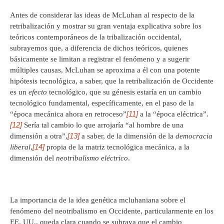
Antes de considerar las ideas de McLuhan al respecto de la
retribalización y mostrar su gran ventaja explicativa sobre los
teóricos contemporáneos de la tribalización occidental,
subrayemos que, a diferencia de dichos teóricos, quienes
básicamente se limitan a registrar el fenómeno y a sugerir
múltiples causas, McLuhan se aproxima a él con una potente
hipótesis tecnológica, a saber, que la retribalización de Occidente
es un
efecto
tecnológico, que su génesis estaría en un cambio
tecnológico fundamental, específicamente, en el paso de la
[11]
“época mecánica ahora en retroceso”
a la “época eléctrica”.
[12]
Sería tal cambio lo que arrojaría “al hombre de una
[13]
dimensión a otra”,
a saber, de la dimensión de la
democracia
[14]
liberal
,
propia de la matriz tecnológica mecánica, a la
dimensión del
neotribalismo eléctrico
.
La importancia de la idea genética mcluhaniana sobre el
fenómeno del neotribalismo en Occidente, particularmente en los
EE. UU., queda clara cuando se subraya que el cambio