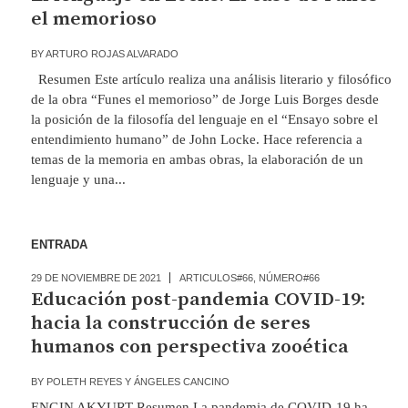
el memorioso
BY
ARTURO ROJAS ALVARADO
Resumen Este artículo realiza una análisis literario y filosófico
de la obra “Funes el memorioso” de Jorge Luis Borges desde
la posición de la filosofía del lenguaje en el “Ensayo sobre el
entendimiento humano” de John Locke. Hace referencia a
temas de la memoria en ambas obras, la elaboración de un
lenguaje y una...
ENTRADA
29 DE NOVIEMBRE DE 2021
ARTICULOS#66
,
NÚMERO#66
Educación post-pandemia COVID-19:
hacia la construcción de seres
humanos con perspectiva zooética
BY
POLETH REYES Y ÁNGELES CANCINO
ENGIN AKYURT Resumen La pandemia de COVID-19 ha