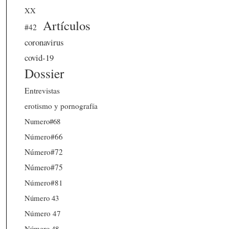
XX
Artículos
#42
coronavirus
covid-19
Dossier
Entrevistas
erotismo y pornografía
Numero#68
Número#66
Número#72
Número#75
Número#81
Número 43
Número 47
Número 48