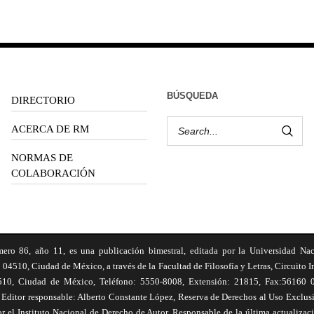
BÚSQUEDA
DIRECTORIO
ACERCA DE RM
NORMAS DE
COLABORACIÓN
6, año 11, es una publicación bimestral, editada por la Universidad Na
 04510, Ciudad de México, a través de la Facultad de Filosofía y Letras, Circuito In
510, Ciudad de México, Teléfono: 5550-8008, Extensión: 21815, Fax:56160 047
Editor responsable: Alberto Constante López, Reserva de Derechos al Uso Excl
el Instituto Nacional de Derecho de Autor. Responsable de la última actualizac