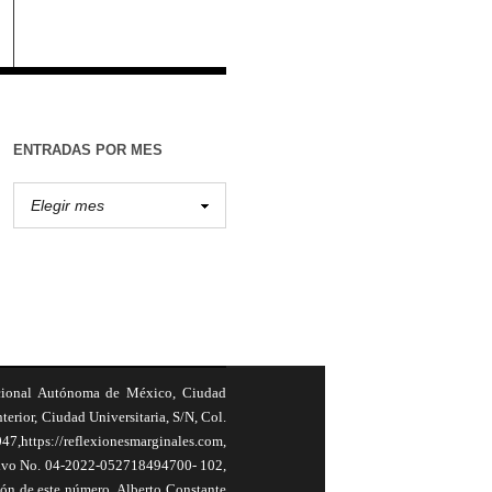
ENTRADAS POR MES
cional Autónoma de México, Ciudad
terior, Ciudad Universitaria, S/N, Col.
,https://reflexionesmarginales.com,
usivo No. 04-2022-052718494700- 102,
ión de este número, Alberto Constante