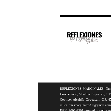
REFLEXIONES MARGINALES, Número 8
Universitaria, Alcaldía Coyoacán, C.P.
Copilco, Alcaldía Coyoacán, C.P. 4
reflexionesmarginales3.0@gmail.com 
ISSN: 2007-8501 otorgados ambos por 