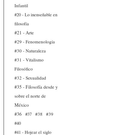
Infantil
#20 - Lo inenseñable en
filosofía
#21 - Arte
#29 - Fenomenología
#30 - Naturaleza
#31 - Vitalismo
Filosófico
#32 - Sexualidad
#35 - Filosofía desde y
sobre el norte de
México
#36
#37
#38
#39
#40
#41 - Hojear el siglo