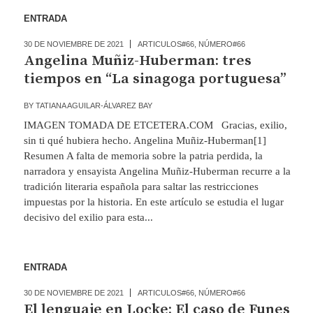
ENTRADA
30 DE NOVIEMBRE DE 2021
ARTICULOS#66
,
NÚMERO#66
Angelina Muñiz-Huberman: tres
tiempos en “La sinagoga portuguesa”
BY
TATIANA AGUILAR-ÁLVAREZ BAY
IMAGEN TOMADA DE ETCETERA.COM Gracias, exilio,
sin ti qué hubiera hecho. Angelina Muñiz-Huberman[1]
Resumen A falta de memoria sobre la patria perdida, la
narradora y ensayista Angelina Muñiz-Huberman recurre a la
tradición literaria española para saltar las restricciones
impuestas por la historia. En este artículo se estudia el lugar
decisivo del exilio para esta...
ENTRADA
30 DE NOVIEMBRE DE 2021
ARTICULOS#66
,
NÚMERO#66
El lenguaje en Locke: El caso de Funes