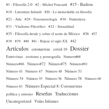
#15 - Badiou
#1 - Filosofía 2.0
#2 - Michel Foucault
#18 - Literatura Infantil
#20 - Lo inenseñable en filosofía
#21 - Arte
#29 - Fenomenología
#30 - Naturaleza
#31 - Vitalismo Filosófico
#32 - Sexualidad
#35 - Filosofía desde y sobre el norte de México
#36
#37
#38
#39
#40
#41 - Hojear el siglo XX
#42
Dossier
Artículos
coronavirus
covid-19
Entrevistas
erotismo y pornografía
Numero#68
Número#66
Número#72
Número#75
Número#81
Número 51
Número 43
Número 47
Número 48
Número 54
Número 56
Número 58
Número 60
Número 55
Número Especial 8: Coronavirus
Número 63
Reseñas
Traducciones
política y entorno
Uncategorized
Vidas Infames