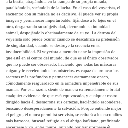
a la bestia, atrapándola en la trampa de su propia mirada,
paralizándola, sacándola de la lucha. En el caso del voyerista, el
encuentro con su mirada no es decisivo, él puede ver su propia
imagen y permanecer imperturbable, fijándose a lo lejos en el
otro, desgarrando su subjetividad, devorando su intimidad
animal, despojándolo obstinadamente de su yo. La derrota del
voyerista solo puede ocurrir cuando se descalifica su pretensión
de singularidad, cuando se destruye la creencia en su
invulnerabilidad. El voyerista a menudo tiene la impresión de
que está en el centro del mundo, de que es el único observador
que no puede ser observado, haciendo que todas las máscaras
caigan y le revelen todos los misterios, es capaz de arrancar los
secretos más profundos y permanecer eternamente opaco,
cómodamente resguardado en la armadura impenetrable de sus
manías. Por esta razón, siente de manera extremadamente brutal
cualquier evidencia de que está equivocado, y cualquier rostro
dirigido hacia él desmorona sus certezas, haciéndolo esconderse,
buscando desesperadamente la salvación. Porque entiende mejor
el peligro, él nunca permitirá ser visto, se retirará a los escondites
más barrocos, buscará refugio en el abrigo kafkiano, prefiriendo
encerrarse vivo, entre muros, optando por transformarse él