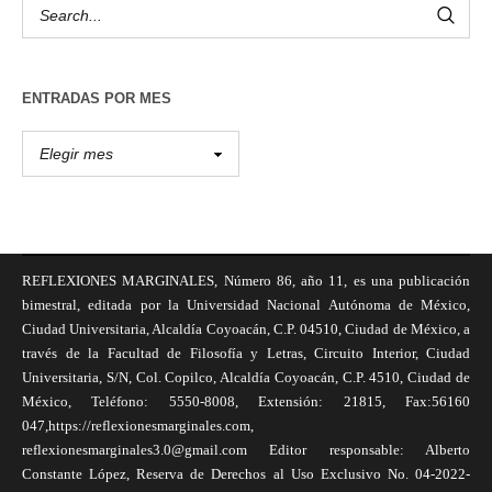
ENTRADAS POR MES
REFLEXIONES MARGINALES, Número 86, año 11, es una publicación
bimestral, editada por la Universidad Nacional Autónoma de México,
Ciudad Universitaria, Alcaldía Coyoacán, C.P. 04510, Ciudad de México, a
través de la Facultad de Filosofía y Letras, Circuito Interior, Ciudad
Universitaria, S/N, Col. Copilco, Alcaldía Coyoacán, C.P. 4510, Ciudad de
México, Teléfono: 5550-8008, Extensión: 21815, Fax:56160
047,https://reflexionesmarginales.com,
reflexionesmarginales3.0@gmail.com Editor responsable: Alberto
Constante López, Reserva de Derechos al Uso Exclusivo No. 04-2022-