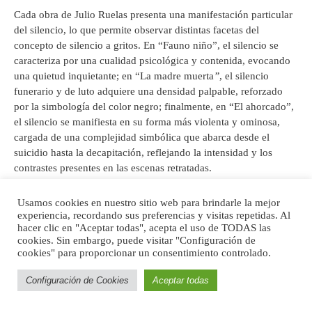
Cada obra de Julio Ruelas presenta una manifestación particular
del silencio, lo que permite observar distintas facetas del
concepto de silencio a gritos. En “Fauno niño”, el silencio se
caracteriza por una cualidad psicológica y contenida, evocando
una quietud inquietante; en “La madre muerta
”
, el silencio
funerario y de luto adquiere una densidad palpable, reforzado
por la simbología del color negro; finalmente, en “El ahorcado”,
el silencio se manifiesta en su forma más violenta y ominosa,
cargada de una complejidad simbólica que abarca desde el
suicidio hasta la decapitación, reflejando la intensidad y los
contrastes presentes en las escenas retratadas.
Lo que se aprecia a través de esta indagación, a partir de la
Usamos cookies en nuestro sitio web para brindarle la mejor
selección de obras y de su análisis en el marco del silencio a
experiencia, recordando sus preferencias y visitas repetidas. Al
hacer clic en "Aceptar todas", acepta el uso de TODAS las
gritos, es como la obra de Julio Ruelas se expande más allá de
cookies. Sin embargo, puede visitar "Configuración de
los lienzos para convertirse en una experiencia filosófica, donde
cookies" para proporcionar un consentimiento controlado.
lo visual y lo emocional se entrelazan en una manifestación casi
palpable de lo inefable de la naturaleza humana, en su faceta
Configuración de Cookies
Aceptar todas
más oscura y cruda. Este silencio trasciende las formas de su
representación tradicional para envolver al espectador en una