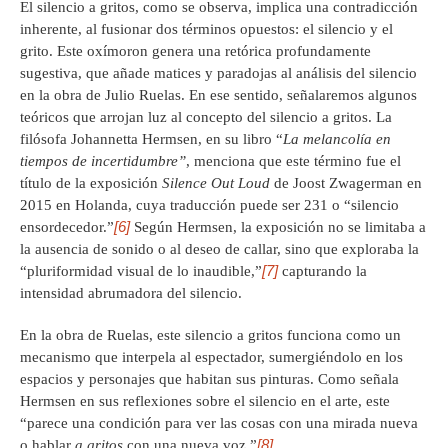
El silencio a gritos, como se observa, implica una contradicción
inherente, al fusionar dos términos opuestos: el silencio y el
grito. Este oxímoron genera una retórica profundamente
sugestiva, que añade matices y paradojas al análisis del silencio
en la obra de Julio Ruelas. En ese sentido, señalaremos algunos
teóricos que arrojan luz al concepto del silencio a gritos. La
filósofa Johannetta Hermsen, en su libro “
La melancolía en
tiempos de incertidumbre”
, menciona que este término fue el
título de la exposición
Silence Out Loud
de Joost Zwagerman en
2015 en Holanda, cuya traducción puede ser 231 o “silencio
[6]
ensordecedor.”
Según Hermsen, la exposición no se limitaba a
la ausencia de sonido o al deseo de callar, sino que exploraba la
[7]
“pluriformidad visual de lo inaudible,”
capturando la
intensidad abrumadora del silencio.
En la obra de Ruelas, este silencio a gritos funciona como un
mecanismo que interpela al espectador, sumergiéndolo en los
espacios y personajes que habitan sus pinturas. Como señala
Hermsen en sus reflexiones sobre el silencio en el arte, este
“parece una condición para ver las cosas con una mirada nueva
[8]
o hablar
a gritos
con una nueva voz.”