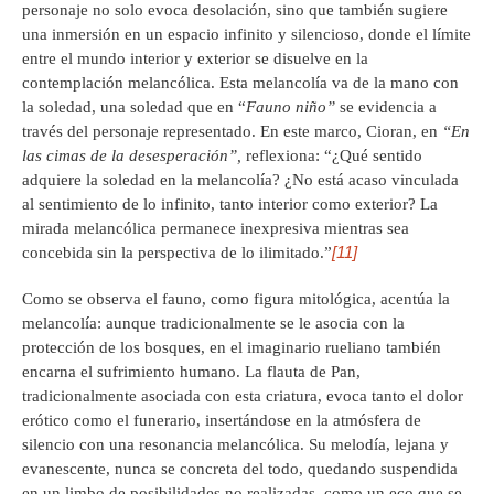
personaje no solo evoca desolación, sino que también sugiere
una inmersión en un espacio infinito y silencioso, donde el límite
entre el mundo interior y exterior se disuelve en la
contemplación melancólica. Esta melancolía va de la mano con
la soledad, una soledad que en “
Fauno niño”
se evidencia a
través del personaje representado. En este marco, Cioran, en
“En
las cimas de la desesperación”,
reflexiona: “¿Qué sentido
adquiere la soledad en la melancolía? ¿No está acaso vinculada
al sentimiento de lo infinito, tanto interior como exterior? La
mirada melancólica permanece inexpresiva mientras sea
[11]
concebida sin la perspectiva de lo ilimitado.”
Como se observa el fauno, como figura mitológica, acentúa la
melancolía: aunque tradicionalmente se le asocia con la
protección de los bosques, en el imaginario rueliano también
encarna el sufrimiento humano. La flauta de Pan,
tradicionalmente asociada con esta criatura, evoca tanto el dolor
erótico como el funerario, insertándose en la atmósfera de
silencio con una resonancia melancólica. Su melodía, lejana y
evanescente, nunca se concreta del todo, quedando suspendida
en un limbo de posibilidades no realizadas, como un eco que se