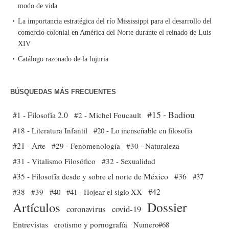
modo de vida
La importancia estratégica del río Mississippi para el desarrollo del
comercio colonial en América del Norte durante el reinado de Luis
XIV
Catálogo razonado de la lujuria
BÚSQUEDAS MÁS FRECUENTES
#15 - Badiou
#1 - Filosofía 2.0
#2 - Michel Foucault
#18 - Literatura Infantil
#20 - Lo inenseñable en filosofía
#21 - Arte
#29 - Fenomenología
#30 - Naturaleza
#31 - Vitalismo Filosófico
#32 - Sexualidad
#35 - Filosofía desde y sobre el norte de México
#36
#37
#38
#39
#40
#41 - Hojear el siglo XX
#42
Dossier
Artículos
coronavirus
covid-19
Entrevistas
erotismo y pornografía
Numero#68