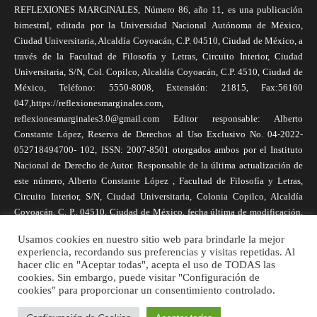
REFLEXIONES MARGINALES, Número 86, año 11, es una publicación
bimestral, editada por la Universidad Nacional Autónoma de México,
Ciudad Universitaria, Alcaldía Coyoacán, C.P. 04510, Ciudad de México, a
través de la Facultad de Filosofía y Letras, Circuito Interior, Ciudad
Universitaria, S/N, Col. Copilco, Alcaldía Coyoacán, C.P. 4510, Ciudad de
México, Teléfono: 5550-8008, Extensión: 21815, Fax:56160
047,https://reflexionesmarginales.com,
reflexionesmarginales3.0@gmail.com Editor responsable: Alberto
Constante López, Reserva de Derechos al Uso Exclusivo No. 04-2022-
052718494700- 102, ISSN: 2007-8501 otorgados ambos por el Instituto
Nacional de Derecho de Autor. Responsable de la última actualización de
este número, Alberto Constante López , Facultad de Filosofía y Letras,
Circuito Interior, S/N, Ciudad Universitaria, Colonia Copilco, Alcaldía
Coyoacán, C. P., 04510, Ciudad de México, fecha última de modificación,
1 de abril de 2025. Las opiniones expresadas por los autores no
Usamos cookies en nuestro sitio web para brindarle la mejor
necesariamente reflejan la postura de la revista, ni de Universidad Nacional
experiencia, recordando sus preferencias y visitas repetidas. Al
Autónoma de México. Los autores son responsables de los contenidos de
hacer clic en "Aceptar todas", acepta el uso de TODAS las
sus artículos. Se autoriza la reproducción total o parcial de los textos aquí
cookies. Sin embargo, puede visitar "Configuración de
cookies" para proporcionar un consentimiento controlado.
publicados siempre y cuando se cite la fuente completa y la dirección
electrónica de la publicación.