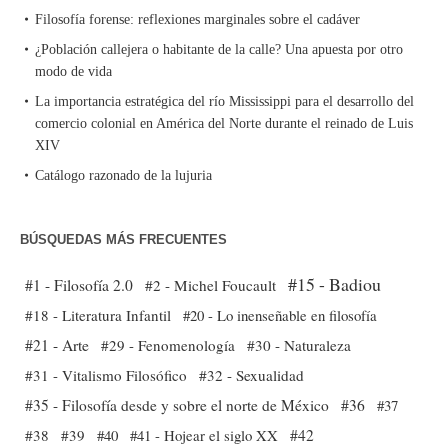
Filosofía forense: reflexiones marginales sobre el cadáver
¿Población callejera o habitante de la calle? Una apuesta por otro
modo de vida
La importancia estratégica del río Mississippi para el desarrollo del
comercio colonial en América del Norte durante el reinado de Luis
XIV
Catálogo razonado de la lujuria
BÚSQUEDAS MÁS FRECUENTES
#15 - Badiou
#1 - Filosofía 2.0
#2 - Michel Foucault
#18 - Literatura Infantil
#20 - Lo inenseñable en filosofía
#21 - Arte
#29 - Fenomenología
#30 - Naturaleza
#31 - Vitalismo Filosófico
#32 - Sexualidad
#35 - Filosofía desde y sobre el norte de México
#36
#37
#38
#39
#40
#41 - Hojear el siglo XX
#42