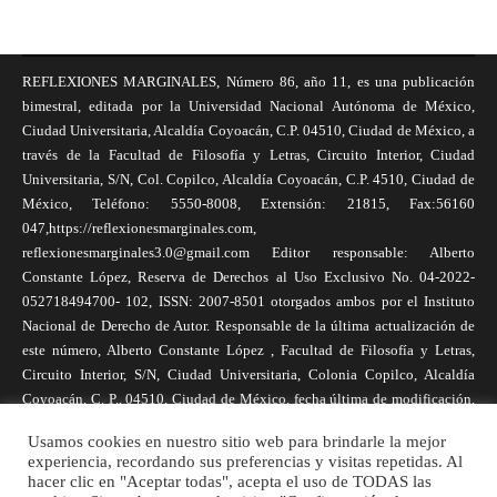
REFLEXIONES MARGINALES, Número 86, año 11, es una publicación
bimestral, editada por la Universidad Nacional Autónoma de México,
Ciudad Universitaria, Alcaldía Coyoacán, C.P. 04510, Ciudad de México, a
través de la Facultad de Filosofía y Letras, Circuito Interior, Ciudad
Universitaria, S/N, Col. Copilco, Alcaldía Coyoacán, C.P. 4510, Ciudad de
México, Teléfono: 5550-8008, Extensión: 21815, Fax:56160
047,https://reflexionesmarginales.com,
reflexionesmarginales3.0@gmail.com Editor responsable: Alberto
Constante López, Reserva de Derechos al Uso Exclusivo No. 04-2022-
052718494700- 102, ISSN: 2007-8501 otorgados ambos por el Instituto
Nacional de Derecho de Autor. Responsable de la última actualización de
este número, Alberto Constante López , Facultad de Filosofía y Letras,
Circuito Interior, S/N, Ciudad Universitaria, Colonia Copilco, Alcaldía
Coyoacán, C. P., 04510, Ciudad de México, fecha última de modificación,
1 de abril de 2025. Las opiniones expresadas por los autores no
Usamos cookies en nuestro sitio web para brindarle la mejor
necesariamente reflejan la postura de la revista, ni de Universidad Nacional
experiencia, recordando sus preferencias y visitas repetidas. Al
Autónoma de México. Los autores son responsables de los contenidos de
hacer clic en "Aceptar todas", acepta el uso de TODAS las
sus artículos. Se autoriza la reproducción total o parcial de los textos aquí