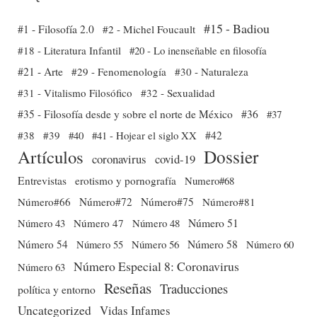
#15 - Badiou
#1 - Filosofía 2.0
#2 - Michel Foucault
#18 - Literatura Infantil
#20 - Lo inenseñable en filosofía
#21 - Arte
#29 - Fenomenología
#30 - Naturaleza
#31 - Vitalismo Filosófico
#32 - Sexualidad
#35 - Filosofía desde y sobre el norte de México
#36
#37
#38
#39
#40
#41 - Hojear el siglo XX
#42
Dossier
Artículos
coronavirus
covid-19
Entrevistas
erotismo y pornografía
Numero#68
Número#66
Número#72
Número#75
Número#81
Número 51
Número 43
Número 47
Número 48
Número 54
Número 56
Número 58
Número 60
Número 55
Número Especial 8: Coronavirus
Número 63
Reseñas
Traducciones
política y entorno
Uncategorized
Vidas Infames