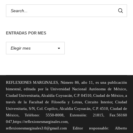
ENTRADAS POR MES
REFLEXIONES MARGINALES, Número 86, año 11, es una publicación
bimestral, editada por la Universidad Nacional Autónoma de México,
Ciudad Universitaria, Alcaldía Coyoacán, C.P. 04510, Ciudad de México, a
través de la Facultad de Filosofía y Letras, Circuito Interior, Ciudad
Universitaria, S/N, Col. Copilco, Alcaldía Coyoacán, C.P. 4510, Ciudad de
México, Teléfono: 5550-8008, Extensión: 21815, Fax:56160
047,https://reflexionesmarginales.com,
reflexionesmarginales3.0@gmail.com Editor responsable: Alberto