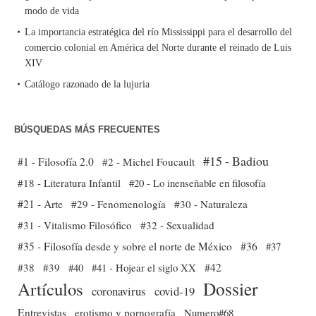
modo de vida
La importancia estratégica del río Mississippi para el desarrollo del
comercio colonial en América del Norte durante el reinado de Luis
XIV
Catálogo razonado de la lujuria
BÚSQUEDAS MÁS FRECUENTES
#15 - Badiou
#1 - Filosofía 2.0
#2 - Michel Foucault
#18 - Literatura Infantil
#20 - Lo inenseñable en filosofía
#21 - Arte
#29 - Fenomenología
#30 - Naturaleza
#31 - Vitalismo Filosófico
#32 - Sexualidad
#35 - Filosofía desde y sobre el norte de México
#36
#37
#38
#39
#40
#41 - Hojear el siglo XX
#42
Dossier
Artículos
coronavirus
covid-19
Entrevistas
erotismo y pornografía
Numero#68