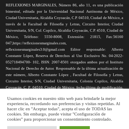
REFLEXIONES MARGINALES, Número 86, año 11, es una publicación
bimestral, editada por la Universidad Nacional Autónoma de México,
Ciudad Universitaria, Alcaldía Coyoacán, C.P. 04510, Ciudad de México, a
través de la Facultad de Filosofía y Letras, Circuito Interior, Ciudad
Universitaria, S/N, Col. Copilco, Alcaldía Coyoacán, C.P. 4510, Ciudad de
México, Teléfono: 5550-8008, Extensión: 21815, Fax:56160
047,https://reflexionesmarginales.com,
reflexionesmarginales3.0@gmail.com Editor responsable: Alberto
Constante López, Reserva de Derechos al Uso Exclusivo No. 04-2022-
052718494700- 102, ISSN: 2007-8501 otorgados ambos por el Instituto
Nacional de Derecho de Autor. Responsable de la última actualización de
este número, Alberto Constante López , Facultad de Filosofía y Letras,
Circuito Interior, S/N, Ciudad Universitaria, Colonia Copilco, Alcaldía
Coyoacán, C. P., 04510, Ciudad de México, fecha última de modificación,
1 de abril de 2025. Las opiniones expresadas por los autores no
Usamos cookies en nuestro sitio web para brindarle la mejor
necesariamente reflejan la postura de la revista, ni de Universidad Nacional
experiencia, recordando sus preferencias y visitas repetidas. Al
Autónoma de México. Los autores son responsables de los contenidos de
hacer clic en "Aceptar todas", acepta el uso de TODAS las
sus artículos. Se autoriza la reproducción total o parcial de los textos aquí
cookies. Sin embargo, puede visitar "Configuración de
cookies" para proporcionar un consentimiento controlado.
publicados siempre y cuando se cite la fuente completa y la dirección
electrónica de la publicación.