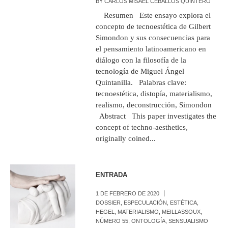
BY
CARLOS MISAEL CEBALLOS QUINTERO
Resumen Este ensayo explora el
concepto de tecnoestética de Gilbert
Simondon y sus consecuencias para
el pensamiento latinoamericano en
diálogo con la filosofía de la
tecnología de Miguel Ángel
Quintanilla. Palabras clave:
tecnoestética, distopía, materialismo,
realismo, deconstrucción, Simondon
Abstract This paper investigates the
concept of techno-aesthetics,
originally coined...
ENTRADA
1 DE FEBRERO DE 2020
DOSSIER
,
ESPECULACIÓN
,
ESTÉTICA
,
HEGEL
,
MATERIALISMO
,
MEILLASSOUX
,
NÚMERO 55
,
ONTOLOGÍA
,
SENSUALISMO