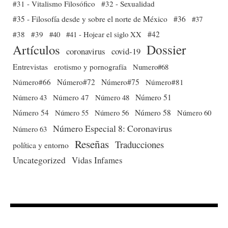
#31 - Vitalismo Filosófico
#32 - Sexualidad
#35 - Filosofía desde y sobre el norte de México
#36
#37
#38
#39
#40
#41 - Hojear el siglo XX
#42
Dossier
Artículos
coronavirus
covid-19
Entrevistas
erotismo y pornografía
Numero#68
Número#66
Número#72
Número#75
Número#81
Número 51
Número 43
Número 47
Número 48
Número 54
Número 56
Número 58
Número 60
Número 55
Número Especial 8: Coronavirus
Número 63
Reseñas
Traducciones
política y entorno
Uncategorized
Vidas Infames