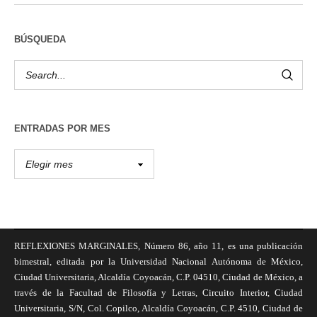
BÚSQUEDA
ENTRADAS POR MES
REFLEXIONES MARGINALES, Número 86, año 11, es una publicación
bimestral, editada por la Universidad Nacional Autónoma de México,
Ciudad Universitaria, Alcaldía Coyoacán, C.P. 04510, Ciudad de México, a
través de la Facultad de Filosofía y Letras, Circuito Interior, Ciudad
Universitaria, S/N, Col. Copilco, Alcaldía Coyoacán, C.P. 4510, Ciudad de