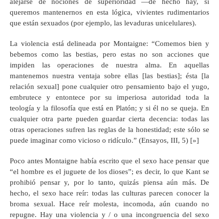
alejarse de nociones de superioridad —de hecho hay, si
queremos mantenernos en esta lógica, vivientes rudimentarios
que están sexuados (por ejemplo, las levaduras unicelulares).
La violencia está delineada por Montaigne: “Comemos bien y
bebemos como las bestias, pero estas no son acciones que
impiden las operaciones de nuestra alma. En aquellas
mantenemos nuestra ventaja sobre ellas [las bestias]; ésta [la
relación sexual] pone cualquier otro pensamiento bajo el yugo,
embrutece y entontece por su imperiosa autoridad toda la
teología y la filosofía que está en Platón; y si él no se queja. En
cualquier otra parte pueden guardar cierta decencia: todas las
otras operaciones sufren las reglas de la honestidad; este sólo se
puede imaginar como vicioso o ridículo.” (Ensayos, III, 5) [»]
Poco antes Montaigne había escrito que el sexo hace pensar que
“el hombre es el juguete de los dioses”; es decir, lo que Kant se
prohibió pensar y, por lo tanto, quizás piensa aún más. De
hecho, el sexo hace reír: todas las culturas parecen conocer la
broma sexual. Hace reír molesta, incomoda, aún cuando no
repugne. Hay una violencia y / o una incongruencia del sexo