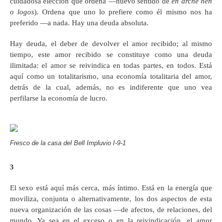
cuidadosa elección que ordena —nuevo sentido de
en arché hen
o logos
). Ordena que uno lo prefiere como él mismo nos ha
preferido —a nada. Hay una deuda absoluta.
Hay deuda, el deber de devolver el amor recibido; al mismo
tiempo, este amor recibido se constituye como una deuda
ilimitada: el amor se reivindica en todas partes, en todos. Está
aquí como un totalitarismo, una economía totalitaria del amor,
detrás de la cual, además, no es indiferente que uno vea
perfilarse la economía de lucro.
Fresco de la casa del Bell Impluvio I-9-1
3
El sexo está aquí más cerca, más íntimo. Está en la energía que
moviliza, conjunta o alternativamente, los dos aspectos de esta
nueva organización de las cosas —de afectos, de relaciones, del
mundo. Ya sea en el exceso o en la reivindicación, el amor