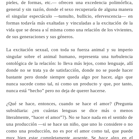
pieles, de formas, etc.— ofrecen una excedencia polimórfica,
general y sin razón, donde el sexo recuperaría de alguna manera
el singular espectáculo —tumulto, bullicio, efervescencia— en
formas todavía más exaltadas y vinculadas a la excitación de la
vida que se desea a sí misma como una relación de los vivientes,
de sus generaciones y sus géneros.
La excitación sexual, con toda su fuerza animal y su imperio
singular sobre el animal humano, representa una turbulencia
ontológica de la relación: lo lleva más lejos, como lenguaje, allí
donde no se trata ya de satisfacción, donde no se puede hacer
bastante pero donde siempre queda algo por hacer, algo que
nunca sucede como tal, ni como un producto y que, por tanto,
nunca está “hecho” pero no deja de querer hacerse.
¿Qué se hace, entonces, cuando se hace el amor? (Pregunta
subsidiaria: ¿en cuántas lenguas se dice más o menos
literalmente, “hacer el amor”?). No se hace nada en el sentido de
una producción —si se hace un niño, que uno lo considere o no
como una producción, no es por el amor como tal, que puede
muy bien estar completamente ausente. Se
hace
algo en el