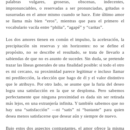
palabras vulgares, groseras, obscenas, indecentes,
impronunciables, o reservadas a ser pronunciadas, gritadas o
susurradas en el amor mismo cuando se hace. Este último amor
se llama más bien “eros”, mientras que para el primero el
vocabulario vacila entre “philia”, “agapé” y “caritas”.
Los dos amores tienen en común el impulso, la aceleración, la
precipitación sin reservas y sin horizontes: no se define el
propósito, no se describe el resultado, se trata de llevarlo a
sabiendas de que no es asunto de suceder. Sin duda, se pretende
trazar las líneas generales de una finalidad posible: si todo el otro
es mi cercano, su proximidad parece legitimar e incluso llamar
mi predilección, la elección que hago de él y el valor distintivo
que le atribuyo. Por otro lado, se asume que la furia del deseo
logra una satisfacción en la que se desploma. Pero sabemos
perfectamente que ninguna proximidad es dada sin ser retirada
más lejos, en una extranjería infinita. Y también sabemos que no
hay una “satisfacción” —ni “satis” ni “bastante” para quien
desea menos satisfacerse que desear aún y siempre de nuevo.
Bajo estos dos aspectos contrastantes, el amor ofrece la misma