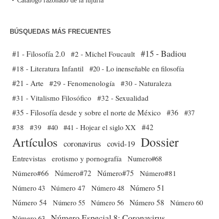
Catálogo razonado de la lujuria
BÚSQUEDAS MÁS FRECUENTES
#15 - Badiou
#1 - Filosofía 2.0
#2 - Michel Foucault
#18 - Literatura Infantil
#20 - Lo inenseñable en filosofía
#21 - Arte
#29 - Fenomenología
#30 - Naturaleza
#31 - Vitalismo Filosófico
#32 - Sexualidad
#35 - Filosofía desde y sobre el norte de México
#36
#37
#38
#39
#40
#41 - Hojear el siglo XX
#42
Dossier
Artículos
coronavirus
covid-19
Entrevistas
erotismo y pornografía
Numero#68
Número#66
Número#72
Número#75
Número#81
Número 51
Número 43
Número 47
Número 48
Número 54
Número 56
Número 58
Número 60
Número 55
Número Especial 8: Coronavirus
Número 63