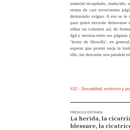
material recopilado, traducido
resma de casi novecientas pági
demasiado exiguo. A eso se le 
para quien necesite demorarse e
editar un volumen así, de form
ágil y morosa entre sus páginas y
‘lector de filosofía’, en gener
esperar que pronto surja la ins
ello, sin descartar una paralela e
#32 - Sexualidad
erotismo y po
,
PREVIOUS ENTRADA
La herida, la cicatri
blessure, la cicatric