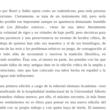
ado por Boeri y Salles opera como un vademécum, para toda persona
oicismo. Ciertamente, se trata de un instrumento útil, pero sería
ho posible ese importante aunque en apariencia demasiado humilde
a de
Los filósofos estoicos…
viene de una labor literalmente
 voluntad de rigor y en virtudes de bajo perfil, pero decisivas para
na paciencia y una perseverancia no exentas de lucidez crítica, de
rabajo de quienes han sido sus maestros y el de sus homólogos, de
to de las tesis y los problemas teóricos en juego, de consagración al
 todo afán de reconstruir y reavivar la tradición filosófica, en
 más notables. Ésas son, al menos en parte, las prendas con las que
nado fallas de muy antigua data en la edición crítica de la amplia y
l estoicismo, sino que han colocado esa labor hecha en español a la
lenguas más influyentes.
na primera edición a cargo de la editorial alemana Academia– esos
eneficiado de la hospitalidad institucional de la Universidad Alberto
estudios chilena merece, por ello, el máximo encomio, la más firme
ales sentimientos no es óbice para pensar en una nueva edición del
able con su propio trabajo y con quien haya de leerlo. El inmenso