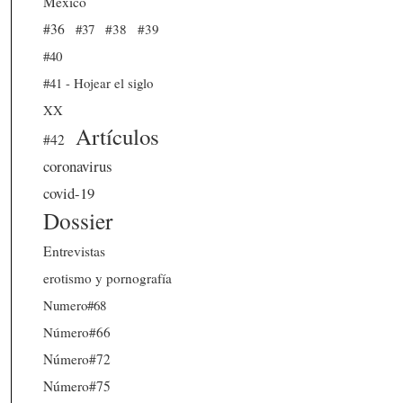
México
#36
#37
#38
#39
#40
#41 - Hojear el siglo
XX
Artículos
#42
coronavirus
covid-19
Dossier
Entrevistas
erotismo y pornografía
Numero#68
Número#66
Número#72
Número#75