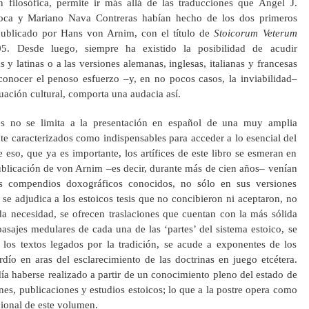
n filosófica, permite ir más allá de las traducciones que Ángel J.
roca y Mariano Nava Contreras habían hecho de los dos primeros
ublicado por Hans von Arnim, con el título de
Stoicorum Veterum
5. Desde luego, siempre ha existido la posibilidad de acudir
s y latinas o a las versiones alemanas, inglesas, italianas y francesas
onocer el penoso esfuerzo –y, en no pocos casos, la inviabilidad–
uación cultural, comporta una audacia así.
es no se limita a la presentación en español de una muy amplia
e caracterizados como indispensables para acceder a lo esencial del
 eso, que ya es importante, los artífices de este libro se esmeran en
publicación de von Arnim –es decir, durante más de cien años– venían
s compendios doxográficos conocidos, no sólo en sus versiones
 se adjudica a los estoicos tesis que no concibieron ni aceptaron, no
da necesidad, se ofrecen traslaciones que cuentan con la más sólida
pasajes medulares de cada una de las ‘partes’ del sistema estoico, se
 los textos legados por la tradición, se acude a exponentes de los
dío en aras del esclarecimiento de las doctrinas en juego etcétera.
ía haberse realizado a partir de un conocimiento pleno del estado de
nes, publicaciones y estudios estoicos; lo que a la postre opera como
cional de este volumen.