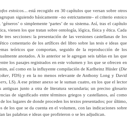
sofos estoicos…
está recogido en 30 capítulos que versan sobre otros
 agrupan siguiendo básicamente –no estrictamente– el criterio estoico
’, ‘géneros’ o simplemente ‘partes’ de su sistema. Así, tras el capítulo
ica, vienen los que tratan sobre ontología, lógica, física y ética. Cada
e tres secciones: la presentación de las versiones castellanas de los
ético comentario de los artífices del libro sobre las tesis e ideas que
lemas teóricos que comportan, seguido de la reproducción de los
tualmente anotados. A lo anterior se le agregan seis tablas en las que
entre los pasajes registrados en este volumen y los que se ofrecen en
nim, así como en la influyente compilación de Karlheinz Hüsler (
Die
oiker
, FDS) y en la no menos relevante de Anthony Long y David
hers
, LS). A ese primer anexo se le suman cuatro, en los que el lector
s antiguas junto a otra de literatura secundaria; un preciso glosario
ncias de significado entre términos griegos y castellanos, así como
e de los lugares de donde proceden los textos presentados; por último,
cos de los que se da cuenta en el volumen, con las indicaciones sobre
lan las palabras e ideas que profirieron o se les adjudican.