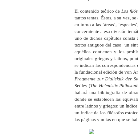
El contenido teórico de
Los filó
tantos temas. Éstos, a su vez, se
en torno a las ‘áreas’, ‘especies
concerniente a esa división temát
uno de dichos capítulos consta d
textos antiguos del caso, un sint
aquéllos contienen y los prob
originales griegos y latinos, pun
se indican las correspondencias 
la fundacional edición de von Ar
Fragmente zur Dialiektik der St
Sedley (
The Helenistic Philosop
hallará una bibliografía de obra
donde se establecen las equivale
entre latinos y griegos; un índic
un índice de los filósofos estoi
las páginas y notas en que se hal