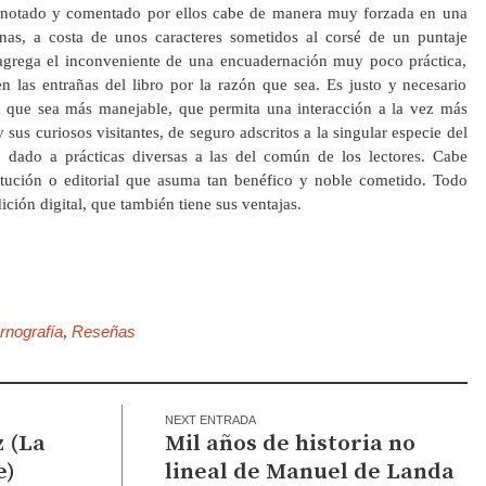
, anotado y comentado por ellos cabe de manera muy forzada en una
nas, a costa de unos caracteres sometidos al corsé de un puntaje
agrega el inconveniente de una encuadernación muy poco práctica,
n las entrañas del libro por la razón que sea. Es justo y necesario
a que sea más manejable, que permita una interacción a la vez más
 sus curiosos visitantes, de seguro adscritos a la singular especie del
al, dado a prácticas diversas a las del común de los lectores. Cabe
titución o editorial que asuma tan benéfico y noble cometido. Todo
dición digital, que también tiene sus ventajas.
rnografía
Reseñas
,
NEXT ENTRADA
z (La
Mil años de historia no
e)
lineal de Manuel de Landa