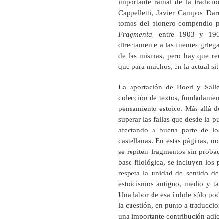
importante ramal de la tradició
Cappelletti, Javier Campos Da
tomos del pionero compendio p
Fragmenta
, entre 1903 y 190
directamente a las fuentes griega
de las mismas, pero hay que rec
que para muchos, en la actual sit
La aportación de Boeri y Sall
colección de textos, fundadament
pensamiento estoico. Más allá de
superar las fallas que desde la 
afectando a buena parte de lo
castellanas. En estas páginas, no
se repiten fragmentos sin proba
base filológica, se incluyen los 
respeta la unidad de sentido de
estoicismos antiguo, medio y tar
Una labor de esa índole sólo pod
la cuestión, en punto a traduccio
una importante contribución adi