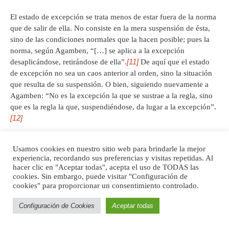
El estado de excepción se trata menos de estar fuera de la norma
que de salir de ella. No consiste en la mera suspensión de ésta,
sino de las condiciones normales que la hacen posible; pues la
norma, según Agamben, “[…] se aplica a la excepción
[11]
desaplicándose, retirándose de ella”.
De aquí que el estado
de excepción no sea un caos anterior al orden, sino la situación
que resulta de su suspensión. O bien, siguiendo nuevamente a
Agamben: “No es la excepción la que se sustrae a la regla, sino
que es la regla la que, suspendiéndose, da lugar a la excepción”.
[12]
No existe un solo derecho que sea aplicable a un caos, ya que
Usamos cookies en nuestro sitio web para brindarle la mejor
toda norma requiere que las condiciones de vida a las cuales se
experiencia, recordando sus preferencias y visitas repetidas. Al
aplica efectivamente y quedan sometidas a su regulación
hacer clic en "Aceptar todas", acepta el uso de TODAS las
normativa, tengan una configuración normal. Pero la situación
cookies. Sin embargo, puede visitar "Configuración de
actual no es normal. Ahora bien, ¿quién decide si la situación es
cookies" para proporcionar un consentimiento controlado.
o no, en efecto, normal? ¿Quién crea esa situación y la
Configuración de Cookies
Aceptar todas
[13]
garantiza? Tanto para Carl Schmitt
como para Agamben,
quien decide acerca de la situación normal y el estado de