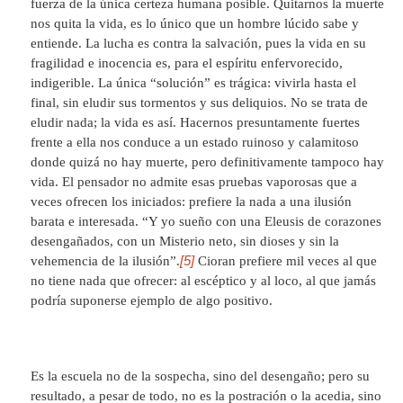
fuerza de la única certeza humana posible. Quitarnos la muerte
nos quita la vida, es lo único que un hombre lúcido sabe y
entiende. La lucha es contra la salvación, pues la vida en su
fragilidad e inocencia es, para el espíritu enfervorecido,
indigerible. La única “solución” es trágica: vivirla hasta el
final, sin eludir sus tormentos y sus deliquios. No se trata de
eludir nada; la vida es así. Hacernos presuntamente fuertes
frente a ella nos conduce a un estado ruinoso y calamitoso
donde quizá no hay muerte, pero definitivamente tampoco hay
vida. El pensador no admite esas pruebas vaporosas que a
veces ofrecen los iniciados: prefiere la nada a una ilusión
barata e interesada. “Y yo sueño con una Eleusis de corazones
desengañados, con un Misterio neto, sin dioses y sin la
[5]
vehemencia de la ilusión”.
Cioran prefiere mil veces al que
no tiene nada que ofrecer: al escéptico y al loco, al que jamás
podría suponerse ejemplo de algo positivo.
Es la escuela no de la sospecha, sino del desengaño; pero su
resultado, a pesar de todo, no es la postración o la acedia, sino