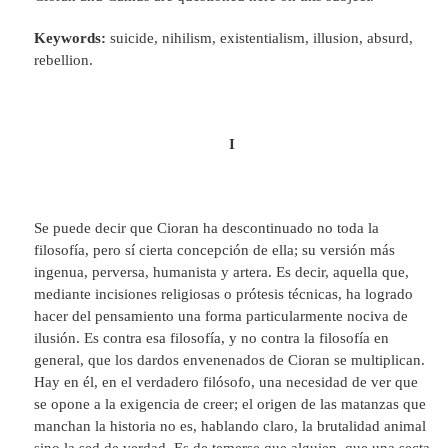
Keywords:
suicide, nihilism, existentialism, illusion, absurd,
rebellion.
I
Se puede decir que Cioran ha descontinuado no toda la
filosofía, pero sí cierta concepción de ella; su versión más
ingenua, perversa, humanista y artera. Es decir, aquella que,
mediante incisiones religiosas o prótesis técnicas, ha logrado
hacer del pensamiento una forma particularmente nociva de
ilusión. Es contra esa filosofía, y no contra la filosofía en
general, que los dardos envenenados de Cioran se multiplican.
Hay en él, en el verdadero filósofo, una necesidad de ver que
se opone a la exigencia de creer; el origen de las matanzas que
manchan la historia no es, hablando claro, la brutalidad animal
sino la sed de verdad. Es de temerse que alguien, que una secta