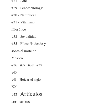
#21 - Arte
#29 - Fenomenología
#30 - Naturaleza
#31 - Vitalismo
Filosófico
#32 - Sexualidad
#35 - Filosofía desde y
sobre el norte de
México
#36
#37
#38
#39
#40
#41 - Hojear el siglo
XX
Artículos
#42
coronavirus