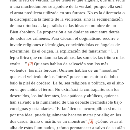
o una muchedumbre se apodere de la verdad, porque ella será
el arma predilecta utilizada en sus furores. No es la diferencia o
la discrepancia la fuente de la violencia, sino la sedimentación
de una ortodoxia, la parálisis de las ideas en nombre de un
Bien absoluto. La propensión a no dudar se encuentra detrás
de todos los crímenes. Para Cioran, el dogmatismo recorre e
invade religiones e ideologías, convirtiéndolas en ángeles de
exterminio. Es el origen, la explicación del fanatismo: “[…]
lepra lírica que contamina las almas, las somete, las tritura o las
[2]
exalta…”.
Quienes hablan de salvación son los más
violentos, los más feroces. Quienes hablan de un “nosotros”
que es el vehículo de los “otros” poseen un espíritu de lobo
bajo la piel de cordero. La fe, sea religiosa o política, es el sitio
en el que anida el terror. No extrañará la contraparte: son los
descreídos, los indiferentes, los apáticos y abúlicos, quienes
han salvado a la humanidad de una debacle irremediable bajo
consignas y estandartes. “El fanático es incorruptible: si mata
por una idea, puede igualmente hacerse matar por ella; en los
[3]
dos casos, tirano o mártir, es un monstruo”.
¿Cómo estar al
alba de estos iluminados, ¿cómo permanecer a salvo de su afán