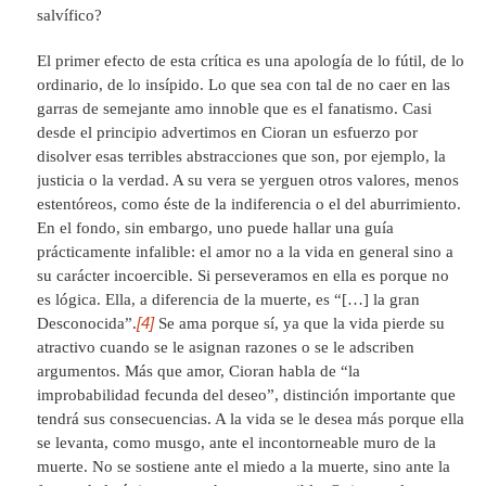
salvífico?
El primer efecto de esta crítica es una apología de lo fútil, de lo
ordinario, de lo insípido. Lo que sea con tal de no caer en las
garras de semejante amo innoble que es el fanatismo. Casi
desde el principio advertimos en Cioran un esfuerzo por
disolver esas terribles abstracciones que son, por ejemplo, la
justicia o la verdad. A su vera se yerguen otros valores, menos
estentóreos, como éste de la indiferencia o el del aburrimiento.
En el fondo, sin embargo, uno puede hallar una guía
prácticamente infalible: el amor no a la vida en general sino a
su carácter incoercible. Si perseveramos en ella es porque no
es lógica. Ella, a diferencia de la muerte, es “[…] la gran
[4]
Desconocida”.
Se ama porque sí, ya que la vida pierde su
atractivo cuando se le asignan razones o se le adscriben
argumentos. Más que amor, Cioran habla de “la
improbabilidad fecunda del deseo”, distinción importante que
tendrá sus consecuencias. A la vida se le desea más porque ella
se levanta, como musgo, ante el incontorneable muro de la
muerte. No se sostiene ante el miedo a la muerte, sino ante la