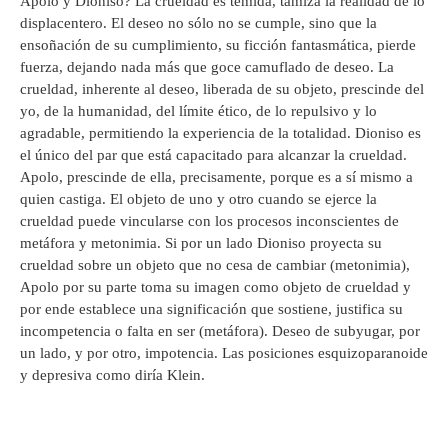
Apolo y Dioniso? La crueldad es temida, tamiza la realidad de lo
displacentero. El deseo no sólo no se cumple, sino que la
ensoñación de su cumplimiento, su ficción fantasmática, pierde
fuerza, dejando nada más que goce camuflado de deseo. La
crueldad, inherente al deseo, liberada de su objeto, prescinde del
yo, de la humanidad, del límite ético, de lo repulsivo y lo
agradable, permitiendo la experiencia de la totalidad. Dioniso es
el único del par que está capacitado para alcanzar la crueldad.
Apolo, prescinde de ella, precisamente, porque es a sí mismo a
quien castiga. El objeto de uno y otro cuando se ejerce la
crueldad puede vincularse con los procesos inconscientes de
metáfora y metonimia. Si por un lado Dioniso proyecta su
crueldad sobre un objeto que no cesa de cambiar (metonimia),
Apolo por su parte toma su imagen como objeto de crueldad y
por ende establece una significación que sostiene, justifica su
incompetencia o falta en ser (metáfora). Deseo de subyugar, por
un lado, y por otro, impotencia. Las posiciones esquizoparanoide
y depresiva como diría Klein.