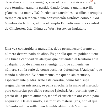
[3]
de acabar con mis enemigos, sino el de sobrevivir a ellos
y,
para terminar, ganar la partida dando forma a una maravilla.
¿Qué es una maravilla? Pueden ser catedrales, castillos o templos
siempre en referencia a una construcción histórica como el Gol
Gumbaz de la India, al que el templo Brihadisvara o la catedral
de Chichester, ésta última de West Sussex en Inglaterra.
Una vez construida la maravilla, debe permanecer durante un
número determinado de años. Es por ello que mi poblado tiene
una buena cantidad de atalayas que defienden el territorio ante
cualquier tipo de amenaza enemiga. Lo que aumenta, en
número, son la serie de construcciones defensivas [Atalayas] que
mando a edificar. Evidentemente, me quedo sin recursos,
especialmente piedra. Ante esta carestía, como bien supe
resguardar en mis arcas, se palía al echarle la mano al mercado
para comerciar por dicho recurso [piedra]. Así, por más que el
precio de la piedra aumente, tendré el suficiente oro como para
adquirirlo. De este modo, ese robusto material gris, con el que
defiendo mi maravilla, puede sufrir algunos daños, pero