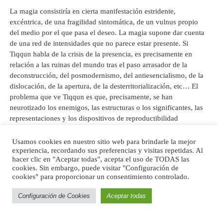
La magia consistiría en cierta manifestación estridente,
excéntrica, de una fragilidad sintomática, de un vulnus propio
del medio por el que pasa el deseo. La magia supone dar cuenta
de una red de intensidades que no parece estar presente. Si
Tiqqun habla de la crisis de la presencia, es precisamente en
relación a las ruinas del mundo tras el paso arrasador de la
deconstrucción, del posmodernismo, del antiesencialismo, de la
dislocación, de la apertura, de la desterritorialización, etc… El
problema que ve Tiqqun es que, precisamente, se han
neurotizado los enemigos, las estructuras o los significantes, las
representaciones y los dispositivos de reproductibilidad
subjetiva, pero no se ha quedado cojo. De algún modo se ha
imposibilitado lo imposible. Los cuerpos ya no pueden participar
Usamos cookies en nuestro sitio web para brindarle la mejor
[12]
experiencia, recordando sus preferencias y visitas repetidas. Al
de la magia. El “Everything not saved will be lost”
pierde su
hacer clic en "Aceptar todas", acepta el uso de TODAS las
gracia cuando se ha implementado una herramienta llamada
cookies. Sin embargo, puede visitar "Configuración de
“Auto-save”.
cookies" para proporcionar un consentimiento controlado.
Configuración de Cookies
Aceptar todas
La magia, si supuestamente requiere de un olvido, del nombre,