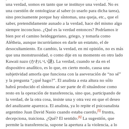
una verdad, somos en tanto que se instituye una verdad. No es
una cuestión de ontologizar al saber (o usarlo para dicha tarea),
sino precisamente porque hay síntomas, una queja, etc., que el
saber, pretendidamente aunado a la verdad, hace del mismo algo
siempre inconcluso. ¿Qué es la verdad entonces? Podríamos ir
bien por el camino heideggeriano, griego, y tomarla como
Alétheia, aunque incurriríamos en darle un estatuto, el de
desocultamiento. En cambio, la verdad, en mi opinión, no es más
que una monstruosidad, o como dije en su momento en otro lado
Kawaii nazo (かわいい謎). La verdad, cuando se da en el
dispositivo analítico, es lo que, en cierto modo, causa una
subjetividad amorfa que funciona con la aseveración de “no sé”
y la pregunta “¿qué hago?”. El analista a esta altura no sólo
habrá producido el síntoma al ser parte de él situándose como
resto en la operación de transferencia, sino que, participando de
la verdad, de la otra cosa, insiste una y otra vez en que el deseo
del analizante aparezca. El analista, ya lo repite el psicoanalista
[5]
argentino Juan David Nasio cuando estaba cuerdo,
frustra,
[6]
decepciona, traiciona. ¿Qué? El sentido.
La sugestión, que
permite la transferencia, supone la apertura a la violencia, a lo