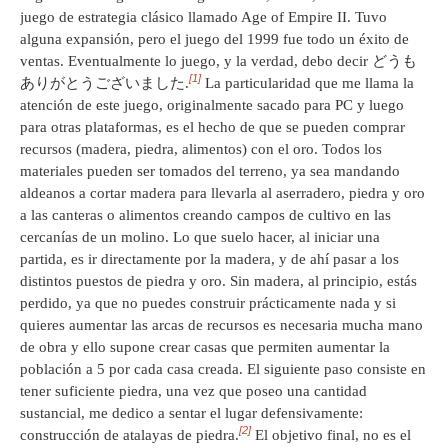
juego de estrategia clásico llamado Age of Empire II. Tuvo
alguna expansión, pero el juego del 1999 fue todo un éxito de
ventas. Eventualmente lo juego, y la verdad, debo decir どうも
[1]
ありがとうございました.
La particularidad que me llama la
atención de este juego, originalmente sacado para PC y luego
para otras plataformas, es el hecho de que se pueden comprar
recursos (madera, piedra, alimentos) con el oro. Todos los
materiales pueden ser tomados del terreno, ya sea mandando
aldeanos a cortar madera para llevarla al aserradero, piedra y oro
a las canteras o alimentos creando campos de cultivo en las
cercanías de un molino. Lo que suelo hacer, al iniciar una
partida, es ir directamente por la madera, y de ahí pasar a los
distintos puestos de piedra y oro. Sin madera, al principio, estás
perdido, ya que no puedes construir prácticamente nada y si
quieres aumentar las arcas de recursos es necesaria mucha mano
de obra y ello supone crear casas que permiten aumentar la
población a 5 por cada casa creada. El siguiente paso consiste en
tener suficiente piedra, una vez que poseo una cantidad
sustancial, me dedico a sentar el lugar defensivamente:
[2]
construcción de atalayas de piedra.
El objetivo final, no es el