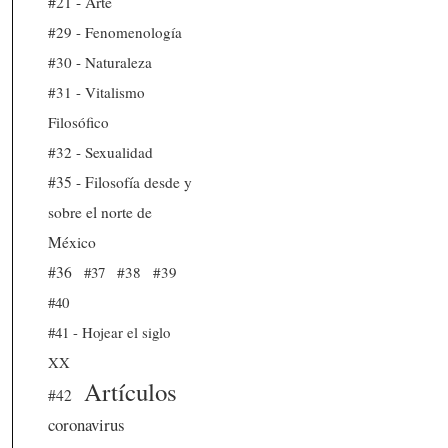
#21 - Arte
#29 - Fenomenología
#30 - Naturaleza
#31 - Vitalismo
Filosófico
#32 - Sexualidad
#35 - Filosofía desde y
sobre el norte de
México
#36
#37
#38
#39
#40
#41 - Hojear el siglo
XX
Artículos
#42
coronavirus