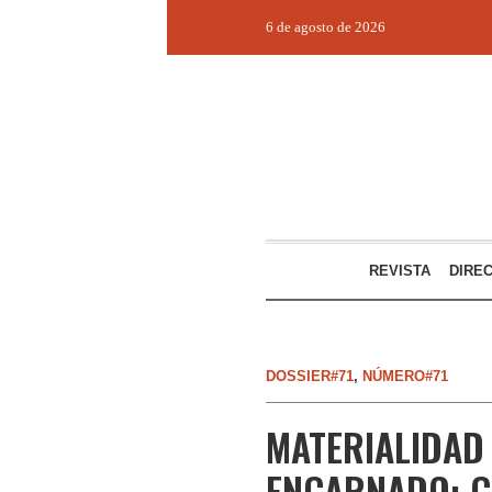
6 de agosto de 2026
REVISTA
DIRE
DOSSIER#71
,
NÚMERO#71
MATERIALIDAD
ENCARNADO: C