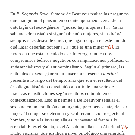
En
El Segundo Sexo
, Simone de Beauvoir realiza las preguntas
que inauguran el pensamiento contemporáneo acerca de la
ontología del sexo-género: “¿acaso hay mujeres? […] Ya no
sabemos demasiado si sigue habiendo mujeres, si las habrá
siempre, si es deseable o no, qué lugar ocupan en este mundo,
[1]
qué lugar deberían ocupar […] ¿qué es una mujer?”
. El
modo en que está articulado este interrogar indica dos
compromisos teóricos negativos con implicaciones políticas: el
antiesencialismo y el antinominalismo. Según el primero, las
entidades de sexo-género no poseen una esencia
a priori
presente a lo largo del tiempo, sino que son el resultado del
despliegue histórico constituido a partir de una serie de
prácticas e instituciones según sentidos culturalmente
contextualizados. Esto le permite a De Beauvoir señalar el
sexismo como condición contingente, pero persistente, del ser
mujer: “la mujer se determina y se diferencia con respecto al
hombre, y no a la inversa; ella es lo inesencial frente a lo
[2]
esencial. El es el Sujeto, es el Absoluto: ella es la Alteridad”
.
Dicho sexismo, que justifica a nivel ontológico una jerarquía