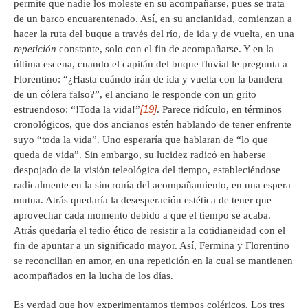
permite que nadie los moleste en su acompañarse, pues se trata
de un barco encuarentenado. Así, en su ancianidad, comienzan a
hacer la ruta del buque a través del río, de ida y de vuelta, en una
repetición
constante, solo con el fin de acompañarse. Y en la
última escena, cuando el capitán del buque fluvial le pregunta a
Florentino: “¿Hasta cuándo irán de ida y vuelta con la bandera
de un cólera falso?”, el anciano le responde con un grito
[19]
estruendoso: “!Toda la vida!”
. Parece ridículo, en términos
cronológicos, que dos ancianos estén hablando de tener enfrente
suyo “toda la vida”. Uno esperaría que hablaran de “lo que
queda de vida”. Sin embargo, su lucidez radicó en haberse
despojado de la visión teleológica del tiempo, estableciéndose
radicalmente en la sincronía del acompañamiento, en una espera
mutua. Atrás quedaría la desesperación estética de tener que
aprovechar cada momento debido a que el tiempo se acaba.
Atrás quedaría el tedio ético de resistir a la cotidianeidad con el
fin de apuntar a un significado mayor. Así, Fermina y Florentino
se reconcilian en amor, en una repetición en la cual se mantienen
acompañados en la lucha de los días.
Es verdad que hoy experimentamos tiempos coléricos. Los tres