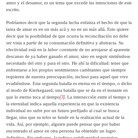
amor y el desamor, es un tema que excede las intenciones de este
escrito.
Podríamos decir que la segunda lucha enfatiza el hecho de que la
tarea de amar es en un más acá y no en un más allá. Esto quiere
decir que la posibilidad de que ocurra la reconciliación no debe
ser vista a partir de su consumación definitiva y abstracta. Su
efectividad está en la
labor constante
de no arrojarse al aparente
descanso de ya haber ganado el amor, sino en seguir sintiéndose
necesitado del otro y para el otro. He ahí la dificultad: tener que
enfrentarse a los propios sentimientos cambiantes que siempre
requieren de nuestra preocupación, incluso para aquel que vive
evadiéndose. Esta segunda batalla es eterna en el tiempo, o dicho
al modo de Kierkegaard, una batalla que se da en el instante en
[3]
que lo eterno toca al tiempo
. La intersección entre el tiempo y
la eternidad indica aquella experiencia en que la existencia
individual no sufre por un futuro prefijado al cual se busca
llegar, sino que su
telos
se funde en la realización actual de la
vida. Así, por ejemplo, alguien puede pensar que por haber
encontrado el amor en otra persona ha obtenido un logro
definitivo. Sin embargo, la tediosa cotidianeidad posterior