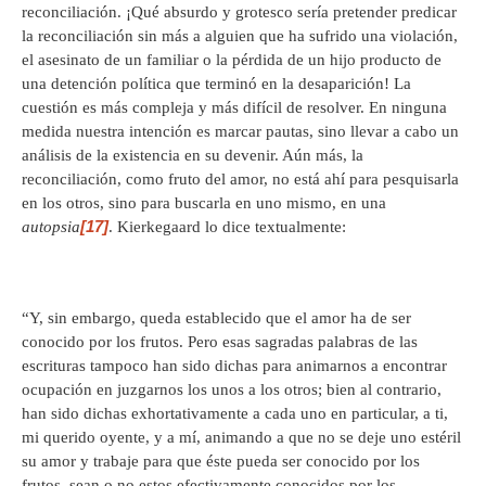
reconciliación. ¡Qué absurdo y grotesco sería pretender predicar
la reconciliación sin más a alguien que ha sufrido una violación,
el asesinato de un familiar o la pérdida de un hijo producto de
una detención política que terminó en la desaparición! La
cuestión es más compleja y más difícil de resolver. En ninguna
medida nuestra intención es marcar pautas, sino llevar a cabo un
análisis de la existencia en su devenir. Aún más, la
reconciliación, como fruto del amor, no está ahí para pesquisarla
en los otros, sino para buscarla en uno mismo, en una
[17]
autopsia
. Kierkegaard lo dice textualmente:
“Y, sin embargo, queda establecido que el amor ha de ser
conocido por los frutos. Pero esas sagradas palabras de las
escrituras tampoco han sido dichas para animarnos a encontrar
ocupación en juzgarnos los unos a los otros; bien al contrario,
han sido dichas exhortativamente a cada uno en particular, a ti,
mi querido oyente, y a mí, animando a que no se deje uno estéril
su amor y trabaje para que éste pueda ser conocido por los
frutos, sean o no estos efectivamente conocidos por los