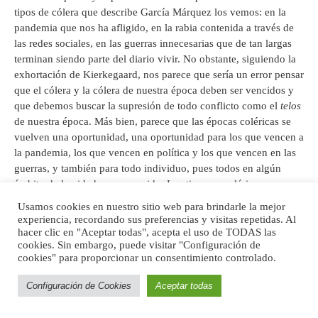
tipos de cólera que describe García Márquez los vemos: en la
pandemia que nos ha afligido, en la rabia contenida a través de
las redes sociales, en las guerras innecesarias que de tan largas
terminan siendo parte del diario vivir. No obstante, siguiendo la
exhortación de Kierkegaard, nos parece que sería un error pensar
que el cólera y la cólera de nuestra época deben ser vencidos y
que debemos buscar la supresión de todo conflicto como el
telos
de nuestra época. Más bien, parece que las épocas coléricas se
vuelven una oportunidad, una oportunidad para los que vencen a
la pandemia, los que vencen en política y los que vencen en las
guerras, y también para todo individuo, pues todos en algún
ámbito de la vida hemos vencido. Los tiempos coléricos se
vuelven una oportunidad, pues intensifican el problema humano
Usamos cookies en nuestro sitio web para brindarle la mejor
de manera mucho más enfática que los tiempos de aparente
experiencia, recordando sus preferencias y visitas repetidas. Al
tranquilidad. Nos permiten fundirnos en el presente, sin que esto
hacer clic en "Aceptar todas", acepta el uso de TODAS las
cookies. Sin embargo, puede visitar "Configuración de
signifique la imprudencia de no intentar prever lo que viene.
cookies" para proporcionar un consentimiento controlado.
Fundirnos en el presente para acompañarnos fraternamente en
medio del y de la cólera. Reconciliarse, quizás el don más bello
Configuración de Cookies
Aceptar todas
que trae consigo el amor, requiere que nos mantengamos en la
lucha del ahora. Y será una tarea constante, pues si nos