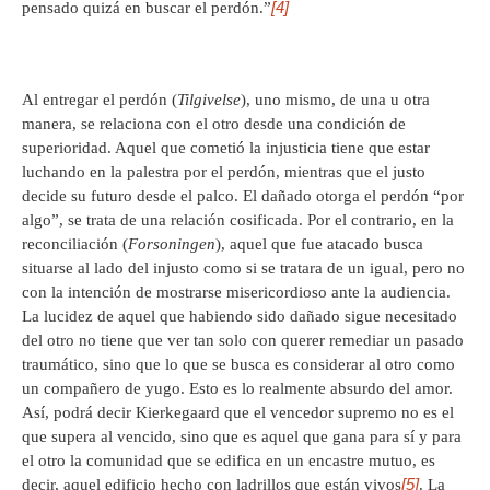
[4]
pensado quizá en buscar el perdón.”
Al entregar el perdón (
Tilgivelse
), uno mismo, de una u otra
manera, se relaciona con el otro desde una condición de
superioridad. Aquel que cometió la injusticia tiene que estar
luchando en la palestra por el perdón, mientras que el justo
decide su futuro desde el palco. El dañado otorga el perdón “por
algo”, se trata de una relación cosificada. Por el contrario, en la
reconciliación (
Forsoningen
), aquel que fue atacado busca
situarse al lado del injusto como si se tratara de un igual, pero no
con la intención de mostrarse misericordioso ante la audiencia.
La lucidez de aquel que habiendo sido dañado sigue necesitado
del otro no tiene que ver tan solo con querer remediar un pasado
traumático, sino que lo que se busca es considerar al otro como
un compañero de yugo. Esto es lo realmente absurdo del amor.
Así, podrá decir Kierkegaard que el vencedor supremo no es el
que supera al vencido, sino que es aquel que gana para sí y para
el otro la comunidad que se edifica en un encastre mutuo, es
[5]
decir, aquel edificio hecho con ladrillos que están vivos
. La