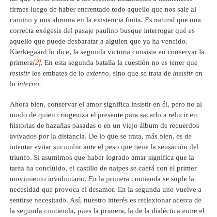
firmes luego de haber enfrentado todo aquello que nos sale al
camino y nos abruma en la existencia finita. Es natural que una
correcta exégesis del pasaje paulino busque interrogar qué es
aquello que puede desbaratar a alguien que ya ha vencido.
Kierkegaard lo dice, la segunda victoria consiste en conservar la
[2]
primera
. En esta segunda batalla la cuestión no es tener que
resistir
los embates de lo
externo
, sino que se trata de
insistir
en
lo
interno.
Ahora bien, conservar el amor significa insistir en él, pero no al
modo de quien criogeniza el presente para sacarlo a relucir en
historias de hazañas pasadas o en un viejo álbum de recuerdos
avivados por la distancia. De lo que se trata, más bien, es de
intentar evitar sucumbir ante el peso que tiene la sensación del
triunfo. Si asumimos que haber logrado amar significa que la
tarea ha concluido, el castillo de naipes se caerá con el primer
movimiento involuntario. En la primera contienda se suple la
necesidad que provoca el desamor. En la segunda uno vuelve a
sentirse necesitado. Así, nuestro interés es reflexionar acerca de
la segunda contienda, pues la primera, la de la dialéctica entre el