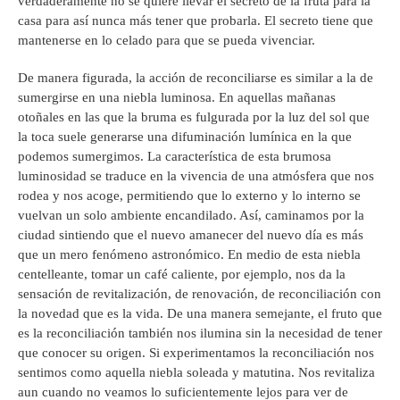
verdaderamente no se quiere llevar el secreto de la fruta para la
casa para así nunca más tener que probarla. El secreto tiene que
mantenerse en lo celado para que se pueda vivenciar.
De manera figurada, la acción de reconciliarse es similar a la de
sumergirse en una niebla luminosa. En aquellas mañanas
otoñales en las que la bruma es fulgurada por la luz del sol que
la toca suele generarse una difuminación lumínica en la que
podemos sumergimos. La característica de esta brumosa
luminosidad se traduce en la vivencia de una atmósfera que nos
rodea y nos acoge, permitiendo que lo externo y lo interno se
vuelvan un solo ambiente encandilado. Así, caminamos por la
ciudad sintiendo que el nuevo amanecer del nuevo día es más
que un mero fenómeno astronómico. En medio de esta niebla
centelleante, tomar un café caliente, por ejemplo, nos da la
sensación de revitalización, de renovación, de reconciliación con
la novedad que es la vida. De una manera semejante, el fruto que
es la reconciliación también nos ilumina sin la necesidad de tener
que conocer su origen. Si experimentamos la reconciliación nos
sentimos como aquella niebla soleada y matutina. Nos revitaliza
aun cuando no veamos lo suficientemente lejos para ver de