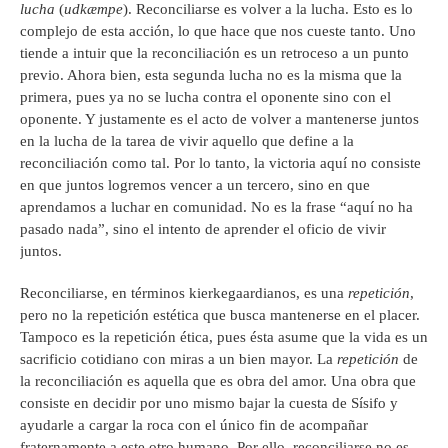
lucha
(
udkæmpe
). Reconciliarse es volver a la lucha. Esto es lo
complejo de esta acción, lo que hace que nos cueste tanto. Uno
tiende a intuir que la reconciliación es un retroceso a un punto
previo. Ahora bien, esta segunda lucha no es la misma que la
primera, pues ya no se lucha contra el oponente sino con el
oponente. Y justamente es el acto de volver a mantenerse juntos
en la lucha de la tarea de vivir aquello que define a la
reconciliación como tal. Por lo tanto, la victoria aquí no consiste
en que juntos logremos vencer a un tercero, sino en que
aprendamos a luchar en comunidad. No es la frase “aquí no ha
pasado nada”, sino el intento de aprender el oficio de vivir
juntos.
Reconciliarse, en términos kierkegaardianos, es una
repetición
,
pero no la repetición estética que busca mantenerse en el placer.
Tampoco es la repetición ética, pues ésta asume que la vida es un
sacrificio cotidiano con miras a un bien mayor. La
repetición
de
la reconciliación es aquella que es obra del amor. Una obra que
consiste en decidir por uno mismo bajar la cuesta de Sísifo y
ayudarle a cargar la roca con el único fin de acompañar
fraternamente a este otro humano. Por ello, reconciliarse no es