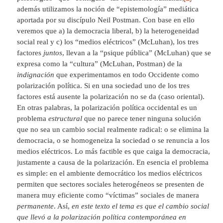
además utilizamos la noción de “epistemología” mediática
aportada por su discípulo Neil Postman. Con base en ello
veremos que a) la democracia liberal, b) la heterogeneidad
social real y c) los “medios eléctricos” (McLuhan), los tres
factores
juntos
, llevan a la “psique pública” (McLuhan) que se
expresa como la “cultura” (McLuhan, Postman) de la
indignación
que experimentamos en todo Occidente como
polarización política. Si en una sociedad uno de los tres
factores está ausente la polarización no se da (caso oriental).
En otras palabras, la polarización política occidental es un
problema
estructural
que no parece tener ninguna solución
que no sea un cambio social realmente radical: o se elimina la
democracia, o se homogeneiza la sociedad o se renuncia a los
medios eléctricos. Lo más factible es que caiga la democracia,
justamente a causa de la polarización. En esencia el problema
es simple: en el ambiente democrático los medios eléctricos
permiten que sectores sociales heterogéneos se presenten de
manera muy eficiente como “víctimas” sociales de manera
permanente
. Así,
en este texto el tema es que el cambio social
que llevó a la polarización política contemporánea en