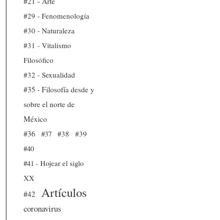
#21 - Arte
#29 - Fenomenología
#30 - Naturaleza
#31 - Vitalismo
Filosófico
#32 - Sexualidad
#35 - Filosofía desde y
sobre el norte de
México
#36
#37
#38
#39
#40
#41 - Hojear el siglo
XX
Artículos
#42
coronavirus