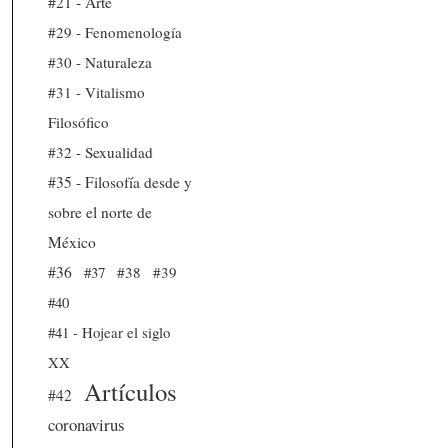
#21 - Arte
#29 - Fenomenología
#30 - Naturaleza
#31 - Vitalismo
Filosófico
#32 - Sexualidad
#35 - Filosofía desde y
sobre el norte de
México
#36
#37
#38
#39
#40
#41 - Hojear el siglo
XX
Artículos
#42
coronavirus