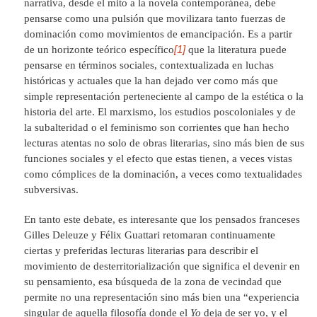
narrativa, desde el mito a la novela contemporánea, debe
pensarse como una pulsión que movilizara tanto fuerzas de
dominación como movimientos de emancipación. Es a partir
[1]
de un horizonte teórico específico
que la literatura puede
pensarse en términos sociales, contextualizada en luchas
históricas y actuales que la han dejado ver como más que
simple representación perteneciente al campo de la estética o la
historia del arte. El marxismo, los estudios poscoloniales y de
la subalteridad o el feminismo son corrientes que han hecho
lecturas atentas no solo de obras literarias, sino más bien de sus
funciones sociales y el efecto que estas tienen, a veces vistas
como cómplices de la dominación, a veces como textualidades
subversivas.
En tanto este debate, es interesante que los pensados franceses
Gilles Deleuze y Félix Guattari retomaran continuamente
ciertas y preferidas lecturas literarias para describir el
movimiento de desterritorialización que significa el devenir en
su pensamiento, esa búsqueda de la zona de vecindad que
permite no una representación sino más bien una “experiencia
singular de aquella filosofía donde el
Yo
deja de ser yo, y el