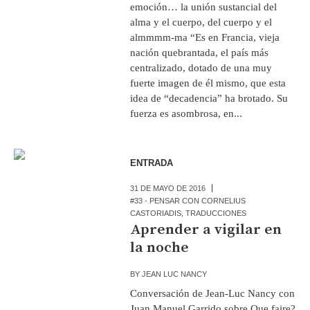
emoción… la unión sustancial del
alma y el cuerpo, del cuerpo y el
almmmm-ma “Es en Francia, vieja
nación quebrantada, el país más
centralizado, dotado de una muy
fuerte imagen de él mismo, que esta
idea de “decadencia” ha brotado. Su
fuerza es asombrosa, en...
ENTRADA
31 DE MAYO DE 2016
#33 - PENSAR CON CORNELIUS
CASTORIADIS
,
TRADUCCIONES
Aprender a vigilar en
la noche
BY
JEAN LUC NANCY
Conversación de Jean-Luc Nancy con
Juan Manuel Garrido sobre Que faire?