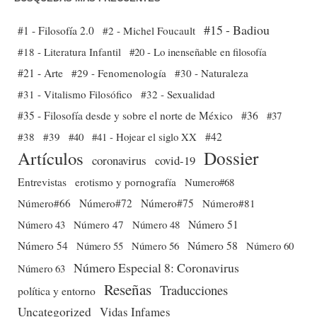
#15 - Badiou
#1 - Filosofía 2.0
#2 - Michel Foucault
#18 - Literatura Infantil
#20 - Lo inenseñable en filosofía
#21 - Arte
#29 - Fenomenología
#30 - Naturaleza
#31 - Vitalismo Filosófico
#32 - Sexualidad
#35 - Filosofía desde y sobre el norte de México
#36
#37
#38
#39
#40
#41 - Hojear el siglo XX
#42
Dossier
Artículos
coronavirus
covid-19
Entrevistas
erotismo y pornografía
Numero#68
Número#66
Número#72
Número#75
Número#81
Número 51
Número 43
Número 47
Número 48
Número 54
Número 56
Número 58
Número 60
Número 55
Número Especial 8: Coronavirus
Número 63
Reseñas
Traducciones
política y entorno
Uncategorized
Vidas Infames