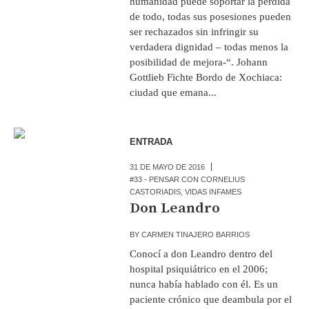
humanidad puede soportar la pérdida
de todo, todas sus posesiones pueden
ser rechazados sin infringir su
verdadera dignidad – todas menos la
posibilidad de mejora-“. Johann
Gottlieb Fichte Bordo de Xochiaca:
ciudad que emana...
ENTRADA
31 DE MAYO DE 2016
#33 - PENSAR CON CORNELIUS
CASTORIADIS
,
VIDAS INFAMES
Don Leandro
BY
CARMEN TINAJERO BARRIOS
Conocí a don Leandro dentro del
hospital psiquiátrico en el 2006;
nunca había hablado con él. Es un
paciente crónico que deambula por el