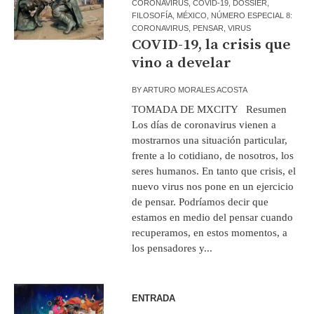
CORONAVIRUS
,
COVID-19
,
DOSSIER
,
FILOSOFÍA
,
MÉXICO
,
NÚMERO ESPECIAL 8:
CORONAVIRUS
,
PENSAR
,
VIRUS
COVID-19, la crisis que
vino a develar
BY
ARTURO MORALES ACOSTA
TOMADA DE MXCITY Resumen
Los días de coronavirus vienen a
mostrarnos una situación particular,
frente a lo cotidiano, de nosotros, los
seres humanos. En tanto que crisis, el
nuevo virus nos pone en un ejercicio
de pensar. Podríamos decir que
estamos en medio del pensar cuando
recuperamos, en estos momentos, a
los pensadores y...
ENTRADA