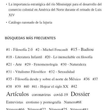
La importancia estratégica del río Mississippi para el desarrollo del
comercio colonial en América del Norte durante el reinado de Luis
XIV
Catálogo razonado de la lujuria
BÚSQUEDAS MÁS FRECUENTES
#15 - Badiou
#1 - Filosofía 2.0
#2 - Michel Foucault
#18 - Literatura Infantil
#20 - Lo inenseñable en filosofía
#21 - Arte
#29 - Fenomenología
#30 - Naturaleza
#31 - Vitalismo Filosófico
#32 - Sexualidad
#35 - Filosofía desde y sobre el norte de México
#36
#37
#38
#39
#40
#41 - Hojear el siglo XX
#42
Dossier
Artículos
coronavirus
covid-19
Entrevistas
erotismo y pornografía
Numero#68
Número#66
Número#72
Número#75
Número#81