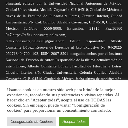
bimestral, editada por la Universidad Nacional Autónoma de México,
Ciudad Universitaria, Alcaldía Coyoacán, C.P. 04510, Ciudad de México, a
través de la Facultad de Filosofía y Letras, Circuito Interior, Ciudad
Universitaria, S/N, Col. Copilco, Alcaldía Coyoacán, C.P. 4510, Ciudad de
México, Teléfono: 5550-8008, Extensión: 21815, Fax:56160
047,https://reflexionesmarginales.com,
reflexionesmarginales3.0@gmail.com Editor responsable: Alberto
Constante López, Reserva de Derechos al Uso Exclusivo No. 04-2022-
052718494700- 102, ISSN: 2007-8501 otorgados ambos por el Instituto
Nacional de Derecho de Autor. Responsable de la última actualización de
este número, Alberto Constante López , Facultad de Filosofía y Letras,
Circuito Interior, S/N, Ciudad Universitaria, Colonia Copilco, Alcaldía
Coyoacán, C. P., 04510, Ciudad de México, fecha última de modificación,
1 de abril de 2025. Las opiniones expresadas por los autores no
Usamos cookies en nuestro sitio web para brindarle la mejor
necesariamente reflejan la postura de la revista, ni de Universidad Nacional
experiencia, recordando sus preferencias y visitas repetidas. Al
Autónoma de México. Los autores son responsables de los contenidos de
hacer clic en "Aceptar todas", acepta el uso de TODAS las
sus artículos. Se autoriza la reproducción total o parcial de los textos aquí
cookies. Sin embargo, puede visitar "Configuración de
cookies" para proporcionar un consentimiento controlado.
publicados siempre y cuando se cite la fuente completa y la dirección
electrónica de la publicación.
Configuración de Cookies
Aceptar todas