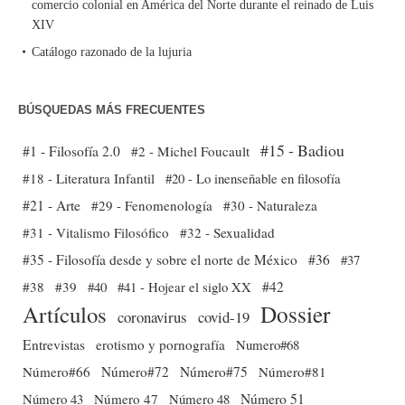
comercio colonial en América del Norte durante el reinado de Luis
XIV
Catálogo razonado de la lujuria
BÚSQUEDAS MÁS FRECUENTES
#15 - Badiou
#1 - Filosofía 2.0
#2 - Michel Foucault
#18 - Literatura Infantil
#20 - Lo inenseñable en filosofía
#21 - Arte
#29 - Fenomenología
#30 - Naturaleza
#31 - Vitalismo Filosófico
#32 - Sexualidad
#35 - Filosofía desde y sobre el norte de México
#36
#37
#38
#39
#40
#41 - Hojear el siglo XX
#42
Dossier
Artículos
coronavirus
covid-19
Entrevistas
erotismo y pornografía
Numero#68
Número#66
Número#72
Número#75
Número#81
Número 51
Número 43
Número 47
Número 48