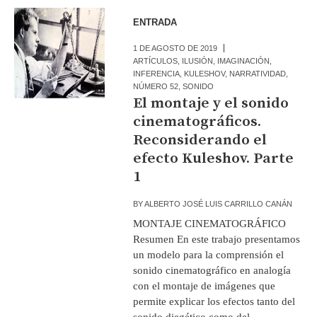
ENTRADA
1 DE AGOSTO DE 2019
ARTÍCULOS
,
ILUSIÓN
,
IMAGINACIÓN
,
INFERENCIA
,
KULESHOV
,
NARRATIVIDAD
,
NÚMERO 52
,
SONIDO
El montaje y el sonido
cinematográficos.
Reconsiderando el
efecto Kuleshov. Parte
1
BY
ALBERTO JOSÉ LUIS CARRILLO CANÁN
MONTAJE CINEMATOGRÁFICO
Resumen En este trabajo presentamos
un modelo para la comprensión el
sonido cinematográfico en analogía
con el montaje de imágenes que
permite explicar los efectos tanto del
sonido diegético como del