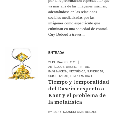
por la representación espectacular que
va más allá de las imágenes mismas,
adentrándose en las relaciones
sociales mediatizadas por las
imágenes como espectáculo que
culminan en una sociedad de control.
Guy Debord a través...
ENTRADA
21 DE MAYO DE 2020
ARTÍCULOS
,
DASEIN
,
FINITUD
,
IMAGINACIÓN
,
METAFÍSICA
,
NÚMERO 57
,
SUBJETIVIDAD
,
TEMPORALIDAD
Tiempo y temporalidad
del Dasein respecto a
Kant y el problema de
la metafísica
BY
CAROLINA ANDREA MALDONADO