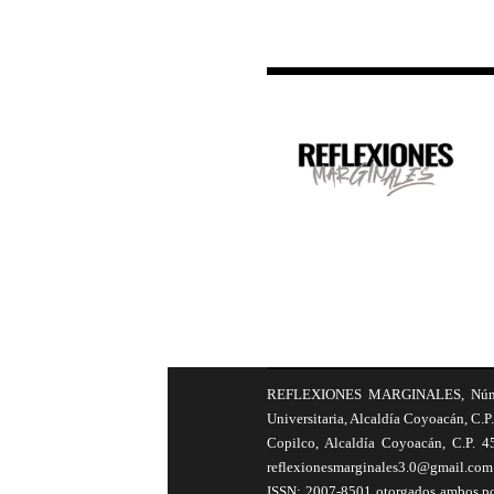
REFLEXIONES MARGINALES, Número 8
Universitaria, Alcaldía Coyoacán, C.P.
Copilco, Alcaldía Coyoacán, C.P. 4
reflexionesmarginales3.0@gmail.com 
ISSN: 2007-8501 otorgados ambos por 