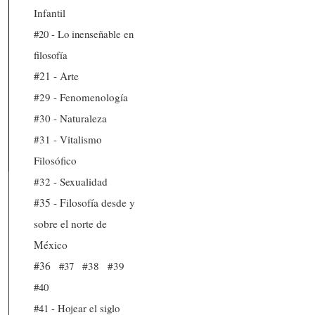
Infantil
#20 - Lo inenseñable en
filosofía
#21 - Arte
#29 - Fenomenología
#30 - Naturaleza
#31 - Vitalismo
Filosófico
#32 - Sexualidad
#35 - Filosofía desde y
sobre el norte de
México
#36
#37
#38
#39
#40
#41 - Hojear el siglo