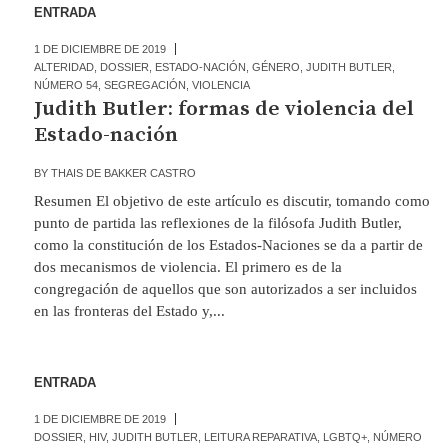
ENTRADA
1 DE DICIEMBRE DE 2019
ALTERIDAD
,
DOSSIER
,
ESTADO-NACIÓN
,
GÉNERO
,
JUDITH BUTLER
,
NÚMERO 54
,
SEGREGACIÓN
,
VIOLENCIA
Judith Butler: formas de violencia del
Estado-nación
BY
THAIS DE BAKKER CASTRO
Resumen El objetivo de este artículo es discutir, tomando como
punto de partida las reflexiones de la filósofa Judith Butler,
como la constitución de los Estados-Naciones se da a partir de
dos mecanismos de violencia. El primero es de la
congregación de aquellos que son autorizados a ser incluidos
en las fronteras del Estado y,...
ENTRADA
1 DE DICIEMBRE DE 2019
DOSSIER
,
HIV
,
JUDITH BUTLER
,
LEITURA REPARATIVA
,
LGBTQ+
,
NÚMERO