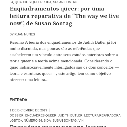
54
,
QUADROS QUEER
,
SIDA
,
SUSAN SONTAG
Enquadramentos queer: por uma
leitura reparativa de “The way we live
now”, de Susan Sontag
BY
RUAN NUNES
Resumo A teoria dos enquadramentos de Judith Butler já foi
muito discutida, mas poucas são as referências que
estabelecem um vínculo entre seus estudos anteriores sobre a
teoria queer e a teoria acima mencionada. Considerando o
quão indissociavelmente interligados são os dois conceitos —
teoria e estruturas queer—, este artigo tem como objetivo
oferecer uma leitura...
ENTRADA
1 DE DICIEMBRE DE 2019
DOSSIER
,
ENCUADRES QUEER
,
JUDITH BUTLER
,
LECTURA REPARADORA
,
LGBTQ+
,
NÚMERO 54
,
SIDA
,
SUSAN SONTAG
,
VIH