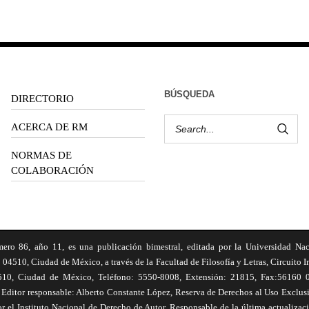
BÚSQUEDA
DIRECTORIO
ACERCA DE RM
NORMAS DE
COLABORACIÓN
6, año 11, es una publicación bimestral, editada por la Universidad Na
 04510, Ciudad de México, a través de la Facultad de Filosofía y Letras, Circuito In
510, Ciudad de México, Teléfono: 5550-8008, Extensión: 21815, Fax:56160 047
Editor responsable: Alberto Constante López, Reserva de Derechos al Uso Excl
el Instituto Nacional de Derecho de Autor. Responsable de la última actualizac