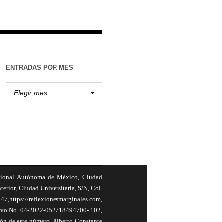
ENTRADAS POR MES
cional Autónoma de México, Ciudad
terior, Ciudad Universitaria, S/N, Col.
,https://reflexionesmarginales.com,
usivo No. 04-2022-052718494700- 102,
ión de este número, Alberto Constante