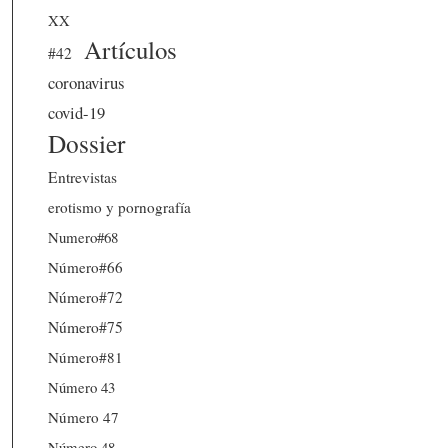
XX
Artículos
#42
coronavirus
covid-19
Dossier
Entrevistas
erotismo y pornografía
Numero#68
Número#66
Número#72
Número#75
Número#81
Número 43
Número 47
Número 48