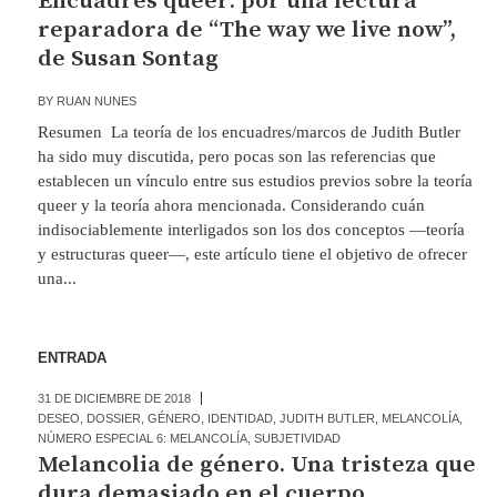
Encuadres queer: por una lectura
reparadora de “The way we live now”,
de Susan Sontag
BY
RUAN NUNES
Resumen La teoría de los encuadres/marcos de Judith Butler
ha sido muy discutida, pero pocas son las referencias que
establecen un vínculo entre sus estudios previos sobre la teoría
queer y la teoría ahora mencionada. Considerando cuán
indisociablemente interligados son los dos conceptos —teoría
y estructuras queer—, este artículo tiene el objetivo de ofrecer
una...
ENTRADA
31 DE DICIEMBRE DE 2018
DESEO
,
DOSSIER
,
GÉNERO
,
IDENTIDAD
,
JUDITH BUTLER
,
MELANCOLÍA
,
NÚMERO ESPECIAL 6: MELANCOLÍA
,
SUBJETIVIDAD
Melancolia de género. Una tristeza que
dura demasiado en el cuerpo