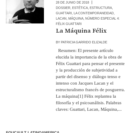
28 DE JUNIO DE 2018
DOSSIER
,
ESTÉTICA
,
ESTRUCTURA
,
GUATTARI
,
LA CONTEMPORANEIDAD
,
LACAN
,
MÁQUINA
,
NÚMERO ESPECIAL 4:
FÉLIX GUATTARI
La Máquina Félix
BY
PATRICIA GARRIDO ELIZALDE
Resumen: El presente artículo
elucida la importancia de la obra de
Félix Guattari para pensar el presente
y la producción de subjetividad a
partir del disenso y diálogo tenso e
intenso con Jacques Lacan y el
estructuralismo francés de posguerra.
La máquina[1] Félix replantea la
filosofía y el psicoanálisis. Palabras
claves: Guattari, Lacan, Máquina,...
FOUCAULT LATINOAMERICA