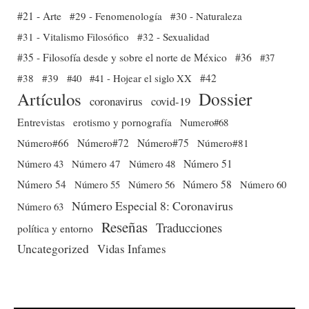
#21 - Arte
#29 - Fenomenología
#30 - Naturaleza
#31 - Vitalismo Filosófico
#32 - Sexualidad
#35 - Filosofía desde y sobre el norte de México
#36
#37
#38
#39
#40
#41 - Hojear el siglo XX
#42
Dossier
Artículos
coronavirus
covid-19
Entrevistas
erotismo y pornografía
Numero#68
Número#66
Número#72
Número#75
Número#81
Número 51
Número 43
Número 47
Número 48
Número 54
Número 56
Número 58
Número 60
Número 55
Número Especial 8: Coronavirus
Número 63
Reseñas
Traducciones
política y entorno
Uncategorized
Vidas Infames