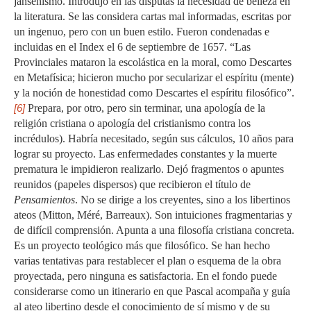
jansenismo. Introdujo en las disputas la necesidad de belleza en
la literatura. Se las considera cartas mal informadas, escritas por
un ingenuo, pero con un buen estilo. Fueron condenadas e
incluidas en el Index el 6 de septiembre de 1657. “Las
Provinciales mataron la escolástica en la moral, como Descartes
en Metafísica; hicieron mucho por secularizar el espíritu (mente)
y la noción de honestidad como Descartes el espíritu filosófico”.
[6]
Prepara, por otro, pero sin terminar, una apología de la
religión cristiana o apología del cristianismo contra los
incrédulos). Habría necesitado, según sus cálculos, 10 años para
lograr su proyecto. Las enfermedades constantes y la muerte
prematura le impidieron realizarlo. Dejó fragmentos o apuntes
reunidos (papeles dispersos) que recibieron el título de
Pensamientos
. No se dirige a los creyentes, sino a los libertinos
ateos (Mitton, Méré, Barreaux). Son intuiciones fragmentarias y
de difícil comprensión. Apunta a una filosofía cristiana concreta.
Es un proyecto teológico más que filosófico. Se han hecho
varias tentativas para restablecer el plan o esquema de la obra
proyectada, pero ninguna es satisfactoria. En el fondo puede
considerarse como un itinerario en que Pascal acompaña y guía
al ateo libertino desde el conocimiento de sí mismo y de su