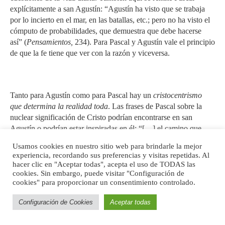
explícitamente a san Agustín: “Agustín ha visto que se trabaja
por lo incierto en el mar, en las batallas, etc.; pero no ha visto el
cómputo de probabilidades, que demuestra que debe hacerse
así” (
Pensamientos,
234). Para Pascal y Agustín vale el principio
de que la fe tiene que ver con la razón y viceversa.
Tanto para Agustín como para Pascal hay un
cristocentrismo
que determina la realidad toda
. Las frases de Pascal sobre la
nuclear significación de Cristo podrían encontrarse en san
Agustín o podrían estar inspiradas en él: “[…] el camino que
lleva al hombre hasta el Dios del hombre pasa por el hombre-
Usamos cookies en nuestro sitio web para brindarle la mejor
Dios. Pues éste es el mediador entre Dios y los hombres, el
experiencia, recordando sus preferencias y visitas repetidas. Al
hombre Cristo Jesús. Por la parte que es mediador, por la parte
hacer clic en "Aceptar todas", acepta el uso de TODAS las
que es hombre, por ahí es también el camino: […] el único
cookies. Sin embargo, puede visitar "Configuración de
cookies" para proporcionar un consentimiento controlado.
camino por completo seguro contra todos los errores”.
Configuración de Cookies
Aceptar todas