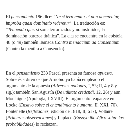
El
pensamiento
186 dice: “
Ne si terrerentur et non docerentur,
improba quasi dominatio videretur
”. La traducción es:
“
Temiendo que
, si son aterrorizados y no instruidos, la
dominación parezca tiránica”. La cita se encuentra en la epístola
48 (o 49) también llamada
Contra mendacium ad
Consentium
(Contra la mentira a Consencio).
En el
pensamiento
233 Pascal presenta su famosa
apuesta
.
Sobre ésta diremos que Arnobio ya había empleado el
argumento de la apuesta (
Adversus nationes
, I, 53; II, 4 y 8 y
sig.); también San Agustín (
De utilitate credendi
, 12, 26) y aun
Montaigne (Apología, LXVIII). El argumento reaparece en
Locke (
Ensayo sobre el entendimiento humano
, II, XXI, 70).
Fontenelle (
Reflexiones
, edición de 1818, II, 617), Voltaire
(
Primeras observaciones
) y Laplace (
Ensayo filosófico sobre las
probabilidades
) lo rechazan.