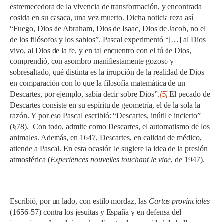
estremecedora de la vivencia de transformación, y encontrada
cosida en su casaca, una vez muerto. Dicha noticia reza así
“Fuego, Dios de Abraham, Dios de Isaac, Dios de Jacob, no el
de los filósofos y los sabios”. Pascal experimentó “[…] al Dios
vivo, al Dios de la fe, y en tal encuentro con el tú de Dios,
comprendió, con asombro manifiestamente gozoso y
sobresaltado, qué distinta es la irrupción de la realidad de Dios
en comparación con lo que la filosofía matemática de un
Descartes, por ejemplo, sabía decir sobre Dios”.
[5]
El pecado de
Descartes consiste en su espíritu de geometría, el de la sola la
razón. Y por eso Pascal escribió: “Descartes, inútil e incierto”
(§78). Con todo, admite como Descartes, el automatismo de los
animales. Además, en 1647, Descartes, en calidad de médico,
atiende a Pascal. En esta ocasión le sugiere la idea de la presión
atmosférica (
Experiences nouvelles touchant le vide
, de 1947).
Escribió, por un lado, con estilo mordaz, las
Cartas provinciales
(1656-57) contra los jesuitas y España y en defensa del