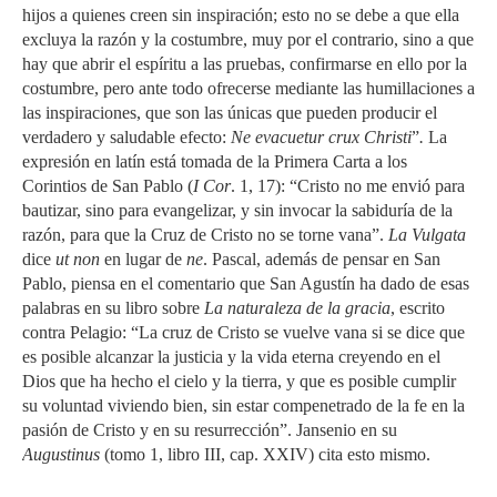
hijos a quienes creen sin inspiración; esto no se debe a que ella
excluya la razón y la costumbre, muy por el contrario, sino a que
hay que abrir el espíritu a las pruebas, confirmarse en ello por la
costumbre, pero ante todo ofrecerse mediante las humillaciones a
las inspiraciones, que son las únicas que pueden producir el
verdadero y saludable efecto:
Ne evacuetur crux Christi
”
.
La
expresión en latín está tomada de la Primera Carta a los
Corintios de San Pablo (
I Cor
. 1, 17): “Cristo no me envió para
bautizar, sino para evangelizar, y sin invocar la sabiduría de la
razón, para que la Cruz de Cristo no se torne vana”.
La
Vulgata
dice
ut non
en lugar de
ne
. Pascal, además de pensar en San
Pablo, piensa en el comentario que San Agustín ha dado de esas
palabras en su libro sobre
La naturaleza de la gracia
, escrito
contra Pelagio: “La cruz de Cristo se vuelve vana si se dice que
es posible alcanzar la justicia y la vida eterna creyendo en el
Dios que ha hecho el cielo y la tierra, y que es posible cumplir
su voluntad viviendo bien, sin estar compenetrado de la fe en la
pasión de Cristo y en su resurrección”. Jansenio en su
Augustinus
(tomo 1, libro III, cap. XXIV) cita esto mismo.