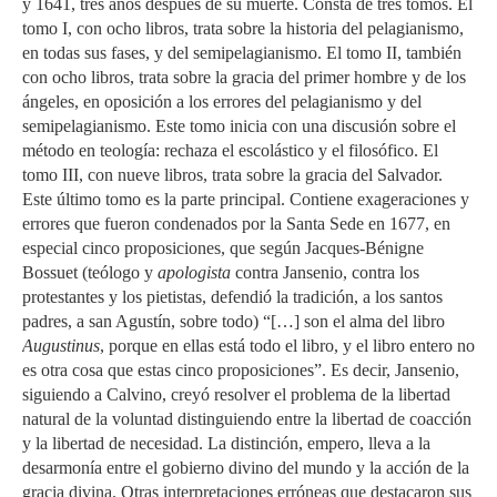
y 1641, tres años después de su muerte. Consta de tres tomos. El
tomo I, con ocho libros, trata sobre la historia del pelagianismo,
en todas sus fases, y del semipelagianismo. El tomo II, también
con ocho libros, trata sobre la gracia del primer hombre y de los
ángeles, en oposición a los errores del pelagianismo y del
semipelagianismo. Este tomo inicia con una discusión sobre el
método en teología: rechaza el escolástico y el filosófico. El
tomo III, con nueve libros, trata sobre la gracia del Salvador.
Este último tomo es la parte principal. Contiene exageraciones y
errores que fueron condenados por la Santa Sede en 1677, en
especial cinco proposiciones, que según Jacques-Bénigne
Bossuet (teólogo y
apologista
contra Jansenio, contra los
protestantes y los pietistas, defendió la tradición, a los santos
padres, a san Agustín, sobre todo) “[…] son el alma del libro
Augustinus
, porque en ellas está todo el libro, y el libro entero no
es otra cosa que estas cinco proposiciones”. Es decir, Jansenio,
siguiendo a Calvino, creyó resolver el problema de la libertad
natural de la voluntad distinguiendo entre la libertad de coacción
y la libertad de necesidad. La distinción, empero, lleva a la
desarmonía entre el gobierno divino del mundo y la acción de la
gracia divina. Otras interpretaciones erróneas que destacaron sus