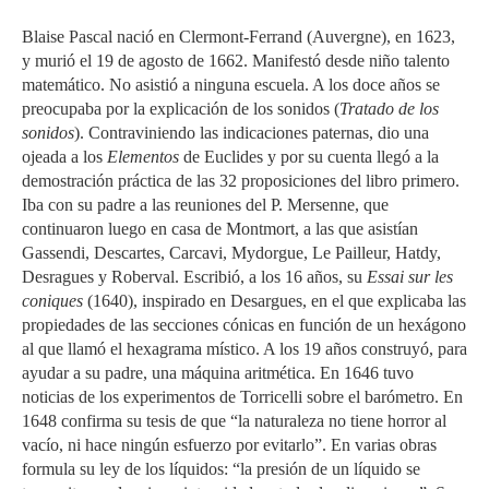
Blaise Pascal nació en Clermont-Ferrand (Auvergne), en 1623,
y murió el 19 de agosto de 1662. Manifestó desde niño talento
matemático. No asistió a ninguna escuela. A los doce años se
preocupaba por la explicación de los sonidos (
Tratado de los
sonidos
). Contraviniendo las indicaciones paternas, dio una
ojeada a los
Elementos
de Euclides y por su cuenta llegó a la
demostración práctica de las 32 proposiciones del libro primero.
Iba con su padre a las reuniones del P. Mersenne, que
continuaron luego en casa de Montmort, a las que asistían
Gassendi, Descartes, Carcavi, Mydorgue, Le Pailleur, Hatdy,
Desragues y Roberval. Escribió, a los 16 años, su
Essai sur les
coniques
(1640), inspirado en Desargues, en el que explicaba las
propiedades de las secciones cónicas en función de un hexágono
al que llamó el hexagrama místico. A los 19 años construyó, para
ayudar a su padre, una máquina aritmética. En 1646 tuvo
noticias de los experimentos de Torricelli sobre el barómetro. En
1648 confirma su tesis de que “la naturaleza no tiene horror al
vacío, ni hace ningún esfuerzo por evitarlo”. En varias obras
formula su ley de los líquidos: “la presión de un líquido se