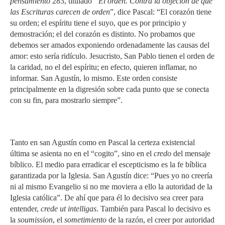
pensamiento
283, titulado
“El orden. Contra la objeción de que
las Escrituras carecen de orden
”, dice Pascal: “El corazón tiene
su orden; el espíritu tiene el suyo, que es por principio y
demostración; el del corazón es distinto. No probamos que
debemos ser amados exponiendo ordenadamente las causas del
amor: esto sería ridículo. Jesucristo, San Pablo tienen el orden de
la caridad, no el del espíritu; en efecto, quieren inflamar, no
informar. San Agustín, lo mismo. Este orden consiste
principalmente en la digresión sobre cada punto que se conecta
con su fin, para mostrarlo siempre”.
Tanto en san Agustín como en Pascal la certeza existencial
última se asienta no en el “cogito”, sino en el
credo
del mensaje
bíblico. El medio para erradicar el escepticismo es la fe bíblica
garantizada por la Iglesia. San Agustín dice: “Pues yo no creería
ni al mismo Evangelio si no me moviera a ello la autoridad de la
Iglesia católica”. De ahí que para él lo decisivo sea creer para
entender,
crede ut intelligas
. También para Pascal lo decisivo es
la
soumission
, el
sometimiento
de la razón, el creer por autoridad