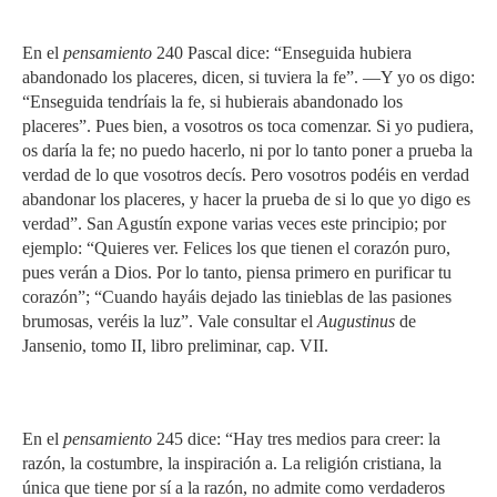
En el
pensamiento
240 Pascal dice: “Enseguida hubiera
abandonado los placeres, dicen, si tuviera la fe”. —Y yo os digo:
“Enseguida tendríais la fe, si hubierais abandonado los
placeres”. Pues bien, a vosotros os toca comenzar. Si yo pudiera,
os daría la fe; no puedo hacerlo, ni por lo tanto poner a prueba la
verdad de lo que vosotros decís. Pero vosotros podéis en verdad
abandonar los placeres, y hacer la prueba de si lo que yo digo es
verdad”. San Agustín expone varias veces este principio; por
ejemplo: “Quieres ver. Felices los que tienen el corazón puro,
pues verán a Dios. Por lo tanto, piensa primero en purificar tu
corazón”; “Cuando hayáis dejado las tinieblas de las pasiones
brumosas, veréis la luz”. Vale consultar el
Augustinus
de
Jansenio, tomo II, libro preliminar, cap. VII.
En el
pensamiento
245 dice: “Hay tres medios para creer: la
razón, la costumbre, la inspiración a. La religión cristiana, la
única que tiene por sí a la razón, no admite como verdaderos