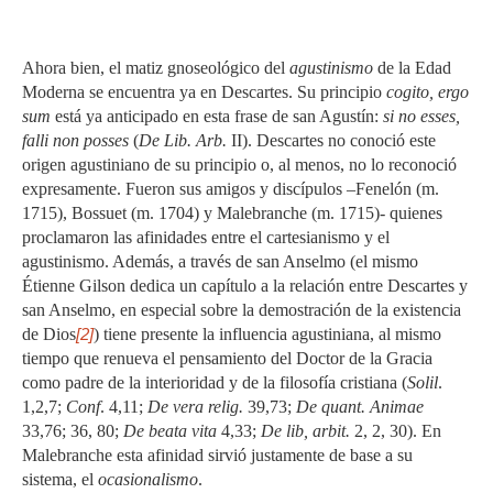
Ahora bien, el matiz gnoseológico del
agustinismo
de la Edad
Moderna se encuentra ya en Descartes. Su principio
cogito, ergo
sum
está ya anticipado en esta frase de san Agustín:
si no esses,
falli non posses
(
De Lib. Arb.
II). Descartes no conoció este
origen agustiniano de su principio o, al menos, no lo reconoció
expresamente. Fueron sus amigos y discípulos –Fenelón (m.
1715), Bossuet (m. 1704) y Malebranche (m. 1715)- quienes
proclamaron las afinidades entre el cartesianismo y el
agustinismo. Además, a través de san Anselmo (el mismo
Étienne Gilson dedica un capítulo a la relación entre Descartes y
san Anselmo, en especial sobre la demostración de la existencia
de Dios
[2]
) tiene presente la influencia agustiniana, al mismo
tiempo que renueva el pensamiento del Doctor de la Gracia
como padre de la interioridad y de la filosofía cristiana (
Solil
.
1,2,7;
Conf
. 4,11;
De vera relig.
39,73;
De quant. Animae
33,76; 36, 80;
De beata vita
4,33;
De lib, arbit.
2, 2, 30). En
Malebranche esta afinidad sirvió justamente de base a su
sistema, el
ocasionalismo
.