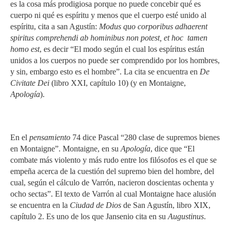
es la cosa más prodigiosa porque no puede concebir qué es
cuerpo ni qué es espíritu y menos que el cuerpo esté unido al
espíritu, cita a san Agustín:
Modus quo corporibus adhaerent
spiritus comprehendi ab hominibus non potest, et hoc tamen
homo est
, es decir “El modo según el cual los espíritus están
unidos a los cuerpos no puede ser comprendido por los hombres,
y sin, embargo esto es el hombre”. La cita se encuentra en
De
Civitate Dei
(libro XXI, capítulo 10) (y en Montaigne,
Apología
).
En el
pensamiento
74 dice Pascal “280 clase de supremos bienes
en Montaigne”. Montaigne, en su
Apología
, dice que “El
combate más violento y más rudo entre los filósofos es el que se
empeña acerca de la cuestión del supremo bien del hombre, del
cual, según el cálculo de Varrón, nacieron doscientas ochenta y
ocho sectas”. El texto de Varrón al cual Montaigne hace alusión
se encuentra en la
Ciudad de Dios
de San Agustín, libro XIX,
capítulo 2. Es uno de los que Jansenio cita en su
Augustinus
.