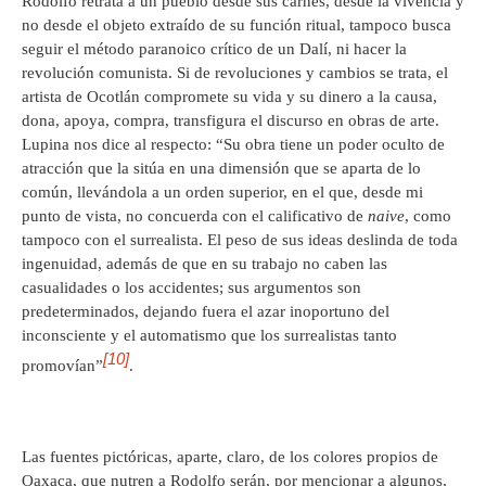
Rodolfo retrata a un pueblo desde sus carnes, desde la vivencia y
no desde el objeto extraído de su función ritual, tampoco busca
seguir el método paranoico crítico de un Dalí, ni hacer la
revolución comunista. Si de revoluciones y cambios se trata, el
artista de Ocotlán compromete su vida y su dinero a la causa,
dona, apoya, compra, transfigura el discurso en obras de arte.
Lupina nos dice al respecto: “Su obra tiene un poder oculto de
atracción que la sitúa en una dimensión que se aparta de lo
común, llevándola a un orden superior, en el que, desde mi
punto de vista, no concuerda con el calificativo de
naive
, como
tampoco con el surrealista. El peso de sus ideas deslinda de toda
ingenuidad, además de que en su trabajo no caben las
casualidades o los accidentes; sus argumentos son
predeterminados, dejando fuera el azar inoportuno del
inconsciente y el automatismo que los surrealistas tanto
[10]
promovían”
.
Las fuentes pictóricas, aparte, claro, de los colores propios de
Oaxaca, que nutren a Rodolfo serán, por mencionar a algunos,