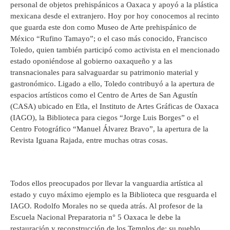
personal de objetos prehispánicos a Oaxaca y apoyó a la plástica
mexicana desde el extranjero. Hoy por hoy conocemos al recinto
que guarda este don como Museo de Arte prehispánico de
México “Rufino Tamayo”; o el caso más conocido, Francisco
Toledo, quien también participó como activista en el mencionado
estado oponiéndose al gobierno oaxaqueño y a las
transnacionales para salvaguardar su patrimonio material y
gastronómico. Ligado a ello, Toledo contribuyó a la apertura de
espacios artísticos como el Centro de Artes de San Agustín
(CASA) ubicado en Etla, el Instituto de Artes Gráficas de Oaxaca
(IAGO), la Biblioteca para ciegos “Jorge Luis Borges” o el
Centro Fotográfico “Manuel Álvarez Bravo”, la apertura de la
Revista Iguana Rajada, entre muchas otras cosas.
Todos ellos preocupados por llevar la vanguardia artística al
estado y cuyo máximo ejemplo es la Biblioteca que resguarda el
IAGO. Rodolfo Morales no se queda atrás. Al profesor de la
Escuela Nacional Preparatoria n° 5 Oaxaca le debe la
restauración y reconstrucción de los Templos de: su pueblo