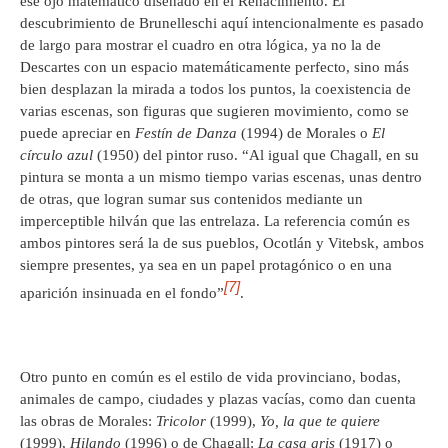
ese ojo matemático diseñado en el Renacimiento. El
descubrimiento de Brunelleschi aquí intencionalmente es pasado
de largo para mostrar el cuadro en otra lógica, ya no la de
Descartes con un espacio matemáticamente perfecto, sino más
bien desplazan la mirada a todos los puntos, la coexistencia de
varias escenas, son figuras que sugieren movimiento, como se
puede apreciar en
Festín de Danza
(1994) de Morales o
El
círculo azul
(1950) del pintor ruso. “Al igual que Chagall, en su
pintura se monta a un mismo tiempo varias escenas, unas dentro
de otras, que logran sumar sus contenidos mediante un
imperceptible hilván que las entrelaza. La referencia común es
ambos pintores será la de sus pueblos, Ocotlán y Vitebsk, ambos
siempre presentes, ya sea en un papel protagónico o en una
[7]
aparición insinuada en el fondo”
.
Otro punto en común es el estilo de vida provinciano, bodas,
animales de campo, ciudades y plazas vacías, como dan cuenta
las obras de Morales:
Tricolor
(1999),
Yo, la que te quiere
(1999),
Hilando
(1996) o de Chagall:
La casa gris
(1917) o