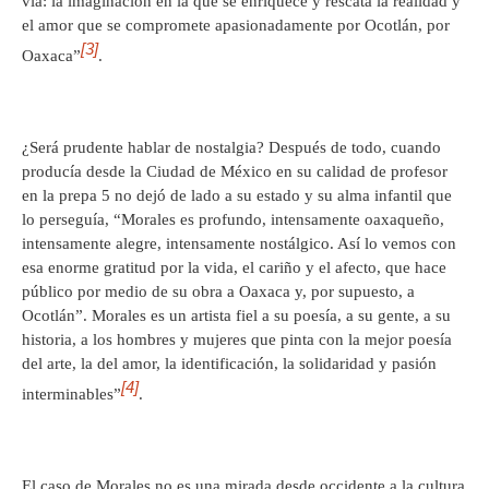
vía: la imaginación en la que se enriquece y rescata la realidad y
el amor que se compromete apasionadamente por Ocotlán, por
[3]
Oaxaca”
.
¿Será prudente hablar de nostalgia? Después de todo, cuando
producía desde la Ciudad de México en su calidad de profesor
en la prepa 5 no dejó de lado a su estado y su alma infantil que
lo perseguía, “Morales es profundo, intensamente oaxaqueño,
intensamente alegre, intensamente nostálgico. Así lo vemos con
esa enorme gratitud por la vida, el cariño y el afecto, que hace
público por medio de su obra a Oaxaca y, por supuesto, a
Ocotlán”. Morales es un artista fiel a su poesía, a su gente, a su
historia, a los hombres y mujeres que pinta con la mejor poesía
del arte, la del amor, la identificación, la solidaridad y pasión
[4]
interminables”
.
El caso de Morales no es una mirada desde occidente a la cultura