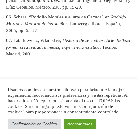
penas” en
Rodolfo Morales
, Fundación Ingeniero Alejo Peralta y
Díaz Ceballos, México, 200, pp. 15-29.
Schara, “Rodolfo Morales y el arte de Oaxaca” en
Rodolfo
Morales. Maestro de los sueños
, Lunwerg editores, España,
2005, pp. 63-77.
Tatarkiewicz, Wladislaw,
Historia de seis ideas. Arte, belleza,
forma, creatividad, mímesis, experiencia estética,
Tecnos,
Madrid, 2001.
Usamos cookies en nuestro sitio web para brindarle la mejor
Notas
experiencia, recordando sus preferencias y visitas repetidas. Al
hacer clic en "Aceptar todas", acepta el uso de TODAS las
cookies. Sin embargo, puede visitar "Configuración de
cookies" para proporcionar un consentimiento controlado.
Wladislaw Tatarkiewicz,
Historia de seis ideas. Arte, belleza,
Configuración de Cookies
Aceptar todas
forma, creatividad, mímesis, experiencia estética
, ed. cit., p. 40.
↑